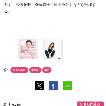
46）、今泉佑唯、齊藤京子（日向坂46）などが登場す
る。
#桐谷美玲
#女優
#ar
さらに見る
求人特集