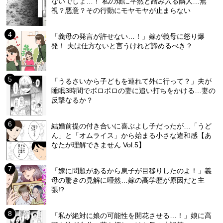
ないでしょ…！ 私の畑に平然と踏み入る隣人…無
視？悪意？その行動にモヤモヤが止まらない
「義母の発言が許せない…！」嫁が義母に怒り爆
発！ 夫は仕方ないと言うけれど諦めるべき？
「うるさいから子どもを連れて外に行って？」夫が
睡眠3時間でボロボロの妻に追い打ちをかける…妻の
反撃なるか？
結婚前提の付き合いに喜ぶよし子だったが…「うど
ん」と「オムライス」から始まる小さな違和感【あ
なたが理解できません Vol.5】
「嫁に問題があるから息子が目移りしたのよ！」義
母の驚きの見解に唖然…嫁の高学歴が原因だと主
張!?
「私が絶対に娘の可能性を開花させる…！」娘に高