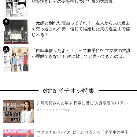
額を注ぎ自分の夢を押しつけた母の大誤算
「元嫁と別れた理由ってそれ？」友人から夫の過去
を突っ込まれ不安…信じて結婚した夫の過去まで信
じれる？
「自転車借りたよ～！」って勝手に!? ママ友の常識
が理解できない！ 次に貸してと言ってきたのは…
eltha イチオシ特集
川島海荷さんと学ぶ 日常に潜む“人身取引”のリアル
オリコンタイアップ特集
マクドナルドが40年にわたり支える「小学生の甲子