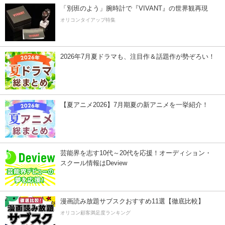
「別班のよう」腕時計で『VIVANT』の世界観再現
オリコンタイアップ特集
2026年7月夏ドラマも、注目作＆話題作が勢ぞろい！
【夏アニメ2026】7月期夏の新アニメを一挙紹介！
芸能界を志す10代～20代を応援！オーディション・
スクール情報はDeview
漫画読み放題サブスクおすすめ11選【徹底比較】
オリコン顧客満足度ランキング