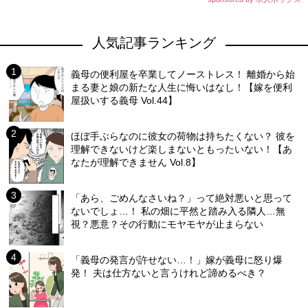
人気記事ランキング
義母の便利屋を卒業してノーストレス！ 離婚から始
まる妻と娘の新たな人生に悔いはなし！【嫁を便利
屋扱いする義母 Vol.44】
ほぼ手ぶらなのに彼女の荷物は持ちたくない？ 彼を
理解できないけど楽しまないともったいない！【あ
なたが理解できません Vol.8】
「あら、ごめんなさいね？」って絶対悪いと思って
ないでしょ…！ 私の畑に平然と踏み入る隣人…無
視？悪意？その行動にモヤモヤが止まらない
「義母の発言が許せない…！」嫁が義母に怒り爆
発！ 夫は仕方ないと言うけれど諦めるべき？