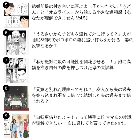
結婚前提の付き合いに喜ぶよし子だったが…「うど
ん」と「オムライス」から始まる小さな違和感【あ
なたが理解できません Vol.5】
「うるさいから子どもを連れて外に行って？」夫が
睡眠3時間でボロボロの妻に追い打ちをかける…妻の
反撃なるか？
「私が絶対に娘の可能性を開花させる…！」娘に高
額を注ぎ自分の夢を押しつけた母の大誤算
「元嫁と別れた理由ってそれ？」友人から夫の過去
を突っ込まれ不安…信じて結婚した夫の過去まで信
じれる？
「自転車借りたよ～！」って勝手に!? ママ友の常識
が理解できない！ 次に貸してと言ってきたのは…