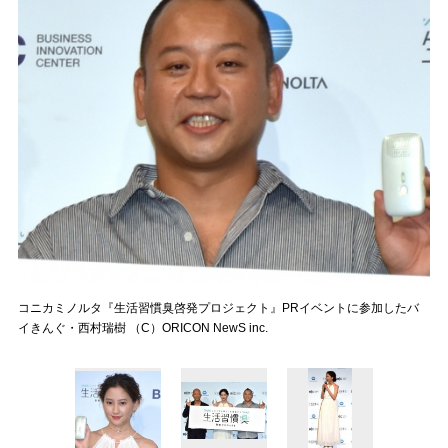
コニカミノルタ『生活習慣臭啓発プロジェクト』PRイベントに参加したバ
イきんぐ・西村瑞樹 （C）ORICON NewS inc.