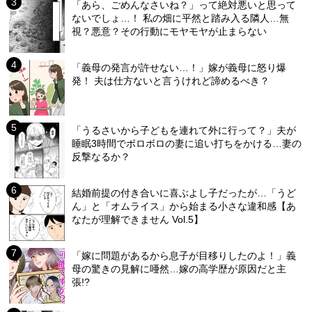
「あら、ごめんなさいね？」って絶対悪いと思って
ないでしょ…！ 私の畑に平然と踏み入る隣人…無
視？悪意？その行動にモヤモヤが止まらない
「義母の発言が許せない…！」嫁が義母に怒り爆
発！ 夫は仕方ないと言うけれど諦めるべき？
「うるさいから子どもを連れて外に行って？」夫が
睡眠3時間でボロボロの妻に追い打ちをかける…妻の
反撃なるか？
結婚前提の付き合いに喜ぶよし子だったが…「うど
ん」と「オムライス」から始まる小さな違和感【あ
なたが理解できません Vol.5】
「嫁に問題があるから息子が目移りしたのよ！」義
母の驚きの見解に唖然…嫁の高学歴が原因だと主
張!?