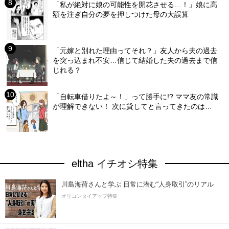
「私が絶対に娘の可能性を開花させる…！」娘に高
額を注ぎ自分の夢を押しつけた母の大誤算
「元嫁と別れた理由ってそれ？」友人から夫の過去
を突っ込まれ不安…信じて結婚した夫の過去まで信
じれる？
「自転車借りたよ～！」って勝手に!? ママ友の常識
が理解できない！ 次に貸してと言ってきたのは…
eltha イチオシ特集
川島海荷さんと学ぶ 日常に潜む“人身取引”のリアル
オリコンタイアップ特集