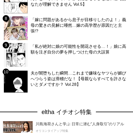
なたが理解できません Vol.5】
「嫁に問題があるから息子が目移りしたのよ！」義
母の驚きの見解に唖然…嫁の高学歴が原因だと主
張!?
「私が絶対に娘の可能性を開花させる…！」娘に高
額を注ぎ自分の夢を押しつけた母の大誤算
夫が闇堕ちした瞬間…これまで嫌味なヤツらが媚び
へつらう姿は滑稽だな！【母親ならすべてを許さな
いとダメですか？ Vol.28】
eltha イチオシ特集
川島海荷さんと学ぶ 日常に潜む“人身取引”のリアル
オリコンタイアップ特集