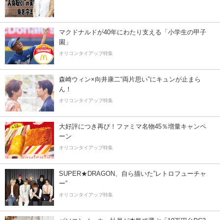
マクドナルドが40年にわたり支える「小学生の甲子
園」
オリコンタイアップ特集
森崎ウィン×向井康二“両片思い”にキュンが止まら
ん！
オリコンタイアップ特集
大好評につき再び！ファミマ名物45％増量キャンペ
ーン
オリコンタイアップ特集
SUPER★DRAGON、自ら描いた”レトロフューチャ
ー”
オリコンタイアップ特集