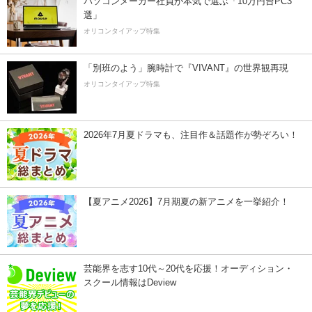
パソコンメーカー社員が本気で選ぶ「10万円台PC3
選」
オリコンタイアップ特集
「別班のよう」腕時計で『VIVANT』の世界観再現
オリコンタイアップ特集
2026年7月夏ドラマも、注目作＆話題作が勢ぞろい！
【夏アニメ2026】7月期夏の新アニメを一挙紹介！
芸能界を志す10代～20代を応援！オーディション・
スクール情報はDeview