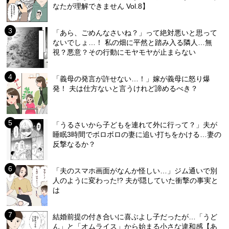
なたが理解できません Vol.8】
「あら、ごめんなさいね？」って絶対悪いと思って
ないでしょ…！ 私の畑に平然と踏み入る隣人…無
視？悪意？その行動にモヤモヤが止まらない
「義母の発言が許せない…！」嫁が義母に怒り爆
発！ 夫は仕方ないと言うけれど諦めるべき？
「うるさいから子どもを連れて外に行って？」夫が
睡眠3時間でボロボロの妻に追い打ちをかける…妻の
反撃なるか？
「夫のスマホ画面がなんか怪しい…」ジム通いで別
人のように変わった!? 夫が隠していた衝撃の事実と
は
結婚前提の付き合いに喜ぶよし子だったが…「うど
ん」と「オムライス」から始まる小さな違和感【あ