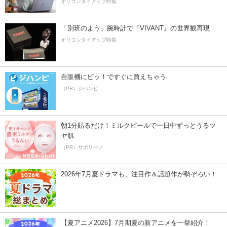
オリコンタイアップ特集
「別班のよう」腕時計で『VIVANT』の世界観再現
オリコンタイアップ特集
自販機にピッ！ですぐに買えちゃう
（PR）ジハンピ
朝1分貼るだけ！ミルクピールで一日中ずっとうるツ
ヤ肌
（PR）サボリーノ
2026年7月夏ドラマも、注目作＆話題作が勢ぞろい！
【夏アニメ2026】7月期夏の新アニメを一挙紹介！