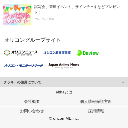
試写会、登壇イベント、サインチェキなどプレゼン
ト！
プレゼント特集
オリコングループサイト
クッキーの使用について
このサイトでは Cookie を使用して、ユーザーに合わせたコンテンツや広告の
elthaとは
表示、ソーシャル メディア機能の提供、広告の表示回数やクリック数の測定を
会社概要
個人情報保護方針
行っています。
また、ユーザーによるサイトの利用状況についても情報を収集し、ソーシャル
お問い合わせ
採用情報
メディアや広告配信、データ解析の各パートナーに提供しています。
各パートナーは、この情報とユーザーが各パートナーに提供した他の情報や、
© oricon ME inc.
ユーザーが各パートナーのサービスを使用したときに収集した他の情報を組み
合わせて使用することがあります。