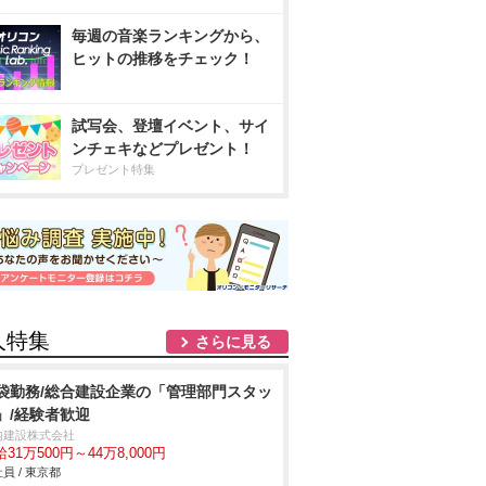
毎週の音楽ランキングから、
ヒットの推移をチェック！
試写会、登壇イベント、サイ
ンチェキなどプレゼント！
プレゼント特集
人特集
さらに見る
袋勤務/総合建設企業の「管理部門スタッ
」/経験者歓迎
内建設株式会社
31万500円～44万8,000円
員 / 東京都