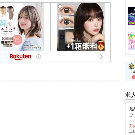
求
池
フ
木
月給
正社