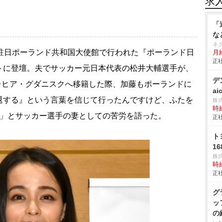
求
「
な
ネ
・駐日ポーランド共和国大使館で行われた『ポーランド日
月
正社
トに登壇。夫でサッカー元日本代表の松井大輔選手が、
デ
のレヒア・グダニスクへ移籍した際、加藤もポーランドに
ai
退する』という言葉を信じて行ったんですけど、ふたを
株
時給
た」とサッカー選手の妻としての苦労を語った。
正社
ト
16
株
時給
正社
グ
ッ
の