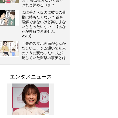
発！ 夫は仕方ないと言う
けれど諦めるべき？
ほぼ手ぶらなのに彼女の荷
物は持ちたくない？ 彼を
理解できないけど楽しまな
いともったいない！【あな
たが理解できません
Vol.8】
「夫のスマホ画面がなんか
怪しい…」ジム通いで別人
のように変わった!? 夫が
隠していた衝撃の事実とは
エンタメニュース