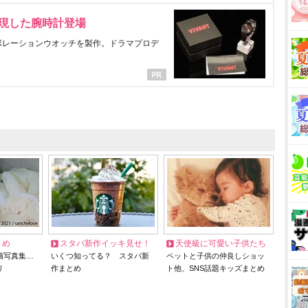
表現した腕時計登場
ラボレーションウオッチを製作。ドラマプロデ
とめ
スタバ新作イッキ見せ！
天使級に可愛い子供たち
猫写真集…
いくつ知ってる？ スタバ新
ペットと子供の仲良しショッ
リ
作まとめ
ト他、SNS話題キッズまとめ