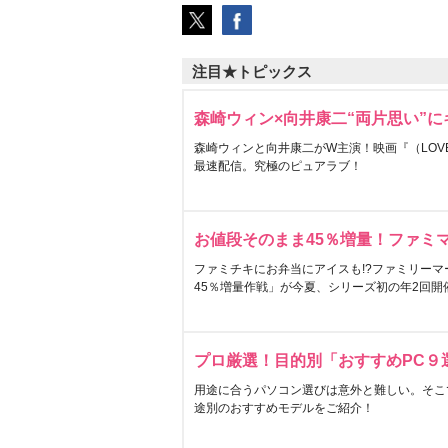
注目★トピックス
森崎ウィン×向井康二“両片思い”
森崎ウィンと向井康二がW主演！映画『（LOVE S
最速配信。究極のピュアラブ！
お値段そのまま45％増量！ファミ
ファミチキにお弁当にアイスも!?ファミリーマ
45％増量作戦」が今夏、シリーズ初の年2回開
プロ厳選！目的別「おすすめPC９
用途に合うパソコン選びは意外と難しい。そこ
途別のおすすめモデルをご紹介！