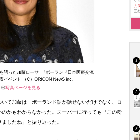
い
月給
正社
労を語った加藤ローサ=『ポーランド日本医療交流
ベント （C）ORICON NewS inc.
写真ページを見る
いて加藤は「ポーランド語が話せないだけでなく、ロ
いのかもわからなかった。スーパーに行っても『この粉
りましたね」と振り返った。