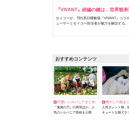
『VIVANT』続編の鍵は…世界観
セイコーが、TBS系日曜劇場『VIVANT』コ
ューサーとセイコー担当者が魅力を解説する。
おすすめコンテンツ
可愛いシルバニアまとめ
癒やしの猫ま
『鬼滅の刃』の再現ほか、人
人気タレント猫、
気のシルバニア投稿を公開
キュートな猫ズラ