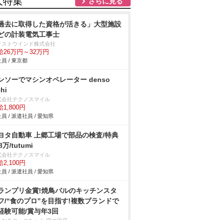
人特集
さらに見る
過去に取得した資格が活きる」大型施設
どの計装電気工事士
クストウインド株式会社
給26万円～32万円
員 / 東京都
ンソーでマシンオペレーター denso
chi
式会社テクノスマイル
1,800円
員 / 派遣社員 / 愛知県
ヨタ自動車 上郷工場で部品の検査/特典
8万/tutumi
式会社テクノスマイル
2,100円
員 / 派遣社員 / 愛知県
ランプリ金賞!焼鳥バルのキッチンスタ
フ/“食のプロ”を目指す!複数ブランドで
経験可能/賞与年3回