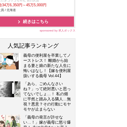
ただきコッコちゃん 宮の沢店
34万6,350円～45万5,000円
員 / 北海道
続きはこちら
sponsored by 求人ボックス
人気記事ランキング
義母の便利屋を卒業してノ
ーストレス！ 離婚から始
まる妻と娘の新たな人生に
悔いはなし！【嫁を便利屋
扱いする義母 Vol.44】
「あら、ごめんなさい
ね？」って絶対悪いと思っ
てないでしょ…！ 私の畑
に平然と踏み入る隣人…無
視？悪意？その行動にモヤ
モヤが止まらない
「義母の発言が許せな
い…！」嫁が義母に怒り爆