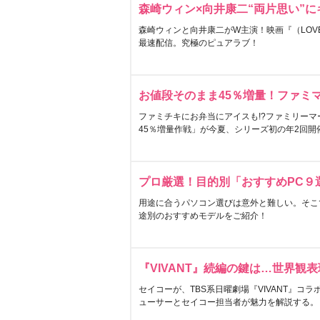
森崎ウィン×向井康二“両片思い”
森崎ウィンと向井康二がW主演！映画『（LOVE S
最速配信。究極のピュアラブ！
お値段そのまま45％増量！ファミ
ファミチキにお弁当にアイスも!?ファミリーマ
45％増量作戦」が今夏、シリーズ初の年2回開
プロ厳選！目的別「おすすめPC９
用途に合うパソコン選びは意外と難しい。そこ
途別のおすすめモデルをご紹介！
『VIVANT』続編の鍵は…世界観
セイコーが、TBS系日曜劇場『VIVANT』コ
ューサーとセイコー担当者が魅力を解説する。