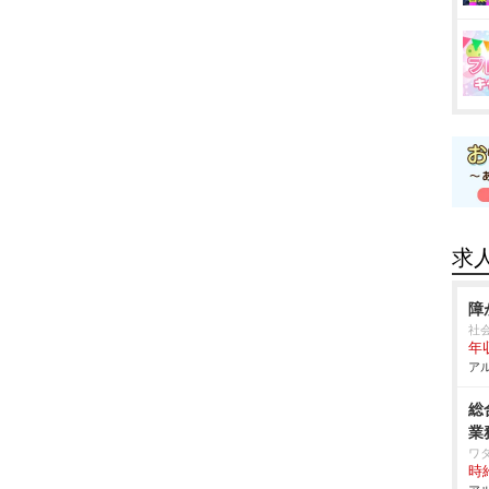
求
障
社
年収
アル
総
業
ワ
時給