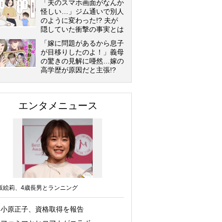
「夫のスマホ画面がなんか
怪しい…」ジム通いで別人
のように変わった!? 夫が
隠していた衝撃の事実とは
「嫁に問題があるから息子
が目移りしたのよ！」義母
の驚きの見解に唖然…嫁の
高学歴が原因だと主張!?
エンタメニュース
坂絵莉、4歳長男とランニング
小原正子、資格取得を報告