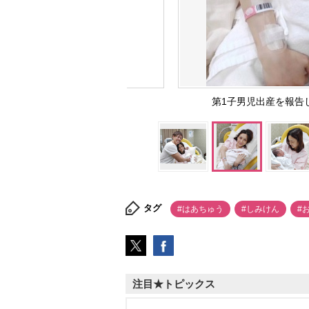
第1子男児出産を報告
タグ
#はあちゅう
#しみけん
#
注目★トピックス