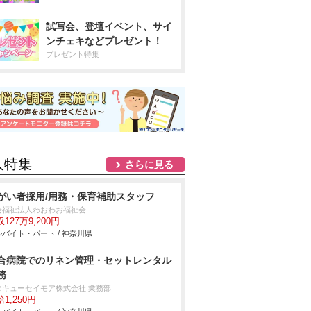
試写会、登壇イベント、サイ
ンチェキなどプレゼント！
プレゼント特集
人特集
さらに見る
がい者採用/用務・保育補助スタッフ
会福祉法人わおわお福祉会
127万9,200円
バイト・パート / 神奈川県
合病院でのリネン管理・セットレンタル
務
タキューセイモア株式会社 業務部
1,250円