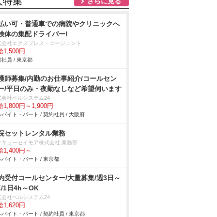
人特集
さらに見る
払い可・普通車での病院やクリニックへ
検体の集配ドライバー!
式会社エクスプレス・エージェント
1,500円
社員 / 東京都
護師募集/内勤のお仕事紹介/コールセン
ー/平日のみ・夜勤なしなど希望伺います
式会社ベルシステム24
1,800円～1,900円
バイト・パート / 契約社員 / 大阪府
院セットレンタル業務
タキューセイモア株式会社 業務部
1,400円～
バイト・パート / 東京都
約受付コールセンター/大量募集/週3日～
K/1日4h～OK
式会社ベルシステム24
1,620円
バイト・パート / 契約社員 / 東京都