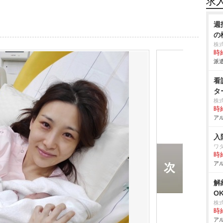
求
週
の
株
時給
派遣
看
タ
株
時給
アル
入
ワ
時給
アル
解
O
株
時給
アル