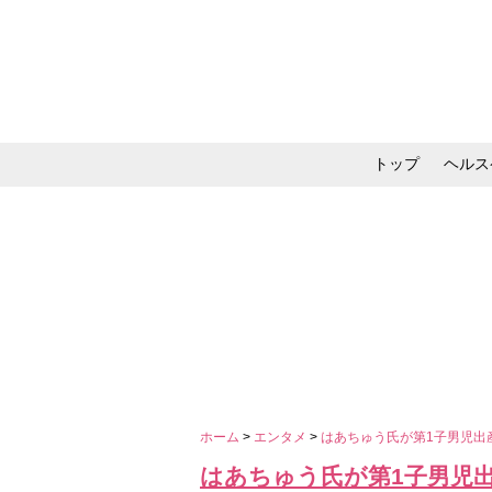
トップ
ヘルス
メイク・コスメ・スキ
ホーム
>
エンタメ
>
はあちゅう氏が第1子男児出
はあちゅう氏が第1子男児