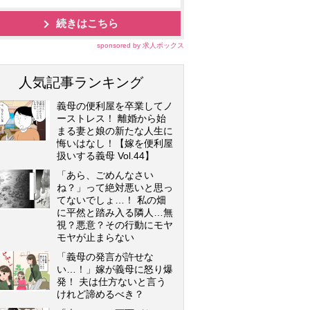
続きはこちら
sponsored by 求人ボックス
人気記事ランキング
義母の便利屋を卒業してノ
ーストレス！ 離婚から始
まる妻と娘の新たな人生に
悔いはなし！【嫁を便利屋
扱いする義母 Vol.44】
「あら、ごめんなさい
ね？」って絶対悪いと思っ
てないでしょ…！ 私の畑
に平然と踏み入る隣人…無
視？悪意？その行動にモヤ
モヤが止まらない
「義母の発言が許せな
い…！」嫁が義母に怒り爆
発！ 夫は仕方ないと言う
けれど諦めるべき？