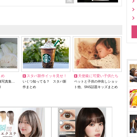
とめ
スタバ新作イッキ見せ！
天使級に可愛い子供たち
猫写真集…
いくつ知ってる？ スタバ新
ペットと子供の仲良しショッ
リ
作まとめ
ト他、SNS話題キッズまとめ