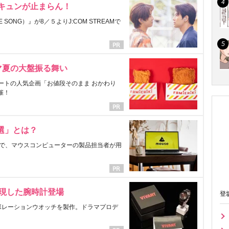
にキュンが止まらん！
ONG）』が8／５よりJ:COM STREAMで
マ夏の大盤振る舞い
ートの人気企画「お値段そのまま おかわり
催！
選」とは？
で、マウスコンピューターの製品担当者が用
表現した腕時計登場
登
ラボレーションウオッチを製作。ドラマプロデ