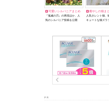
可愛いシルバニアまとめ
癒やしの猫ま
『鬼滅の刃』の再現ほか、人
人気タレント猫、
気のシルバニア投稿を公開
キュートな猫ズラ
P R