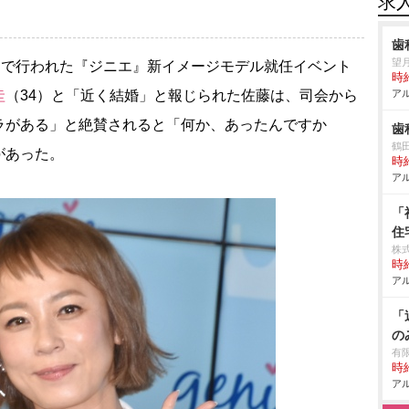
求
歯
望
都内で行われた『ジニエ』新イメージモデル就任イベント
時給
圭
（34）と「近く結婚」と報じられた佐藤は、司会から
アル
ラがある」と絶賛されると「何か、あったんですか
歯
鶴
があった。
時給
アル
「
住
株
時給
アル
「
の
有
時給
アル