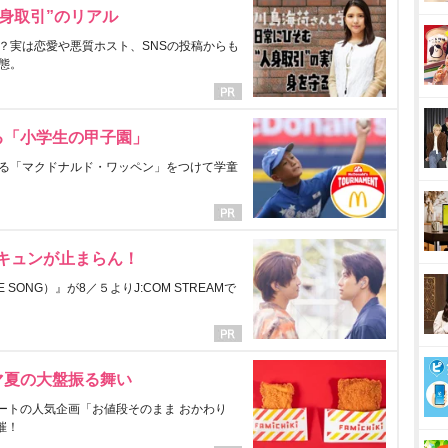
身取引”のリアル
？実は恋愛や悪質ホスト、SNSの投稿からも
態。
る「小学生の甲子園」
る「マクドナルド・ワッペン」をつけて学童
にキュンが止まらん！
ONG）』が8／５よりJ:COM STREAMで
マ夏の大盤振る舞い
ートの人気企画「お値段そのまま おかわり
催！