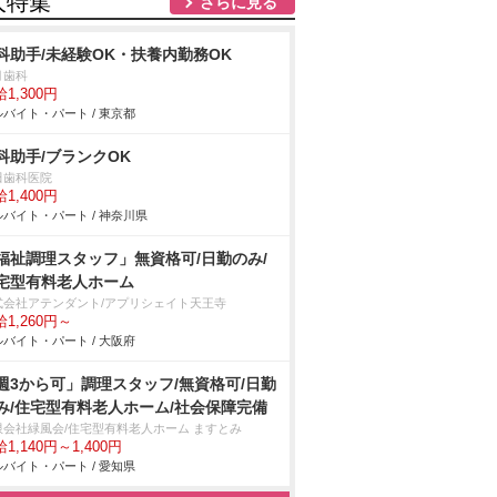
人特集
さらに見る
科助手/未経験OK・扶養内勤務OK
月歯科
1,300円
バイト・パート / 東京都
科助手/ブランクOK
田歯科医院
1,400円
バイト・パート / 神奈川県
福祉調理スタッフ」無資格可/日勤のみ/
宅型有料老人ホーム
式会社アテンダント/アプリシェイト天王寺
1,260円～
バイト・パート / 大阪府
週3から可」調理スタッフ/無資格可/日勤
み/住宅型有料老人ホーム/社会保障完備
限会社緑風会/住宅型有料老人ホーム ますとみ
1,140円～1,400円
バイト・パート / 愛知県