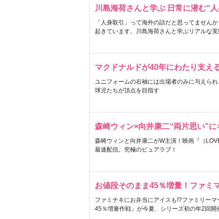
川島海荷さんと学ぶ 日常に潜む“人
「人身取引」って海外の話だと思ってませんか
起きています。川島海荷さんと学ぶリアルな実
マクドナルドが40年にわたり支え
ユニフォームの右袖には出場者のみに与えられ
球児たちが頂点を目指す
森崎ウィン×向井康二“両片思い”
森崎ウィンと向井康二がW主演！映画『（LOVE S
最速配信。究極のピュアラブ！
お値段そのまま45％増量！ファミ
ファミチキにお弁当にアイスも!?ファミリーマ
45％増量作戦」が今夏、シリーズ初の年2回開