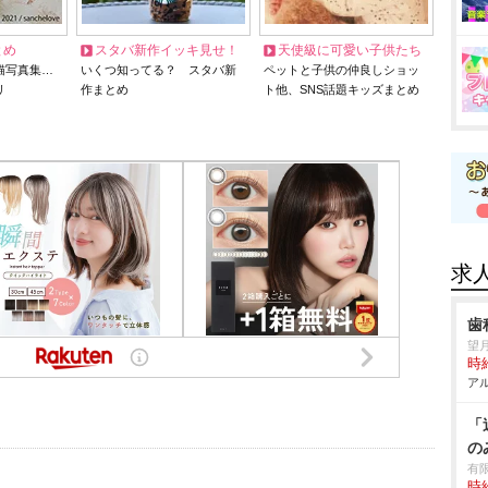
とめ
スタバ新作イッキ見せ！
天使級に可愛い子供たち
猫写真集…
いくつ知ってる？ スタバ新
ペットと子供の仲良しショッ
リ
作まとめ
ト他、SNS話題キッズまとめ
求
歯
望
時給
アル
「
の
有
時給