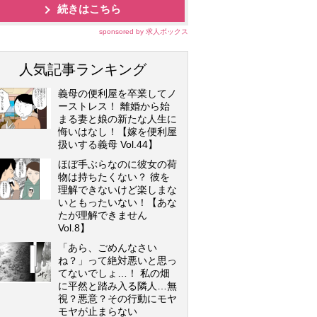
続きはこちら
sponsored by 求人ボックス
人気記事ランキング
義母の便利屋を卒業してノ
ーストレス！ 離婚から始
まる妻と娘の新たな人生に
悔いはなし！【嫁を便利屋
扱いする義母 Vol.44】
ほぼ手ぶらなのに彼女の荷
物は持ちたくない？ 彼を
理解できないけど楽しまな
いともったいない！【あな
たが理解できません
Vol.8】
「あら、ごめんなさい
ね？」って絶対悪いと思っ
てないでしょ…！ 私の畑
に平然と踏み入る隣人…無
視？悪意？その行動にモヤ
モヤが止まらない