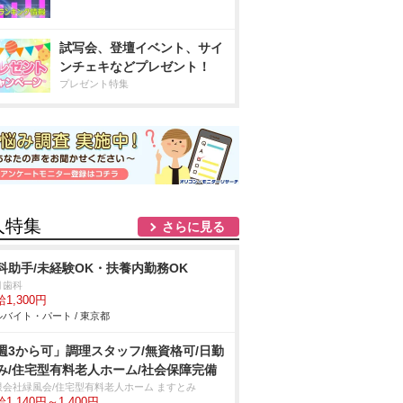
試写会、登壇イベント、サイ
ンチェキなどプレゼント！
プレゼント特集
人特集
さらに見る
科助手/未経験OK・扶養内勤務OK
月歯科
1,300円
バイト・パート / 東京都
週3から可」調理スタッフ/無資格可/日勤
み/住宅型有料老人ホーム/社会保障完備
限会社緑風会/住宅型有料老人ホーム ますとみ
1,140円～1,400円