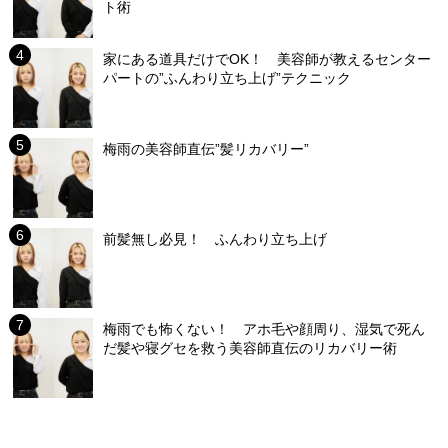
ト術
家にある道具だけでOK！ 美容師が教えるセンター
パートの”ふんわり立ち上げ”テクニック
梅雨の美容師直伝”髪リカバリー”
前髪無し必見！ ふんわり立ち上げ
梅雨でも怖くない！ アホ毛や顔周り、湿気で死ん
だ髪や寝グセを救う美容師直伝のリカバリー術