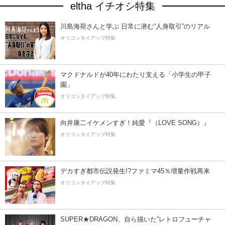
eltha イチオシ特集
川島海荷さんと学ぶ 日常に潜む“人身取引”のリアル
オリコンタイアップ特集
マクドナルドが40年にわたり支える「小学生の甲子
園」
オリコンタイアップ特集
向井康二イケメンすぎ！純愛『（LOVE SONG）』
オリコンタイアップ特集
デカすぎ都市伝説発生!?ファミマ45％増量作戦再来
オリコンタイアップ特集
SUPER★DRAGON、自ら描いた”レトロフューチャ