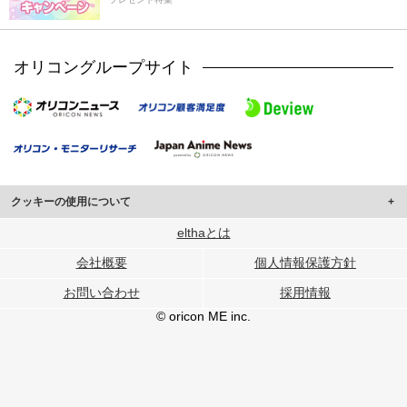
オリコングループサイト
クッキーの使用について
このサイトでは Cookie を使用して、ユーザーに合わせたコンテンツや広告の
elthaとは
表示、ソーシャル メディア機能の提供、広告の表示回数やクリック数の測定を
会社概要
個人情報保護方針
行っています。
また、ユーザーによるサイトの利用状況についても情報を収集し、ソーシャル
お問い合わせ
採用情報
メディアや広告配信、データ解析の各パートナーに提供しています。
各パートナーは、この情報とユーザーが各パートナーに提供した他の情報や、
© oricon ME inc.
ユーザーが各パートナーのサービスを使用したときに収集した他の情報を組み
合わせて使用することがあります。