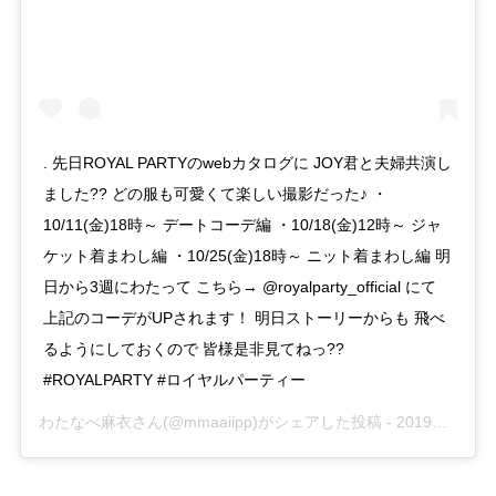
. 先日ROYAL PARTYのwebカタログに JOY君と夫婦共演し
ました?? どの服も可愛くて楽しい撮影だった♪ ・
10/11(金)18時～ デートコーデ編 ・10/18(金)12時～ ジャ
ケット着まわし編 ・10/25(金)18時～ ニット着まわし編 明
日から3週にわたって こちら→ @royalparty_official にて
上記のコーデがUPされます！ 明日ストーリーからも 飛べ
るようにしておくので 皆様是非見てねっ??
#ROYALPARTY #ロイヤルパーティー
わたなべ麻衣
さん(@mmaaiipp)がシェアした投稿 -
2019年10月月10日午前4時55分PDT