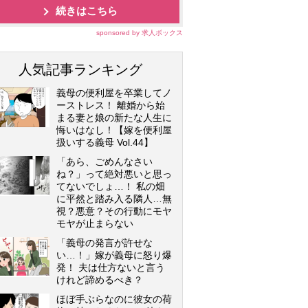
続きはこちら
sponsored by 求人ボックス
人気記事ランキング
義母の便利屋を卒業してノ
ーストレス！ 離婚から始
まる妻と娘の新たな人生に
悔いはなし！【嫁を便利屋
扱いする義母 Vol.44】
「あら、ごめんなさい
ね？」って絶対悪いと思っ
てないでしょ…！ 私の畑
に平然と踏み入る隣人…無
視？悪意？その行動にモヤ
モヤが止まらない
「義母の発言が許せな
い…！」嫁が義母に怒り爆
発！ 夫は仕方ないと言う
けれど諦めるべき？
ほぼ手ぶらなのに彼女の荷