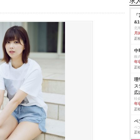
求
「
&
北
月給
正社
中
株
年
正社
理
ス
広
社
年収
正社
ペ
ペ
正社