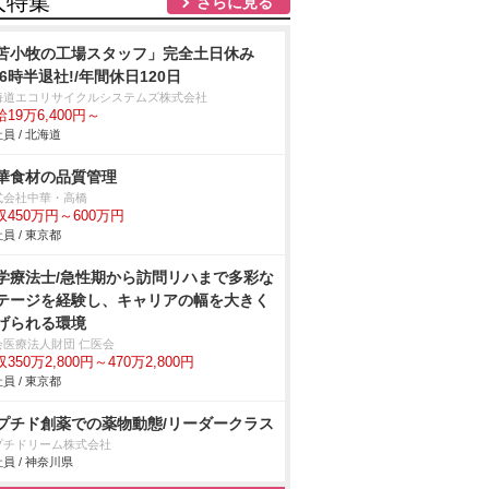
人特集
さらに見る
苫小牧の工場スタッフ」完全土日休み
16時半退社!/年間休日120日
海道エコリサイクルシステムズ株式会社
19万6,400円～
員 / 北海道
華食材の品質管理
式会社中華・高橋
収450万円～600万円
員 / 東京都
学療法士/急性期から訪問リハまで多彩な
テージを経験し、キャリアの幅を大きく
げられる環境
会医療法人財団 仁医会
350万2,800円～470万2,800円
員 / 東京都
プチド創薬での薬物動態/リーダークラス
プチドリーム株式会社
員 / 神奈川県