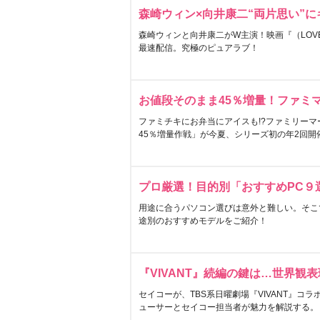
森崎ウィン×向井康二“両片思い”
森崎ウィンと向井康二がW主演！映画『（LOVE S
最速配信。究極のピュアラブ！
お値段そのまま45％増量！ファミ
ファミチキにお弁当にアイスも!?ファミリーマ
45％増量作戦」が今夏、シリーズ初の年2回開
プロ厳選！目的別「おすすめPC９
用途に合うパソコン選びは意外と難しい。そこ
途別のおすすめモデルをご紹介！
『VIVANT』続編の鍵は…世界観
セイコーが、TBS系日曜劇場『VIVANT』コ
ューサーとセイコー担当者が魅力を解説する。