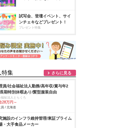
試写会、登壇イベント、サイ
ンチェキなどプレゼント！
プレゼント特集
人特集
さらに見る
理員/社会福祉法人勤務/高年収/賞与年2
/長期特別休暇あり/髪型服装自由
会福祉法人とらくろ
給28万円～
員 / 北海道
究施設のインフラ維持管理/東証プライム
場・大手食品メーカー