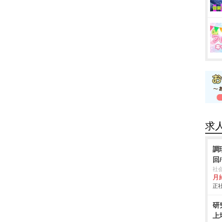
求
調
回
社
月
正社
研
上