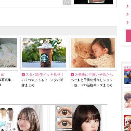
とめ
スタバ新作イッキ見せ！
天使級に可愛い子供たち
猫写真集…
いくつ知ってる？ スタバ新
ペットと子供の仲良しショッ
リ
作まとめ
ト他、SNS話題キッズまとめ