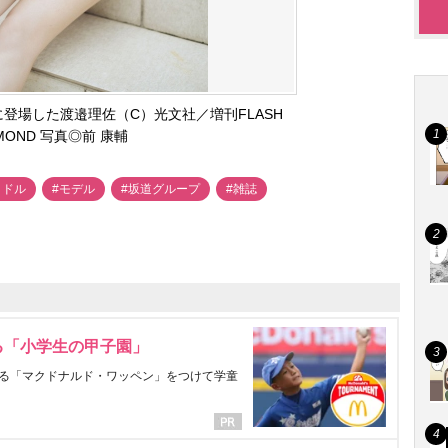
D』に登場した渡邉理佐（C）光文社／増刊FLASH
AMOND 写真◎前 康輔
イドル
#モデル
#坂道グループ
#雑誌
る「小学生の甲子園」
る「マクドナルド・ワッペン」をつけて学童