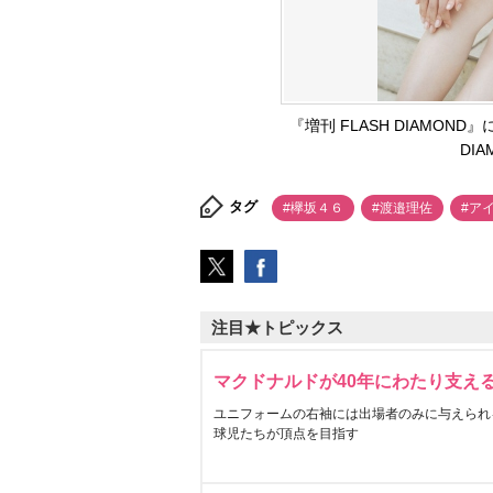
『増刊 FLASH DIAMON
DI
タグ
#欅坂４６
#渡邉理佐
#ア
注目★トピックス
マクドナルドが40年にわたり支え
ユニフォームの右袖には出場者のみに与えられ
球児たちが頂点を目指す