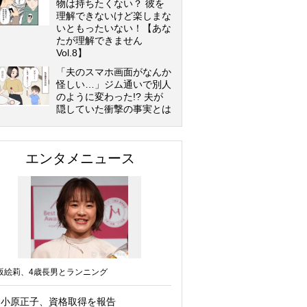
物は持ちたくない？ 彼を
理解できないけど楽しまな
いともったいない！【あな
たが理解できません
Vol.8】
「夫のスマホ画面がなんか
怪しい…」ジム通いで別人
のように変わった!? 夫が
隠していた衝撃の事実とは
エンタメニュース
坂絵莉、4歳長男とランニング
小原正子、資格取得を報告