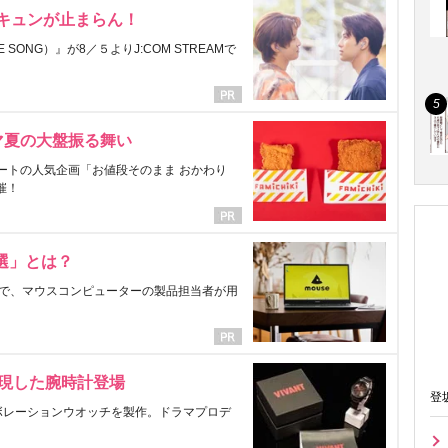
にキュンが止まらん！
ONG）』が8／５よりJ:COM STREAMで
マ夏の大盤振る舞い
ートの人気企画「お値段そのまま おかわり
催！
選」とは？
で、マウスコンピューターの製品担当者が用
表現した腕時計登場
登
ラボレーションウオッチを製作。ドラマプロデ