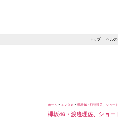
トップ
ヘルス
メイク・コスメ・スキ
ホーム
>
エンタメ
>
欅坂46・渡邉理佐、ショー
欅坂46・渡邉理佐、ショ