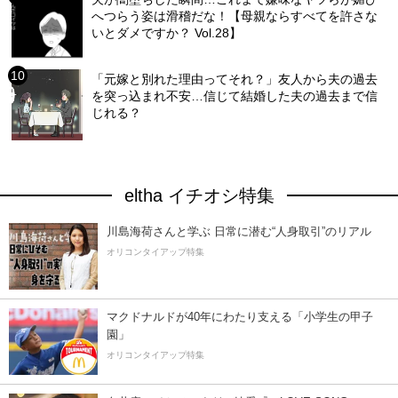
へつらう姿は滑稽だな！【母親ならすべてを許さな
いとダメですか？ Vol.28】
「元嫁と別れた理由ってそれ？」友人から夫の過去
を突っ込まれ不安…信じて結婚した夫の過去まで信
じれる？
eltha イチオシ特集
川島海荷さんと学ぶ 日常に潜む“人身取引”のリアル
オリコンタイアップ特集
マクドナルドが40年にわたり支える「小学生の甲子
園」
オリコンタイアップ特集