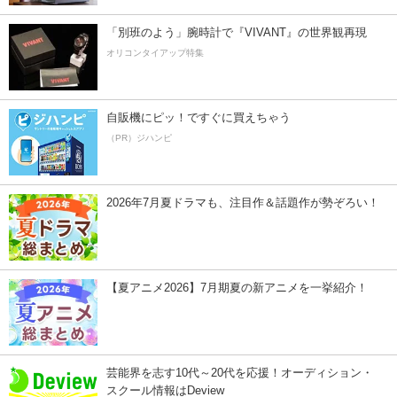
「別班のよう」腕時計で『VIVANT』の世界観再現
オリコンタイアップ特集
自販機にピッ！ですぐに買えちゃう
（PR）ジハンピ
2026年7月夏ドラマも、注目作＆話題作が勢ぞろい！
【夏アニメ2026】7月期夏の新アニメを一挙紹介！
芸能界を志す10代～20代を応援！オーディション・
スクール情報はDeview