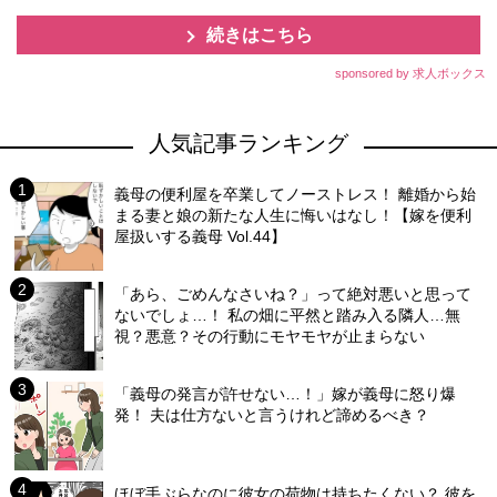
続きはこちら
sponsored by 求人ボックス
人気記事ランキング
義母の便利屋を卒業してノーストレス！ 離婚から始
まる妻と娘の新たな人生に悔いはなし！【嫁を便利
屋扱いする義母 Vol.44】
「あら、ごめんなさいね？」って絶対悪いと思って
ないでしょ…！ 私の畑に平然と踏み入る隣人…無
視？悪意？その行動にモヤモヤが止まらない
「義母の発言が許せない…！」嫁が義母に怒り爆
発！ 夫は仕方ないと言うけれど諦めるべき？
ほぼ手ぶらなのに彼女の荷物は持ちたくない？ 彼を