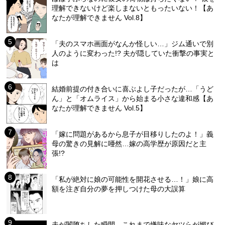
理解できないけど楽しまないともったいない！【あ
なたが理解できません Vol.8】
「夫のスマホ画面がなんか怪しい…」ジム通いで別
人のように変わった!? 夫が隠していた衝撃の事実と
は
結婚前提の付き合いに喜ぶよし子だったが…「うど
ん」と「オムライス」から始まる小さな違和感【あ
なたが理解できません Vol.5】
「嫁に問題があるから息子が目移りしたのよ！」義
母の驚きの見解に唖然…嫁の高学歴が原因だと主
張!?
「私が絶対に娘の可能性を開花させる…！」娘に高
額を注ぎ自分の夢を押しつけた母の大誤算
夫が闇堕ちした瞬間…これまで嫌味なヤツらが媚び