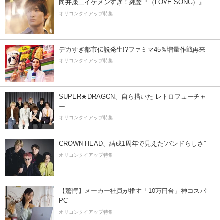
向井康二イケメンすぎ！純愛『（LOVE SONG）』
オリコンタイアップ特集
デカすぎ都市伝説発生!?ファミマ45％増量作戦再来
オリコンタイアップ特集
SUPER★DRAGON、自ら描いた”レトロフューチャ
ー”
オリコンタイアップ特集
CROWN HEAD、結成1周年で見えた”バンドらしさ”
オリコンタイアップ特集
【驚愕】メーカー社員が推す「10万円台」神コスパ
PC
オリコンタイアップ特集