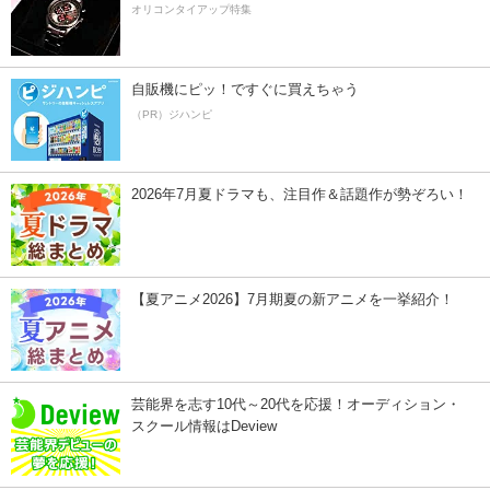
オリコンタイアップ特集
自販機にピッ！ですぐに買えちゃう
（PR）ジハンピ
2026年7月夏ドラマも、注目作＆話題作が勢ぞろい！
【夏アニメ2026】7月期夏の新アニメを一挙紹介！
芸能界を志す10代～20代を応援！オーディション・
スクール情報はDeview