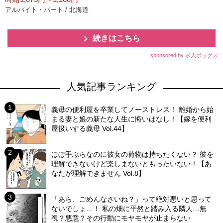
アルバイト・パート / 北海道
続きはこちら
sponsored by 求人ボックス
人気記事ランキング
義母の便利屋を卒業してノーストレス！ 離婚から始
まる妻と娘の新たな人生に悔いはなし！【嫁を便利
屋扱いする義母 Vol.44】
ほぼ手ぶらなのに彼女の荷物は持ちたくない？ 彼を
理解できないけど楽しまないともったいない！【あ
なたが理解できません Vol.8】
「あら、ごめんなさいね？」って絶対悪いと思って
ないでしょ…！ 私の畑に平然と踏み入る隣人…無
視？悪意？その行動にモヤモヤが止まらない