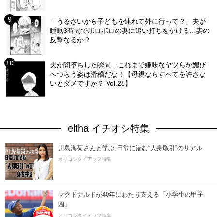
「うるさいから子どもを連れて外に行って？」夫が
睡眠3時間でボロボロの妻に追い打ちをかける…妻の
反撃なるか？
夫が闇堕ちした瞬間…これまで嫌味なヤツらが媚び
へつらう姿は滑稽だな！【母親ならすべてを許さな
いとダメですか？ Vol.28】
eltha イチオシ特集
川島海荷さんと学ぶ 日常に潜む“人身取引”のリアル
オリコンタイアップ特集
マクドナルドが40年にわたり支える「小学生の甲子
園」
オリコンタイアップ特集