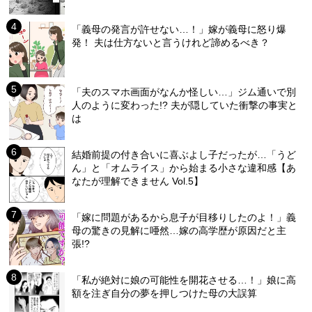
「義母の発言が許せない…！」嫁が義母に怒り爆
発！ 夫は仕方ないと言うけれど諦めるべき？
「夫のスマホ画面がなんか怪しい…」ジム通いで別
人のように変わった!? 夫が隠していた衝撃の事実と
は
結婚前提の付き合いに喜ぶよし子だったが…「うど
ん」と「オムライス」から始まる小さな違和感【あ
なたが理解できません Vol.5】
「嫁に問題があるから息子が目移りしたのよ！」義
母の驚きの見解に唖然…嫁の高学歴が原因だと主
張!?
「私が絶対に娘の可能性を開花させる…！」娘に高
額を注ぎ自分の夢を押しつけた母の大誤算