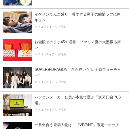
イケメンてんこ盛り！尊すぎる男子の純情ラブに胸
キュン
オリコンタイアップ特集
お値段そのまま45％増量！ファミマ夏の大盤振る舞
い
オリコンタイアップ特集
SUPER★DRAGON、自ら描いた”レトロフューチャ
ー”
オリコンタイアップ特集
パソコンメーカー社員が本気で選ぶ「10万円台PC3
選」
オリコンタイアップ特集
一番似合う登場人物は…『VIVANT』限定ウオッチ