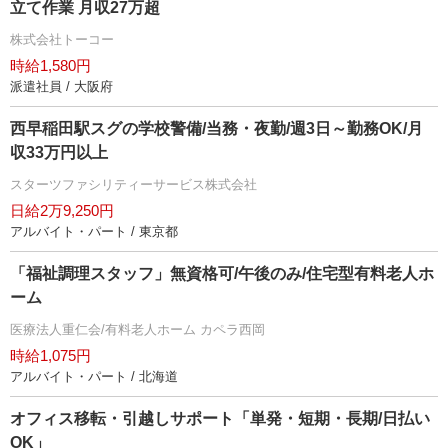
立て作業 月収27万超
株式会社トーコー
時給1,580円
派遣社員 / 大阪府
西早稲田駅スグの学校警備/当務・夜勤/週3日～勤務OK/月
収33万円以上
スターツファシリティーサービス株式会社
日給2万9,250円
アルバイト・パート / 東京都
「福祉調理スタッフ」無資格可/午後のみ/住宅型有料老人ホ
ーム
医療法人重仁会/有料老人ホーム カペラ西岡
時給1,075円
アルバイト・パート / 北海道
オフィス移転・引越しサポート「単発・短期・長期/日払い
OK」