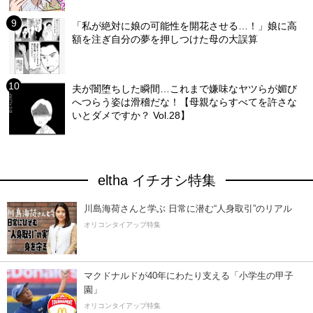
「私が絶対に娘の可能性を開花させる…！」娘に高
額を注ぎ自分の夢を押しつけた母の大誤算
夫が闇堕ちした瞬間…これまで嫌味なヤツらが媚び
へつらう姿は滑稽だな！【母親ならすべてを許さな
いとダメですか？ Vol.28】
eltha イチオシ特集
川島海荷さんと学ぶ 日常に潜む“人身取引”のリアル
オリコンタイアップ特集
マクドナルドが40年にわたり支える「小学生の甲子
園」
オリコンタイアップ特集