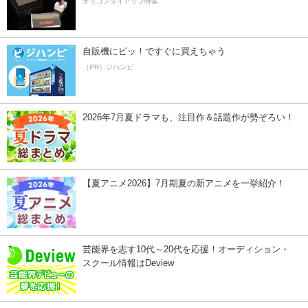
オリコンタイアップ特集
自販機にピッ！ですぐに買えちゃう
（PR）ジハンピ
2026年7月夏ドラマも、注目作＆話題作が勢ぞろい！
【夏アニメ2026】7月期夏の新アニメを一挙紹介！
芸能界を志す10代～20代を応援！オーディション・
スクール情報はDeview