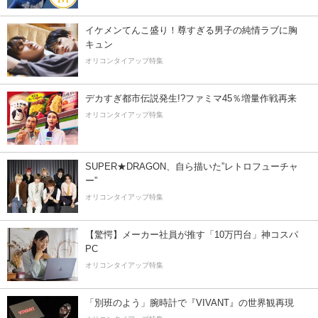
イケメンてんこ盛り！尊すぎる男子の純情ラブに胸
キュン
オリコンタイアップ特集
デカすぎ都市伝説発生!?ファミマ45％増量作戦再来
オリコンタイアップ特集
SUPER★DRAGON、自ら描いた”レトロフューチャ
ー”
オリコンタイアップ特集
【驚愕】メーカー社員が推す「10万円台」神コスパ
PC
オリコンタイアップ特集
「別班のよう」腕時計で『VIVANT』の世界観再現