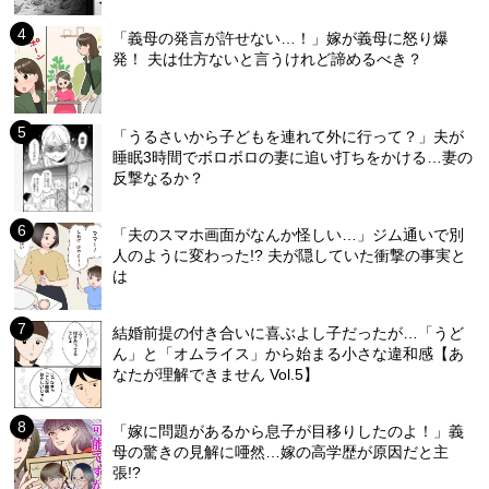
「義母の発言が許せない…！」嫁が義母に怒り爆
発！ 夫は仕方ないと言うけれど諦めるべき？
「うるさいから子どもを連れて外に行って？」夫が
睡眠3時間でボロボロの妻に追い打ちをかける…妻の
反撃なるか？
「夫のスマホ画面がなんか怪しい…」ジム通いで別
人のように変わった!? 夫が隠していた衝撃の事実と
は
結婚前提の付き合いに喜ぶよし子だったが…「うど
ん」と「オムライス」から始まる小さな違和感【あ
なたが理解できません Vol.5】
「嫁に問題があるから息子が目移りしたのよ！」義
母の驚きの見解に唖然…嫁の高学歴が原因だと主
張!?