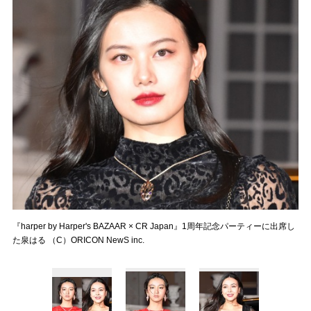
『harper by Harper's BAZAAR × CR Japan』1周年記念パーティーに出席し
た泉はる （C）ORICON NewS inc.