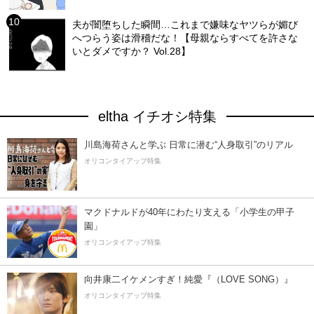
夫が闇堕ちした瞬間…これまで嫌味なヤツらが媚び
へつらう姿は滑稽だな！【母親ならすべてを許さな
いとダメですか？ Vol.28】
eltha イチオシ特集
川島海荷さんと学ぶ 日常に潜む“人身取引”のリアル
オリコンタイアップ特集
マクドナルドが40年にわたり支える「小学生の甲子
園」
オリコンタイアップ特集
向井康二イケメンすぎ！純愛『（LOVE SONG）』
オリコンタイアップ特集