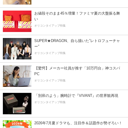
お値段そのまま45％増量！ファミマ夏の大盤振る舞
い
オリコンタイアップ特集
SUPER★DRAGON、自ら描いた”レトロフューチャ
ー”
オリコンタイアップ特集
【驚愕】メーカー社員が推す「10万円台」神コスパ
PC
オリコンタイアップ特集
「別班のよう」腕時計で『VIVANT』の世界観再現
オリコンタイアップ特集
2026年7月夏ドラマも、注目作＆話題作が勢ぞろい！