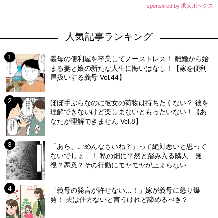
sponsored by 求人ボックス
人気記事ランキング
義母の便利屋を卒業してノーストレス！ 離婚から始
まる妻と娘の新たな人生に悔いはなし！【嫁を便利
屋扱いする義母 Vol.44】
ほぼ手ぶらなのに彼女の荷物は持ちたくない？ 彼を
理解できないけど楽しまないともったいない！【あ
なたが理解できません Vol.8】
「あら、ごめんなさいね？」って絶対悪いと思って
ないでしょ…！ 私の畑に平然と踏み入る隣人…無
視？悪意？その行動にモヤモヤが止まらない
「義母の発言が許せない…！」嫁が義母に怒り爆
発！ 夫は仕方ないと言うけれど諦めるべき？