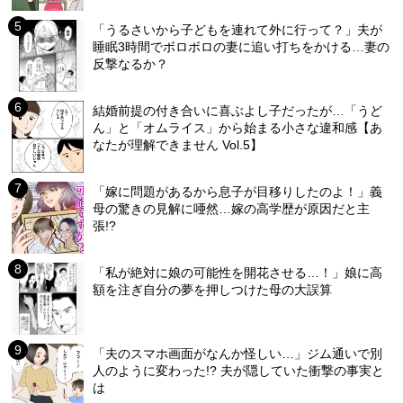
「うるさいから子どもを連れて外に行って？」夫が
睡眠3時間でボロボロの妻に追い打ちをかける…妻の
反撃なるか？
結婚前提の付き合いに喜ぶよし子だったが…「うど
ん」と「オムライス」から始まる小さな違和感【あ
なたが理解できません Vol.5】
「嫁に問題があるから息子が目移りしたのよ！」義
母の驚きの見解に唖然…嫁の高学歴が原因だと主
張!?
「私が絶対に娘の可能性を開花させる…！」娘に高
額を注ぎ自分の夢を押しつけた母の大誤算
「夫のスマホ画面がなんか怪しい…」ジム通いで別
人のように変わった!? 夫が隠していた衝撃の事実と
は