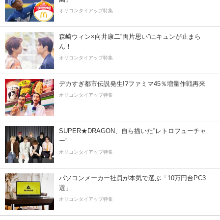
オリコンタイアップ特集
森崎ウィン×向井康二“両片思い”にキュンが止まら
ん！
オリコンタイアップ特集
デカすぎ都市伝説発生!?ファミマ45％増量作戦再来
オリコンタイアップ特集
SUPER★DRAGON、自ら描いた”レトロフューチャ
ー”
オリコンタイアップ特集
パソコンメーカー社員が本気で選ぶ「10万円台PC3
選」
オリコンタイアップ特集