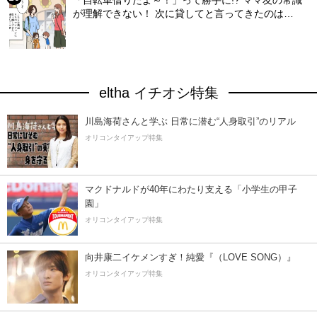
「自転車借りたよ～！」って勝手に!? ママ友の常識
が理解できない！ 次に貸してと言ってきたのは…
eltha イチオシ特集
川島海荷さんと学ぶ 日常に潜む“人身取引”のリアル
オリコンタイアップ特集
マクドナルドが40年にわたり支える「小学生の甲子
園」
オリコンタイアップ特集
向井康二イケメンすぎ！純愛『（LOVE SONG）』
オリコンタイアップ特集