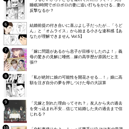
睡眠3時間でボロボロの妻に追い打ちをかける…妻の
反撃なるか？
結婚前提の付き合いに喜ぶよし子だったが…「うど
ん」と「オムライス」から始まる小さな違和感【あ
なたが理解できません Vol.5】
「嫁に問題があるから息子が目移りしたのよ！」義
母の驚きの見解に唖然…嫁の高学歴が原因だと主
張!?
「私が絶対に娘の可能性を開花させる…！」娘に高
額を注ぎ自分の夢を押しつけた母の大誤算
「元嫁と別れた理由ってそれ？」友人から夫の過去
を突っ込まれ不安…信じて結婚した夫の過去まで信
じれる？