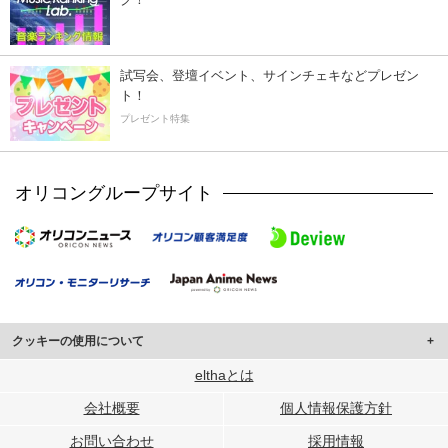
試写会、登壇イベント、サインチェキなどプレゼン
ト！
プレゼント特集
オリコングループサイト
クッキーの使用について
このサイトでは Cookie を使用して、ユーザーに合わせたコンテンツや広告の
elthaとは
表示、ソーシャル メディア機能の提供、広告の表示回数やクリック数の測定を
会社概要
個人情報保護方針
行っています。
また、ユーザーによるサイトの利用状況についても情報を収集し、ソーシャル
お問い合わせ
採用情報
メディアや広告配信、データ解析の各パートナーに提供しています。