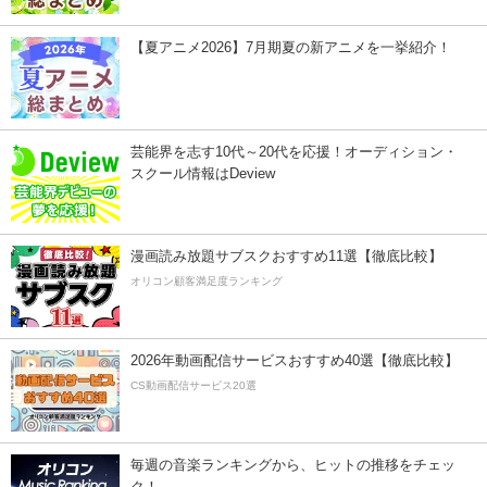
【夏アニメ2026】7月期夏の新アニメを一挙紹介！
芸能界を志す10代～20代を応援！オーディション・
スクール情報はDeview
漫画読み放題サブスクおすすめ11選【徹底比較】
オリコン顧客満足度ランキング
2026年動画配信サービスおすすめ40選【徹底比較】
CS動画配信サービス20選
毎週の音楽ランキングから、ヒットの推移をチェッ
ク！