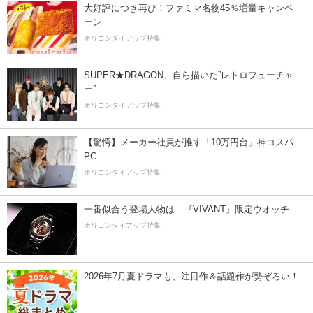
大好評につき再び！ファミマ名物45％増量キャンペ
ーン
オリコンタイアップ特集
SUPER★DRAGON、自ら描いた”レトロフューチャ
ー”
オリコンタイアップ特集
【驚愕】メーカー社員が推す「10万円台」神コスパ
PC
オリコンタイアップ特集
一番似合う登場人物は…『VIVANT』限定ウオッチ
オリコンタイアップ特集
2026年7月夏ドラマも、注目作＆話題作が勢ぞろい！