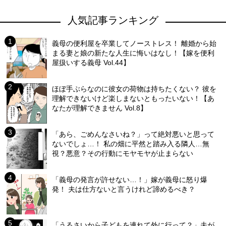
人気記事ランキング
義母の便利屋を卒業してノーストレス！ 離婚から始
まる妻と娘の新たな人生に悔いはなし！【嫁を便利
屋扱いする義母 Vol.44】
ほぼ手ぶらなのに彼女の荷物は持ちたくない？ 彼を
理解できないけど楽しまないともったいない！【あ
なたが理解できません Vol.8】
「あら、ごめんなさいね？」って絶対悪いと思って
ないでしょ…！ 私の畑に平然と踏み入る隣人…無
視？悪意？その行動にモヤモヤが止まらない
「義母の発言が許せない…！」嫁が義母に怒り爆
発！ 夫は仕方ないと言うけれど諦めるべき？
「うるさいから子どもを連れて外に行って？」夫が