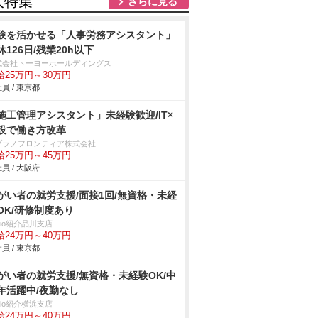
人特集
さらに見る
験を活かせる「人事労務アシスタント」
休126日/残業20h以下
式会社トーヨーホールディングス
給25万円～30万円
員 / 東京都
施工管理アシスタント」未経験歓迎/IT×
設で働き方改革
ヅラノフロンティア株式会社
給25万円～45万円
員 / 大阪府
がい者の就労支援/面接1回/無資格・未経
OK/研修制度あり
trio紹介品川支店
給24万円～40万円
員 / 東京都
がい者の就労支援/無資格・未経験OK/中
年活躍中/夜勤なし
trio紹介横浜支店
給24万円～40万円