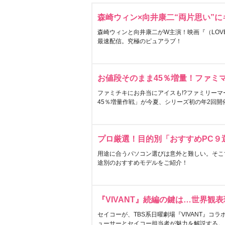
森崎ウィン×向井康二“両片思い”
森崎ウィンと向井康二がW主演！映画『（LOVE S
最速配信。究極のピュアラブ！
お値段そのまま45％増量！ファミ
ファミチキにお弁当にアイスも!?ファミリーマ
45％増量作戦」が今夏、シリーズ初の年2回開
プロ厳選！目的別「おすすめPC９
用途に合うパソコン選びは意外と難しい。そこ
途別のおすすめモデルをご紹介！
『VIVANT』続編の鍵は…世界観
セイコーが、TBS系日曜劇場『VIVANT』コ
ューサーとセイコー担当者が魅力を解説する。