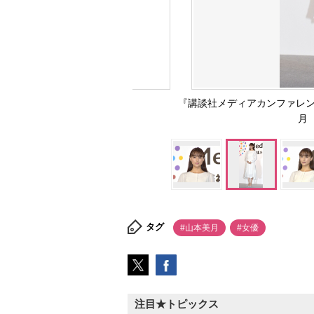
『講談社メディアカンファレン
月 
タグ
#山本美月
#女優
注目★トピックス