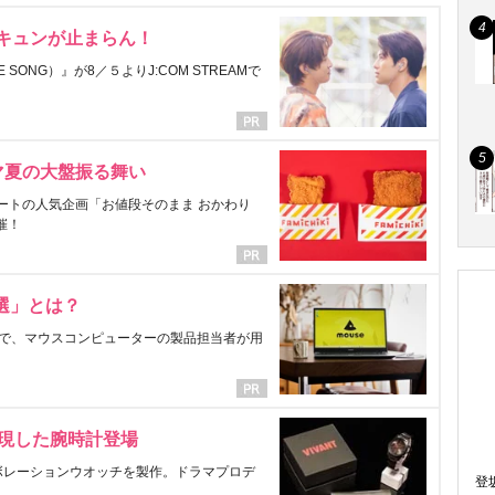
にキュンが止まらん！
ONG）』が8／５よりJ:COM STREAMで
マ夏の大盤振る舞い
ートの人気企画「お値段そのまま おかわり
催！
選」とは？
で、マウスコンピューターの製品担当者が用
表現した腕時計登場
ラボレーションウオッチを製作。ドラマプロデ
登