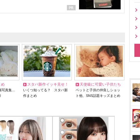
とめ
スタバ新作イッキ見せ！
天使級に可愛い子供たち
猫写真集…
いくつ知ってる？ スタバ新
ペットと子供の仲良しショッ
リ
作まとめ
ト他、SNS話題キッズまとめ