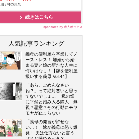
員 / 神奈川県
続きはこちら
sponsored by 求人ボックス
人気記事ランキング
義母の便利屋を卒業してノ
ーストレス！ 離婚から始
まる妻と娘の新たな人生に
悔いはなし！【嫁を便利屋
扱いする義母 Vol.44】
「あら、ごめんなさい
ね？」って絶対悪いと思っ
てないでしょ…！ 私の畑
に平然と踏み入る隣人…無
視？悪意？その行動にモヤ
モヤが止まらない
「義母の発言が許せな
い…！」嫁が義母に怒り爆
発！ 夫は仕方ないと言う
けれど諦めるべき？