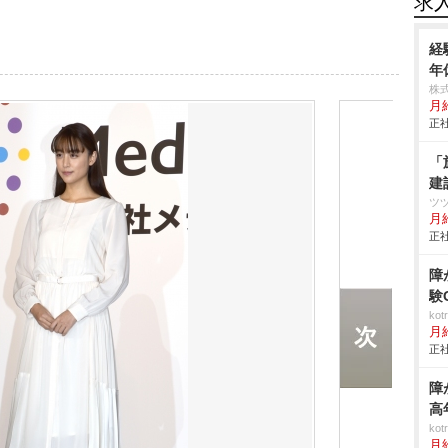
求
経
年
株
月
正社
「
建
ツ
月
正社
障
験
ko
月
正社
障
高
ko
月