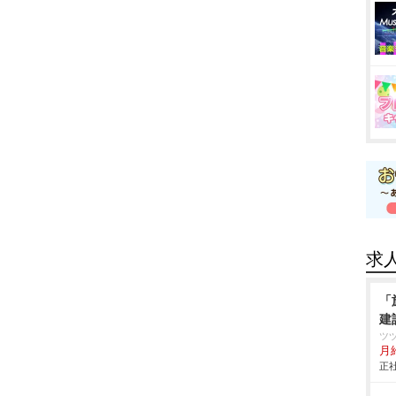
求
「
建
ツ
月
正社