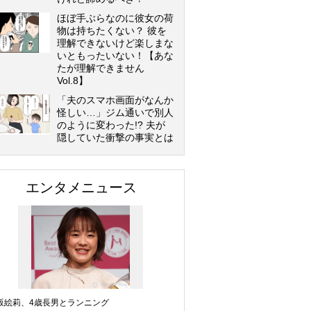
ほぼ手ぶらなのに彼女の荷
物は持ちたくない？ 彼を
理解できないけど楽しまな
いともったいない！【あな
たが理解できません
Vol.8】
「夫のスマホ画面がなんか
怪しい…」ジム通いで別人
のように変わった!? 夫が
隠していた衝撃の事実とは
エンタメニュース
坂絵莉、4歳長男とランニング