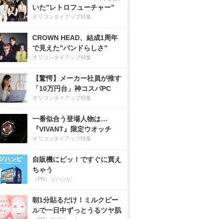
いた”レトロフューチャー”
オリコンタイアップ特集
CROWN HEAD、結成1周年
で見えた”バンドらしさ”
オリコンタイアップ特集
【驚愕】メーカー社員が推す
「10万円台」神コスパPC
オリコンタイアップ特集
一番似合う登場人物は…
『VIVANT』限定ウオッチ
オリコンタイアップ特集
自販機にピッ！ですぐに買え
ちゃう
（PR）ジハンピ
朝1分貼るだけ！ミルクピー
ルで一日中ずっとうるツヤ肌