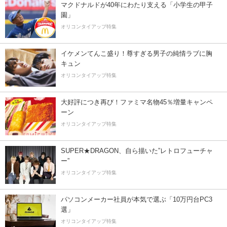
マクドナルドが40年にわたり支える「小学生の甲子
園」
オリコンタイアップ特集
イケメンてんこ盛り！尊すぎる男子の純情ラブに胸
キュン
オリコンタイアップ特集
大好評につき再び！ファミマ名物45％増量キャンペ
ーン
オリコンタイアップ特集
SUPER★DRAGON、自ら描いた”レトロフューチャ
ー”
オリコンタイアップ特集
パソコンメーカー社員が本気で選ぶ「10万円台PC3
選」
オリコンタイアップ特集