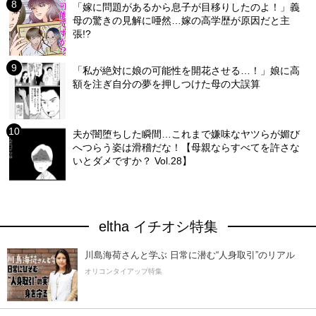
「嫁に問題があるから息子が目移りしたのよ！」義
母の驚きの見解に唖然…嫁の高学歴が原因だと主
張!?
「私が絶対に娘の可能性を開花させる…！」娘に高
額を注ぎ自分の夢を押しつけた母の大誤算
夫が闇堕ちした瞬間…これまで嫌味なヤツらが媚び
へつらう姿は滑稽だな！【母親ならすべてを許さな
いとダメですか？ Vol.28】
eltha イチオシ特集
川島海荷さんと学ぶ 日常に潜む“人身取引”のリアル
オリコンタイアップ特集