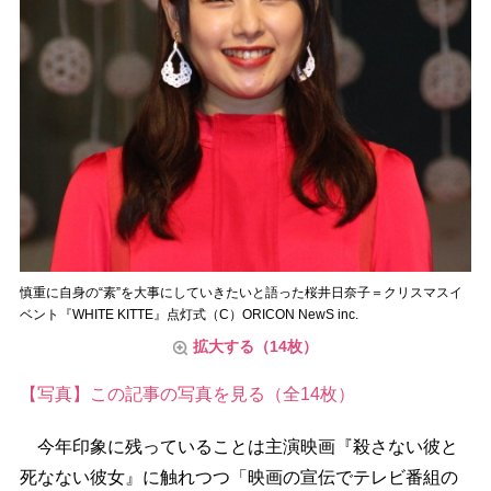
慎重に自身の“素”を大事にしていきたいと語った桜井日奈子＝クリスマスイ
ベント『WHITE KITTE』点灯式（C）ORICON NewS inc.
拡大する（14枚）
【写真】この記事の写真を見る（全14枚）
今年印象に残っていることは主演映画『殺さない彼と
死なない彼女』に触れつつ「映画の宣伝でテレビ番組の