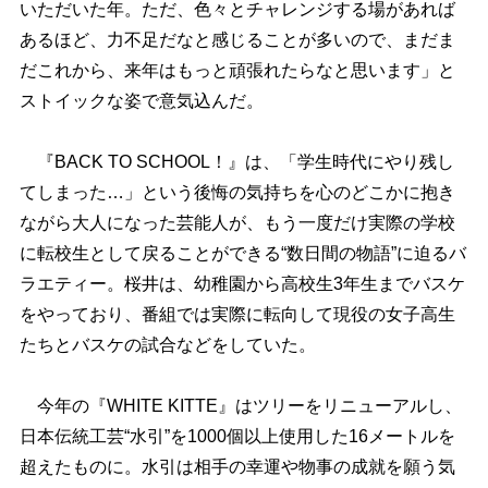
いただいた年。ただ、色々とチャレンジする場があれば
あるほど、力不足だなと感じることが多いので、まだま
だこれから、来年はもっと頑張れたらなと思います」と
ストイックな姿で意気込んだ。
『BACK TO SCHOOL！』は、「学生時代にやり残し
てしまった…」という後悔の気持ちを心のどこかに抱き
ながら大人になった芸能人が、もう一度だけ実際の学校
に転校生として戻ることができる“数日間の物語”に迫るバ
ラエティー。桜井は、幼稚園から高校生3年生までバスケ
をやっており、番組では実際に転向して現役の女子高生
たちとバスケの試合などをしていた。
今年の『WHITE KITTE』はツリーをリニューアルし、
日本伝統工芸“水引”を1000個以上使用した16メートルを
超えたものに。水引は相手の幸運や物事の成就を願う気