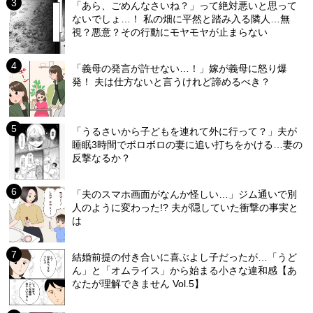
「あら、ごめんなさいね？」って絶対悪いと思って
ないでしょ…！ 私の畑に平然と踏み入る隣人…無
視？悪意？その行動にモヤモヤが止まらない
「義母の発言が許せない…！」嫁が義母に怒り爆
発！ 夫は仕方ないと言うけれど諦めるべき？
「うるさいから子どもを連れて外に行って？」夫が
睡眠3時間でボロボロの妻に追い打ちをかける…妻の
反撃なるか？
「夫のスマホ画面がなんか怪しい…」ジム通いで別
人のように変わった!? 夫が隠していた衝撃の事実と
は
結婚前提の付き合いに喜ぶよし子だったが…「うど
ん」と「オムライス」から始まる小さな違和感【あ
なたが理解できません Vol.5】