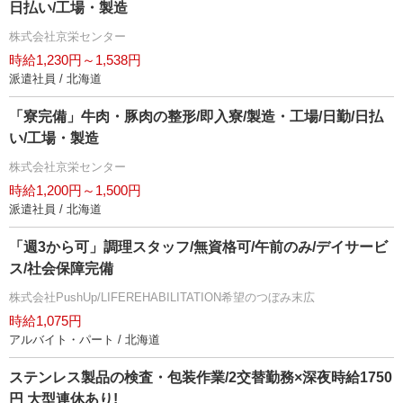
日払い/工場・製造
株式会社京栄センター
時給1,230円～1,538円
派遣社員 / 北海道
「寮完備」牛肉・豚肉の整形/即入寮/製造・工場/日勤/日払
い/工場・製造
株式会社京栄センター
時給1,200円～1,500円
派遣社員 / 北海道
「週3から可」調理スタッフ/無資格可/午前のみ/デイサービ
ス/社会保障完備
株式会社PushUp/LIFEREHABILITATION希望のつぼみ末広
時給1,075円
アルバイト・パート / 北海道
ステンレス製品の検査・包装作業/2交替勤務×深夜時給1750
円 大型連休あり!