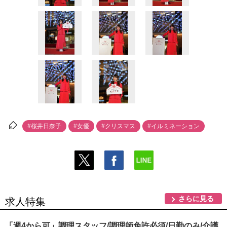
#桜井日奈子
#女優
#クリスマス
#イルミネーション
さらに見る
求人特集
「週4から可」調理スタッフ/調理師免許必須/日勤のみ/介護