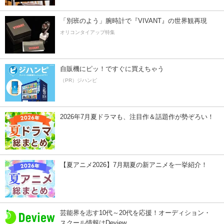
「別班のよう」腕時計で『VIVANT』の世界観再現
オリコンタイアップ特集
自販機にピッ！ですぐに買えちゃう
（PR）ジハンピ
2026年7月夏ドラマも、注目作＆話題作が勢ぞろい！
【夏アニメ2026】7月期夏の新アニメを一挙紹介！
芸能界を志す10代～20代を応援！オーディション・
スクール情報はDeview