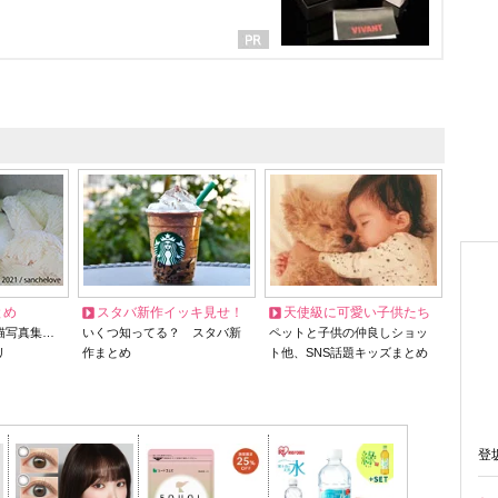
とめ
スタバ新作イッキ見せ！
天使級に可愛い子供たち
猫写真集…
いくつ知ってる？ スタバ新
ペットと子供の仲良しショッ
リ
作まとめ
ト他、SNS話題キッズまとめ
登