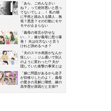
「あら、ごめんなさい
ね？」って絶対悪いと思っ
てないでしょ…！ 私の畑
に平然と踏み入る隣人…無
視？悪意？その行動にモヤ
モヤが止まらない
「義母の発言が許せな
い…！」嫁が義母に怒り爆
発！ 夫は仕方ないと言う
けれど諦めるべき？
「夫のスマホ画面がなんか
怪しい…」ジム通いで別人
のように変わった!? 夫が
隠していた衝撃の事実とは
「嫁に問題があるから息子
が目移りしたのよ！」義母
の驚きの見解に唖然…嫁の
高学歴が原因だと主張!?