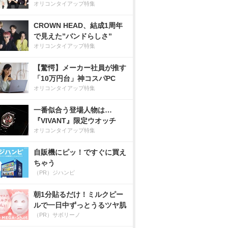
オリコンタイアップ特集
CROWN HEAD、結成1周年
で見えた”バンドらしさ”
オリコンタイアップ特集
【驚愕】メーカー社員が推す
「10万円台」神コスパPC
オリコンタイアップ特集
一番似合う登場人物は…
『VIVANT』限定ウオッチ
オリコンタイアップ特集
自販機にピッ！ですぐに買え
ちゃう
（PR）ジハンピ
朝1分貼るだけ！ミルクピー
ルで一日中ずっとうるツヤ肌
（PR）サボリーノ