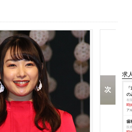
求
「
の
有
時給
アル
歯
医