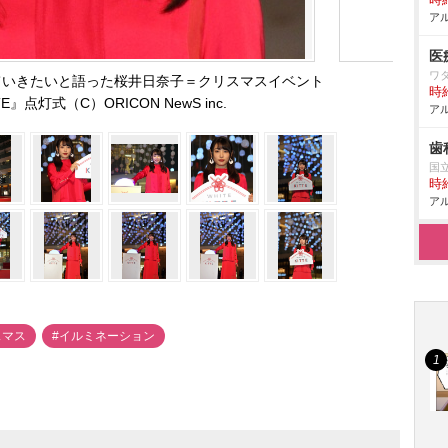
時給
アル
医
ワ
ていきたいと語った桜井日奈子＝クリスマスイベント
時給
TE』点灯式（C）ORICON NewS inc.
アル
歯
国
時給
アル
スマス
#イルミネーション