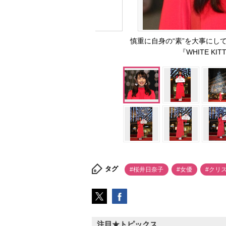
慎重に自身の“素”を大事にし
『WHITE KIT
タグ
#桜井日奈子
#女優
#クリ
注目★トピックス