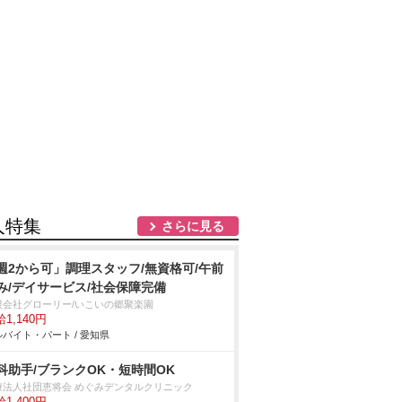
人特集
さらに見る
週2から可」調理スタッフ/無資格可/午前
み/デイサービス/社会保障完備
限会社グローリー/いこいの郷聚楽園
1,140円
バイト・パート / 愛知県
科助手/ブランクOK・短時間OK
療法人社団恵将会 めぐみデンタルクリニック