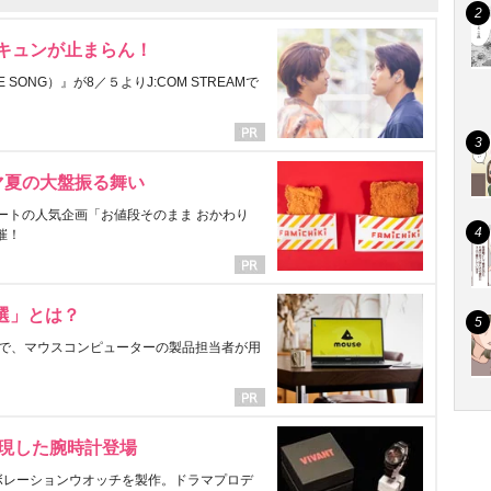
にキュンが止まらん！
ONG）』が8／５よりJ:COM STREAMで
マ夏の大盤振る舞い
ートの人気企画「お値段そのまま おかわり
催！
選」とは？
で、マウスコンピューターの製品担当者が用
表現した腕時計登場
ラボレーションウオッチを製作。ドラマプロデ