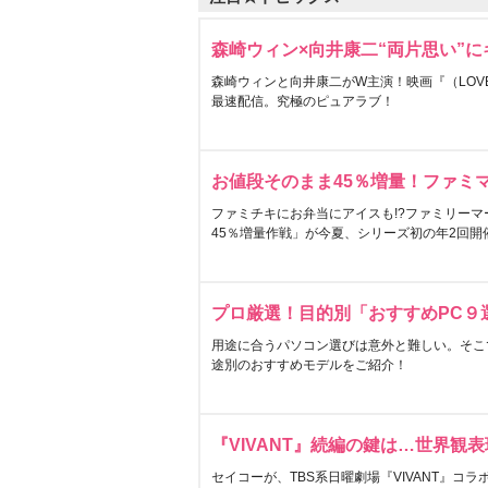
森崎ウィン×向井康二“両片思い”
森崎ウィンと向井康二がW主演！映画『（LOVE S
最速配信。究極のピュアラブ！
お値段そのまま45％増量！ファミ
ファミチキにお弁当にアイスも!?ファミリーマ
45％増量作戦」が今夏、シリーズ初の年2回開
プロ厳選！目的別「おすすめPC９
用途に合うパソコン選びは意外と難しい。そこ
途別のおすすめモデルをご紹介！
『VIVANT』続編の鍵は…世界観
セイコーが、TBS系日曜劇場『VIVANT』コ