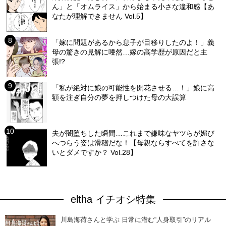
ん」と「オムライス」から始まる小さな違和感【あ
なたが理解できません Vol.5】
「嫁に問題があるから息子が目移りしたのよ！」義
母の驚きの見解に唖然…嫁の高学歴が原因だと主
張!?
「私が絶対に娘の可能性を開花させる…！」娘に高
額を注ぎ自分の夢を押しつけた母の大誤算
夫が闇堕ちした瞬間…これまで嫌味なヤツらが媚び
へつらう姿は滑稽だな！【母親ならすべてを許さな
いとダメですか？ Vol.28】
eltha イチオシ特集
川島海荷さんと学ぶ 日常に潜む“人身取引”のリアル