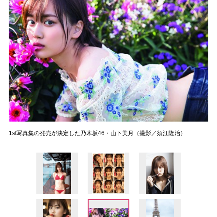
1st写真集の発売が決定した乃木坂46・山下美月（撮影／須江隆治）