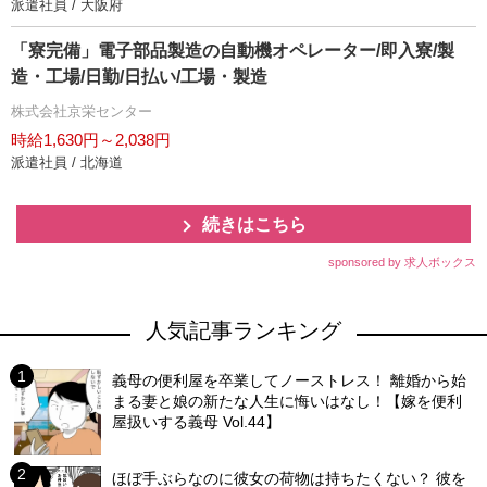
派遣社員 / 大阪府
「寮完備」電子部品製造の自動機オペレーター/即入寮/製
造・工場/日勤/日払い/工場・製造
株式会社京栄センター
時給1,630円～2,038円
派遣社員 / 北海道
続きはこちら
sponsored by 求人ボックス
人気記事ランキング
義母の便利屋を卒業してノーストレス！ 離婚から始
まる妻と娘の新たな人生に悔いはなし！【嫁を便利
屋扱いする義母 Vol.44】
ほぼ手ぶらなのに彼女の荷物は持ちたくない？ 彼を