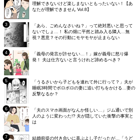
理解できないけど楽しまないともったいない！【あ
なたが理解できません Vol.8】
「あら、ごめんなさいね？」って絶対悪いと思って
ないでしょ…！ 私の畑に平然と踏み入る隣人…無
視？悪意？その行動にモヤモヤが止まらない
「義母の発言が許せない…！」嫁が義母に怒り爆
発！ 夫は仕方ないと言うけれど諦めるべき？
「うるさいから子どもを連れて外に行って？」夫が
睡眠3時間でボロボロの妻に追い打ちをかける…妻の
反撃なるか？
「夫のスマホ画面がなんか怪しい…」ジム通いで別
人のように変わった!? 夫が隠していた衝撃の事実と
は
結婚前提の付き合いに喜ぶよし子だったが…「うど