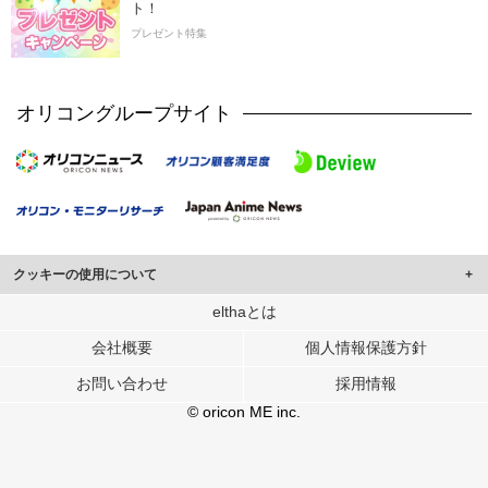
ト！
プレゼント特集
オリコングループサイト
クッキーの使用について
このサイトでは Cookie を使用して、ユーザーに合わせたコンテンツや広告の
elthaとは
表示、ソーシャル メディア機能の提供、広告の表示回数やクリック数の測定を
会社概要
個人情報保護方針
行っています。
また、ユーザーによるサイトの利用状況についても情報を収集し、ソーシャル
お問い合わせ
採用情報
メディアや広告配信、データ解析の各パートナーに提供しています。
各パートナーは、この情報とユーザーが各パートナーに提供した他の情報や、
© oricon ME inc.
ユーザーが各パートナーのサービスを使用したときに収集した他の情報を組み
合わせて使用することがあります。