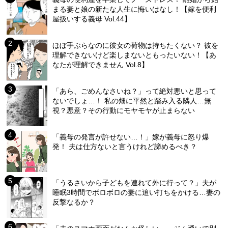
まる妻と娘の新たな人生に悔いはなし！【嫁を便利
屋扱いする義母 Vol.44】
ほぼ手ぶらなのに彼女の荷物は持ちたくない？ 彼を
理解できないけど楽しまないともったいない！【あ
なたが理解できません Vol.8】
「あら、ごめんなさいね？」って絶対悪いと思って
ないでしょ…！ 私の畑に平然と踏み入る隣人…無
視？悪意？その行動にモヤモヤが止まらない
「義母の発言が許せない…！」嫁が義母に怒り爆
発！ 夫は仕方ないと言うけれど諦めるべき？
「うるさいから子どもを連れて外に行って？」夫が
睡眠3時間でボロボロの妻に追い打ちをかける…妻の
反撃なるか？