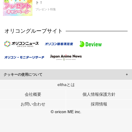
ト！
プレゼント特集
オリコングループサイト
クッキーの使用について
このサイトでは Cookie を使用して、ユーザーに合わせたコンテンツや広告の
elthaとは
表示、ソーシャル メディア機能の提供、広告の表示回数やクリック数の測定を
会社概要
個人情報保護方針
行っています。
また、ユーザーによるサイトの利用状況についても情報を収集し、ソーシャル
お問い合わせ
採用情報
メディアや広告配信、データ解析の各パートナーに提供しています。
各パートナーは、この情報とユーザーが各パートナーに提供した他の情報や、
© oricon ME inc.
ユーザーが各パートナーのサービスを使用したときに収集した他の情報を組み
合わせて使用することがあります。