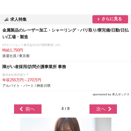
さらに見る
求人特集
金属製品のレーザー加工・シャーリング・バリ取り/寮完備/日勤/日払
い/工場・製造
UTエージェント株式会社AGT南関東第二CU
時給1,750円
派遣社員 / 東京都
障がい者採用/訪問介護事業所 事務
株式会社若武者ケア
年収255万円～270万円
アルバイト・パート / 神奈川県
sponsored by 求人ボックス
4 / 8
前へ
次へ