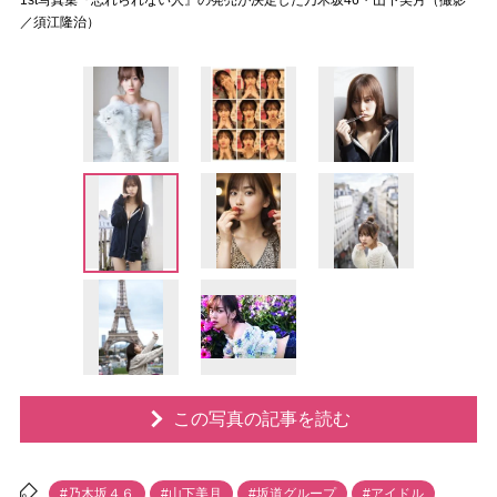
1st写真集『忘れられない人』の発売が決定した乃木坂46・山下美月（撮影
／須江隆治）
この写真の記事を読む
#乃木坂４６
#山下美月
#坂道グループ
#アイドル