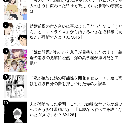
「夫のスマホ画面がなんか怪しい…」ジム通いで別
人のように変わった!? 夫が隠していた衝撃の事実と
は
結婚前提の付き合いに喜ぶよし子だったが…「うど
ん」と「オムライス」から始まる小さな違和感【あ
なたが理解できません Vol.5】
「嫁に問題があるから息子が目移りしたのよ！」義
母の驚きの見解に唖然…嫁の高学歴が原因だと主
張!?
「私が絶対に娘の可能性を開花させる…！」娘に高
額を注ぎ自分の夢を押しつけた母の大誤算
夫が闇堕ちした瞬間…これまで嫌味なヤツらが媚び
へつらう姿は滑稽だな！【母親ならすべてを許さな
いとダメですか？ Vol.28】