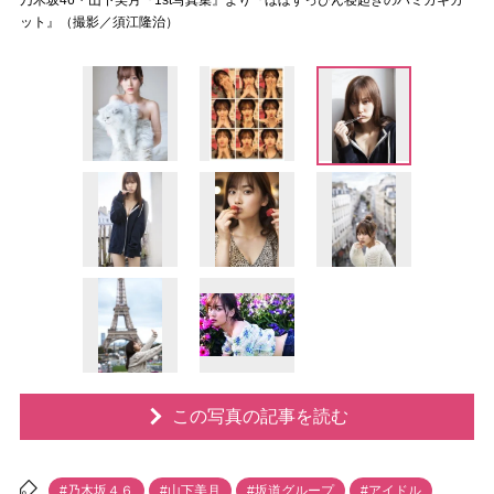
乃木坂46・山下美月『1st写真集』より『ほぼすっぴん寝起きのハミガキカ
ット』（撮影／須江隆治）
この写真の記事を読む
#乃木坂４６
#山下美月
#坂道グループ
#アイドル