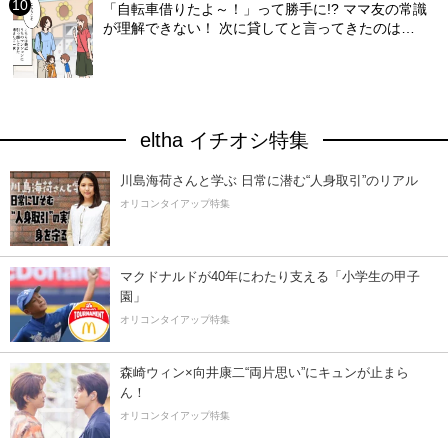
「自転車借りたよ～！」って勝手に!? ママ友の常識
が理解できない！ 次に貸してと言ってきたのは…
eltha イチオシ特集
川島海荷さんと学ぶ 日常に潜む“人身取引”のリアル
オリコンタイアップ特集
マクドナルドが40年にわたり支える「小学生の甲子
園」
オリコンタイアップ特集
森崎ウィン×向井康二“両片思い”にキュンが止まら
ん！
オリコンタイアップ特集