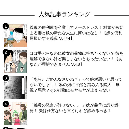
人気記事ランキング
義母の便利屋を卒業してノーストレス！ 離婚から始
まる妻と娘の新たな人生に悔いはなし！【嫁を便利
屋扱いする義母 Vol.44】
ほぼ手ぶらなのに彼女の荷物は持ちたくない？ 彼を
理解できないけど楽しまないともったいない！【あ
なたが理解できません Vol.8】
「あら、ごめんなさいね？」って絶対悪いと思って
ないでしょ…！ 私の畑に平然と踏み入る隣人…無
視？悪意？その行動にモヤモヤが止まらない
「義母の発言が許せない…！」嫁が義母に怒り爆
発！ 夫は仕方ないと言うけれど諦めるべき？