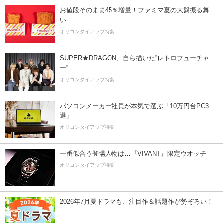
お値段そのまま45％増量！ファミマ夏の大盤振る舞
い
オリコンタイアップ特集
SUPER★DRAGON、自ら描いた”レトロフューチャ
ー”
オリコンタイアップ特集
パソコンメーカー社員が本気で選ぶ「10万円台PC3
選」
オリコンタイアップ特集
一番似合う登場人物は…『VIVANT』限定ウオッチ
オリコンタイアップ特集
2026年7月夏ドラマも、注目作＆話題作が勢ぞろい！