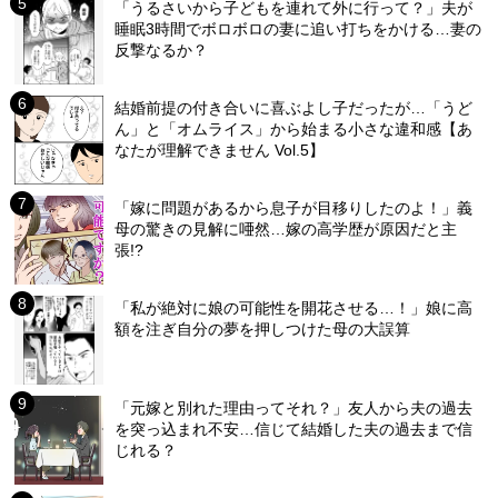
「うるさいから子どもを連れて外に行って？」夫が
睡眠3時間でボロボロの妻に追い打ちをかける…妻の
反撃なるか？
結婚前提の付き合いに喜ぶよし子だったが…「うど
ん」と「オムライス」から始まる小さな違和感【あ
なたが理解できません Vol.5】
「嫁に問題があるから息子が目移りしたのよ！」義
母の驚きの見解に唖然…嫁の高学歴が原因だと主
張!?
「私が絶対に娘の可能性を開花させる…！」娘に高
額を注ぎ自分の夢を押しつけた母の大誤算
「元嫁と別れた理由ってそれ？」友人から夫の過去
を突っ込まれ不安…信じて結婚した夫の過去まで信
じれる？