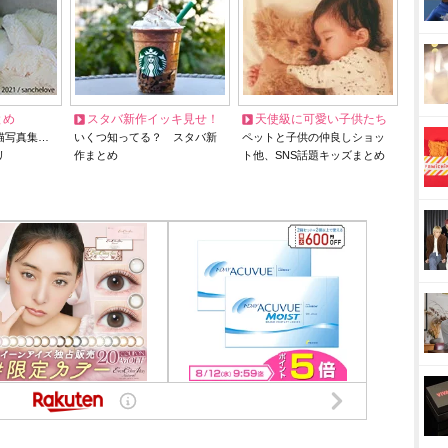
とめ
スタバ新作イッキ見せ！
天使級に可愛い子供たち
猫写真集…
いくつ知ってる？ スタバ新
ペットと子供の仲良しショッ
リ
作まとめ
ト他、SNS話題キッズまとめ