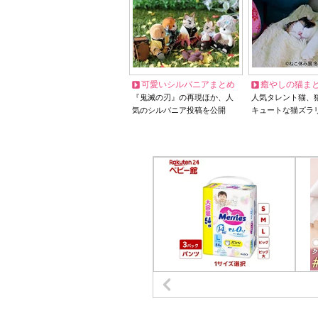
可愛いシルバニアまとめ
癒やしの猫ま
『鬼滅の刃』の再現ほか、人
人気タレント猫、
気のシルバニア投稿を公開
キュートな猫ズラ