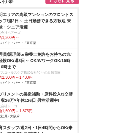
人特集
さらに見る
明エリアの⾼級マンションのフロントス
ッフ/週2日～ 土日勤務できる方歓迎 未
験・シニア活躍
式会社ベアーズ
1,300円～
バイト・パート / 東京都
理員/調理師or栄養士免許をお持ちの方/
経験OK/週3日～ OK/WワークOK/15時
r16時まで
フスコヘルスケア株式会社/くりのみ保育園
1,300円～1,400円
バイト・パート / 東京都
プリメントの製造補助・原料投入/3交替
月収26万×年休126日 男性活躍中!
式会社トーコー
1,500円～1,875円
社員 / 大阪府
育スタッフ/週2日・1日4時間からOK/未