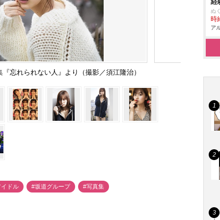
経
ぬ
時給
アル
真集『忘れられない人』より（撮影／須江隆治）
アイドル
#坂道グループ
#写真集