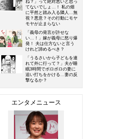
ね？」って絶対悪いと思っ
てないでしょ…！ 私の畑
に平然と踏み入る隣人…無
視？悪意？その行動にモヤ
モヤが止まらない
「義母の発言が許せな
い…！」嫁が義母に怒り爆
発！ 夫は仕方ないと言う
けれど諦めるべき？
「うるさいから子どもを連
れて外に行って？」夫が睡
眠3時間でボロボロの妻に
追い打ちをかける…妻の反
撃なるか？
エンタメニュース