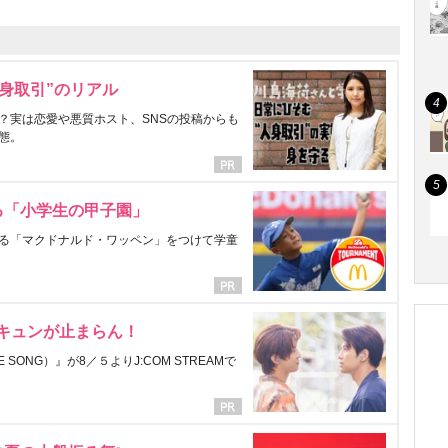
身取引”のリアル
？実は恋愛や悪質ホスト、SNSの投稿からも
態。
る「小学生の甲子園」
る「マクドナルド・ワッペン」をつけて学童
にキュンが止まらん！
ONG）』が8／５よりJ:COM STREAMで