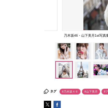
乃木坂46・山下美月1st写
タグ
#乃木坂４６
#山下美月
#