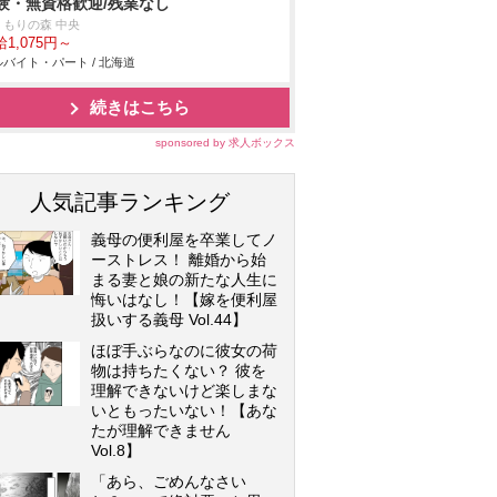
験・無資格歓迎/残業なし
くもりの森 中央
1,075円～
バイト・パート / 北海道
続きはこちら
sponsored by 求人ボックス
人気記事ランキング
義母の便利屋を卒業してノ
ーストレス！ 離婚から始
まる妻と娘の新たな人生に
悔いはなし！【嫁を便利屋
扱いする義母 Vol.44】
ほぼ手ぶらなのに彼女の荷
物は持ちたくない？ 彼を
理解できないけど楽しまな
いともったいない！【あな
たが理解できません
Vol.8】
「あら、ごめんなさい