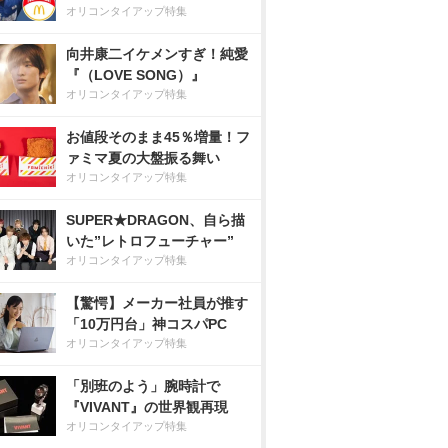
オリコンタイアップ特集
向井康二イケメンすぎ！純愛
『（LOVE SONG）』
オリコンタイアップ特集
お値段そのまま45％増量！フ
ァミマ夏の大盤振る舞い
オリコンタイアップ特集
SUPER★DRAGON、自ら描
いた”レトロフューチャー”
オリコンタイアップ特集
【驚愕】メーカー社員が推す
「10万円台」神コスパPC
オリコンタイアップ特集
「別班のよう」腕時計で
『VIVANT』の世界観再現
オリコンタイアップ特集