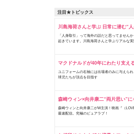
注目★トピックス
川島海荷さんと学ぶ 日常に潜む“人
「人身取引」って海外の話だと思ってませんか
起きています。川島海荷さんと学ぶリアルな実
マクドナルドが40年にわたり支え
ユニフォームの右袖には出場者のみに与えられ
球児たちが頂点を目指す
森崎ウィン×向井康二“両片思い”
森崎ウィンと向井康二がW主演！映画『（LOVE S
最速配信。究極のピュアラブ！