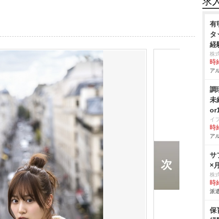
求
有
タ
経
株
時給
アル
調
未
o
イ
時給
アル
サ
×
株
時給
派遣
保