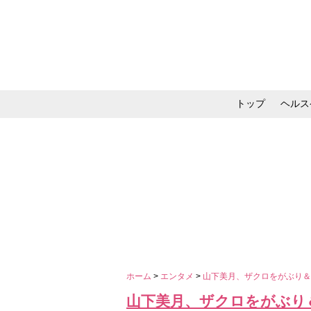
トップ
ヘルス
メイク・コスメ・スキ
ホーム
>
エンタメ
>
山下美月、ザクロをがぶり＆
山下美月、ザクロをがぶり＆