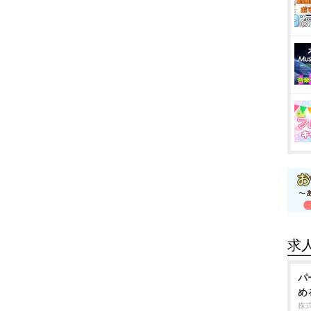
求
パ
め
株