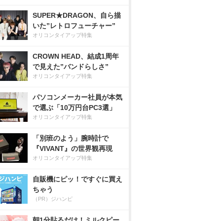
SUPER★DRAGON、自ら描
いた”レトロフューチャー”
オリコンタイアップ特集
CROWN HEAD、結成1周年
で見えた”バンドらしさ”
オリコンタイアップ特集
パソコンメーカー社員が本気
で選ぶ「10万円台PC3選」
オリコンタイアップ特集
「別班のよう」腕時計で
『VIVANT』の世界観再現
オリコンタイアップ特集
自販機にピッ！ですぐに買え
ちゃう
（PR）ジハンピ
朝1分貼るだけ！ミルクピー