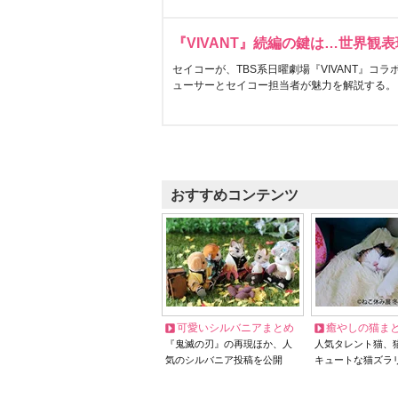
『VIVANT』続編の鍵は…世界観
セイコーが、TBS系日曜劇場『VIVANT』コ
ューサーとセイコー担当者が魅力を解説する。
おすすめコンテンツ
可愛いシルバニアまとめ
癒やしの猫ま
『鬼滅の刃』の再現ほか、人
人気タレント猫、
気のシルバニア投稿を公開
キュートな猫ズラ