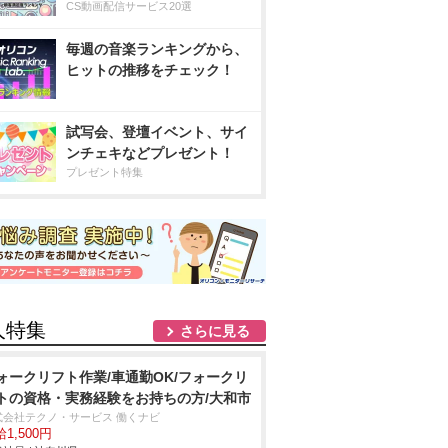
CS動画配信サービス20選
毎週の音楽ランキングから、
ヒットの推移をチェック！
試写会、登壇イベント、サイ
ンチェキなどプレゼント！
プレゼント特集
人特集
さらに見る
ォークリフト作業/車通勤OK/フォークリ
トの資格・実務経験をお持ちの方/大和市
式会社テクノ・サービス 働くナビ
1,500円