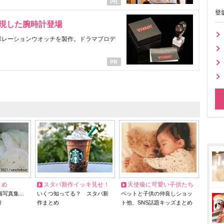
登
表現した腕時計登場
ラボレーションウオッチを製作。ドラマプロデ
とめ
スタバ新作イッキ見せ！
天使級に可愛い子供たち
猫写真集…
いくつ知ってる？ スタバ新
ペットと子供の仲良しショッ
リ
作まとめ
ト他、SNS話題キッズまとめ