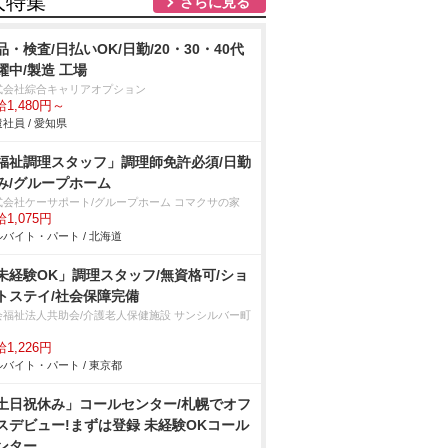
人特集
さらに見る
品・検査/日払いOK/日勤/20・30・40代
躍中/製造 工場
式会社綜合キャリアオプション
1,480円～
社員 / 愛知県
福祉調理スタッフ」調理師免許必須/日勤
み/グループホーム
式会社ケーサポート/グループホーム コマクサの家
1,075円
バイト・パート / 北海道
未経験OK」調理スタッフ/無資格可/ショ
トステイ/社会保障完備
会福祉法人共助会/介護老人保健施設 サンシルバー町
1,226円
バイト・パート / 東京都
土日祝休み」コールセンター/札幌でオフ
スデビュー!まずは登録 未経験OKコール
ンター