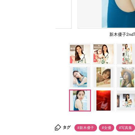
新木優子2nd
タグ
#新木優子
#女優
#写真集