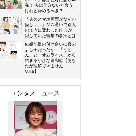
発！ 夫は仕方ないと言う
けれど諦めるべき？
「夫のスマホ画面がなんか
怪しい…」ジム通いで別人
のように変わった!? 夫が
隠していた衝撃の事実とは
結婚前提の付き合いに喜ぶ
よし子だったが…「うど
ん」と「オムライス」から
始まる小さな違和感【あな
たが理解できません
Vol.5】
エンタメニュース