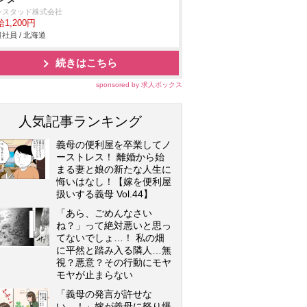
ンスタッド株式会社
1,200円
社員 / 北海道
続きはこちら
sponsored by 求人ボックス
人気記事ランキング
義母の便利屋を卒業してノ
ーストレス！ 離婚から始
まる妻と娘の新たな人生に
悔いはなし！【嫁を便利屋
扱いする義母 Vol.44】
「あら、ごめんなさい
ね？」って絶対悪いと思っ
てないでしょ…！ 私の畑
に平然と踏み入る隣人…無
視？悪意？その行動にモヤ
モヤが止まらない
「義母の発言が許せな
い…！」嫁が義母に怒り爆