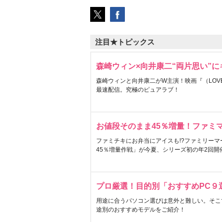
注目★トピックス
森崎ウィン×向井康二“両片思い”
森崎ウィンと向井康二がW主演！映画『（LOVE S
最速配信。究極のピュアラブ！
お値段そのまま45％増量！ファミ
ファミチキにお弁当にアイスも!?ファミリーマ
45％増量作戦」が今夏、シリーズ初の年2回開
プロ厳選！目的別「おすすめPC９
用途に合うパソコン選びは意外と難しい。そこ
途別のおすすめモデルをご紹介！