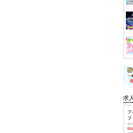
求
フ
フ
株
時給