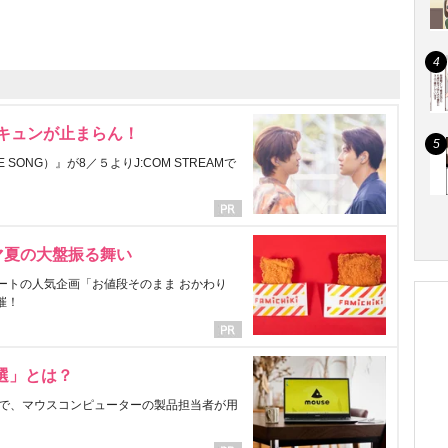
にキュンが止まらん！
ONG）』が8／５よりJ:COM STREAMで
マ夏の大盤振る舞い
ートの人気企画「お値段そのまま おかわり
催！
選」とは？
で、マウスコンピューターの製品担当者が用