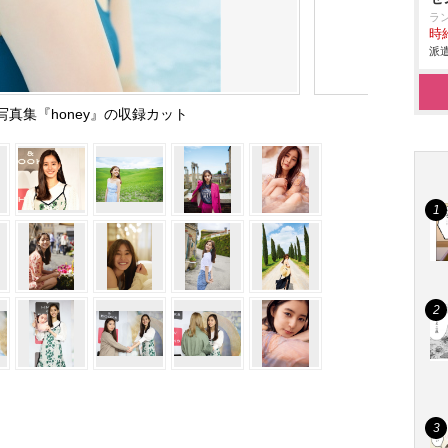
ラ
時給
派遣
写真集『honey』の収録カット