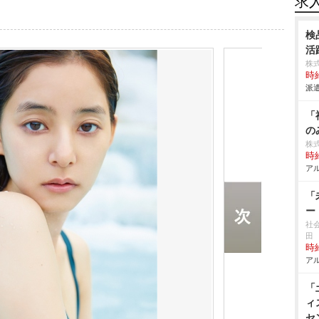
求
検
活
株
時給
派遣
「
の
株
時給
アル
「
ー
社
田
時給
アル
「
ィ
セ