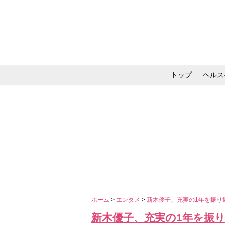
トップ
ヘルス
メイク・コスメ・スキ
ホーム
>
エンタメ
>
新木優子、充実の1年を振り
新木優子、充実の1年を振