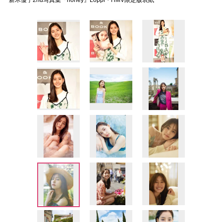
新木優子2nd写真集『honey』Loppi・HMV限定版表紙