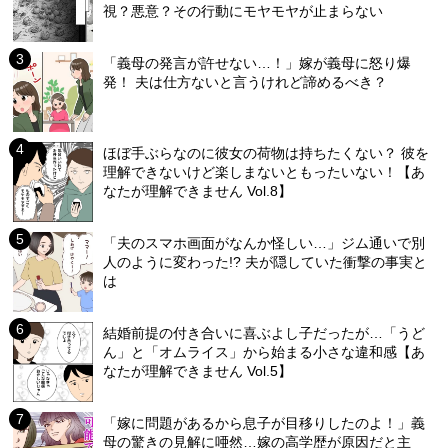
視？悪意？その行動にモヤモヤが止まらない
「義母の発言が許せない…！」嫁が義母に怒り爆
発！ 夫は仕方ないと言うけれど諦めるべき？
ほぼ手ぶらなのに彼女の荷物は持ちたくない？ 彼を
理解できないけど楽しまないともったいない！【あ
なたが理解できません Vol.8】
「夫のスマホ画面がなんか怪しい…」ジム通いで別
人のように変わった!? 夫が隠していた衝撃の事実と
は
結婚前提の付き合いに喜ぶよし子だったが…「うど
ん」と「オムライス」から始まる小さな違和感【あ
なたが理解できません Vol.5】
「嫁に問題があるから息子が目移りしたのよ！」義
母の驚きの見解に唖然…嫁の高学歴が原因だと主