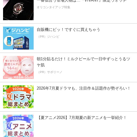
一番似合う登場人物は…『VIVANT』限定ウオッチ
オリコンタイアップ特集
自販機にピッ！ですぐに買えちゃう
（PR）ジハンピ
朝1分貼るだけ！ミルクピールで一日中ずっとうるツ
ヤ肌
（PR）サボリーノ
2026年7月夏ドラマも、注目作＆話題作が勢ぞろい！
【夏アニメ2026】7月期夏の新アニメを一挙紹介！