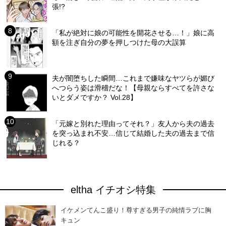
張!?
「私が絶対に娘の可能性を開花させる…！」娘に高
額を注ぎ自分の夢を押しつけた母の大誤算
夫が闇堕ちした瞬間…これまで嫌味なヤツらが媚び
へつらう姿は滑稽だな！【母親ならすべてを許さな
いとダメですか？ Vol.28】
「元嫁と別れた理由ってそれ？」友人から夫の過去
を突っ込まれ不安…信じて結婚した夫の過去まで信
じれる？
eltha イチオシ特集
イケメンてんこ盛り！尊すぎる男子の純情ラブに胸
キュン