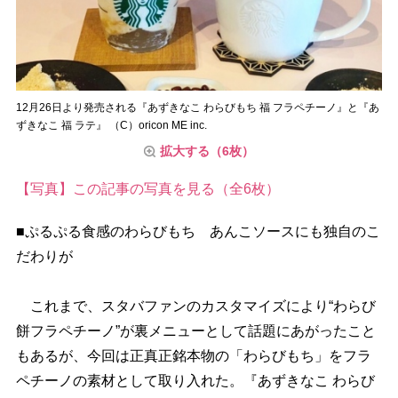
12月26日より発売される『あずきなこ わらびもち 福 フラペチーノ』と『あ
ずきなこ 福 ラテ』 （C）oricon ME inc.
拡大する（6枚）
【写真】この記事の写真を見る（全6枚）
■ぷるぷる食感のわらびもち あんこソースにも独自のこ
だわりが
これまで、スタバファンのカスタマイズにより“わらび
餅フラペチーノ”が裏メニューとして話題にあがったこと
もあるが、今回は正真正銘本物の「わらびもち」をフラ
ペチーノの素材として取り入れた。『あずきなこ わらび