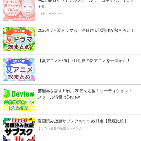
朝1分貼るだけ！ミルクピールで一日中ずっとうるツ
ヤ肌
（PR）サボリーノ
2026年7月夏ドラマも、注目作＆話題作が勢ぞろい！
【夏アニメ2026】7月期夏の新アニメを一挙紹介！
芸能界を志す10代～20代を応援！オーディション・
スクール情報はDeview
漫画読み放題サブスクおすすめ11選【徹底比較】
オリコン顧客満足度ランキング