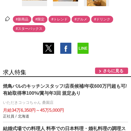
#新商品
#限定
#トレンド
#グルメ
#ドリンク
#スターバックス
さらに見る
求人特集
焼鳥バルのキッチンスタッフ/店長候補/年収600万円超も可/
有給取得率100%/賞与年3回 規定あり
いただきコッコちゃん 桑園店
月給34万6,350円～45万5,000円
正社員 / 北海道
結婚式場での料理人 料亭での日本料理・婚礼料理の調理ス