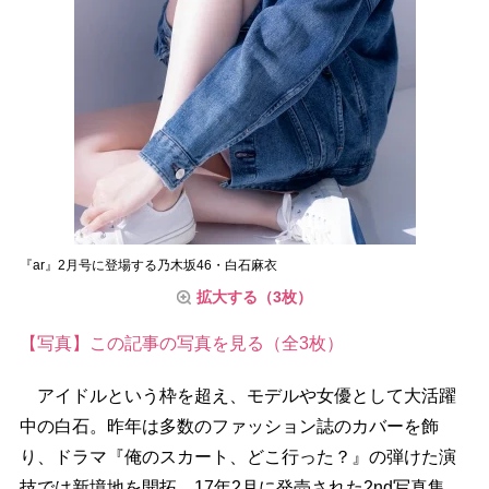
『ar』2月号に登場する乃木坂46・白石麻衣
拡大する（3枚）
【写真】この記事の写真を見る（全3枚）
アイドルという枠を超え、モデルや女優として大活躍
中の白石。昨年は多数のファッション誌のカバーを飾
り、ドラマ『俺のスカート、どこ行った？』の弾けた演
技では新境地を開拓。17年2月に発売された2nd写真集