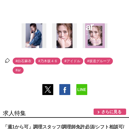
#白石麻衣
#乃木坂４６
#アイドル
#坂道グループ
#ar
さらに見る
求人特集
「週1から可」調理スタッフ/調理師免許必須/シフト相談可/