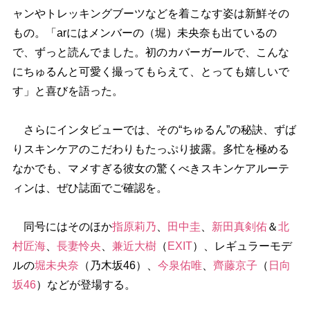
ャンやトレッキングブーツなどを着こなす姿は新鮮その
もの。「arにはメンバーの（堀）未央奈も出ているの
で、ずっと読んでました。初のカバーガールで、こんな
にちゅるんと可愛く撮ってもらえて、とっても嬉しいで
す」と喜びを語った。
さらにインタビューでは、その“ちゅるん”の秘訣、ずば
りスキンケアのこだわりもたっぷり披露。多忙を極める
なかでも、マメすぎる彼女の驚くべきスキンケアルーテ
ィンは、ぜひ誌面でご確認を。
同号にはそのほか
指原莉乃
、
田中圭
、
新田真剣佑
＆
北
村匠海
、
長妻怜央
、
兼近大樹
（
EXIT
）、レギュラーモデ
ルの
堀未央奈
（乃木坂46）、
今泉佑唯
、
齊藤京子
（
日向
坂46
）などが登場する。