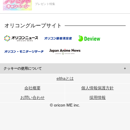
プレゼント特集
オリコングループサイト
クッキーの使用について
このサイトでは Cookie を使用して、ユーザーに合わせたコンテンツや広告の
elthaとは
表示、ソーシャル メディア機能の提供、広告の表示回数やクリック数の測定を
会社概要
個人情報保護方針
行っています。
また、ユーザーによるサイトの利用状況についても情報を収集し、ソーシャル
お問い合わせ
採用情報
メディアや広告配信、データ解析の各パートナーに提供しています。
各パートナーは、この情報とユーザーが各パートナーに提供した他の情報や、
© oricon ME inc.
ユーザーが各パートナーのサービスを使用したときに収集した他の情報を組み
合わせて使用することがあります。