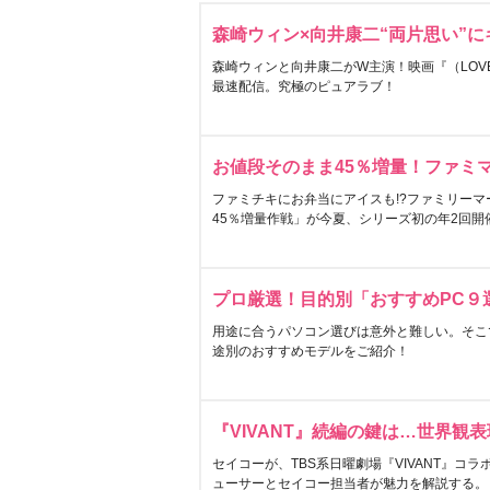
森崎ウィン×向井康二“両片思い”
森崎ウィンと向井康二がW主演！映画『（LOVE S
最速配信。究極のピュアラブ！
お値段そのまま45％増量！ファミ
ファミチキにお弁当にアイスも!?ファミリーマ
45％増量作戦」が今夏、シリーズ初の年2回開
プロ厳選！目的別「おすすめPC９
用途に合うパソコン選びは意外と難しい。そこ
途別のおすすめモデルをご紹介！
『VIVANT』続編の鍵は…世界観
セイコーが、TBS系日曜劇場『VIVANT』コ
ューサーとセイコー担当者が魅力を解説する。