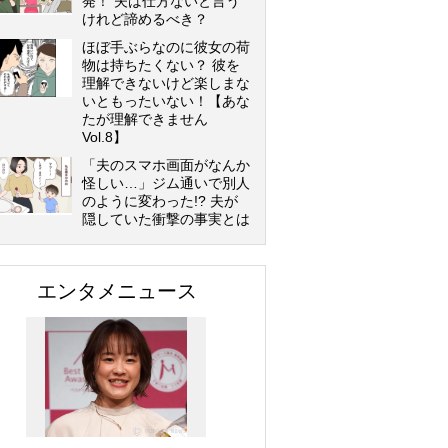
発！ 夫は仕方ないと言う
けれど諦めるべき？
ほぼ手ぶらなのに彼女の荷
物は持ちたくない？ 彼を
理解できないけど楽しまな
いともったいない！【あな
たが理解できません
Vol.8】
「夫のスマホ画面がなんか
怪しい…」ジム通いで別人
のように変わった!? 夫が
隠していた衝撃の事実とは
エンタメニュース