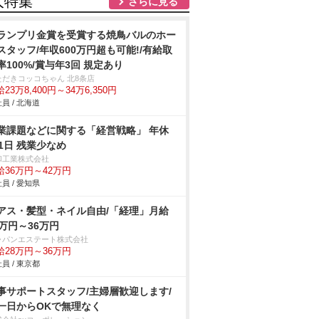
人特集
さらに見る
ランプリ金賞を受賞する焼鳥バルのホー
スタッフ/年収600万円超も可能!/有給取
率100%/賞与年3回 規定あり
ただきコッコちゃん 北8条店
23万8,400円～34万6,350円
員 / 北海道
業課題などに関する「経営戦略」 年休
21日 残業少なめ
和工業株式会社
給36万円～42万円
員 / 愛知県
アス・髪型・ネイル自由/「経理」月給
8万円～36万円
ャパンエステート株式会社
給28万円～36万円
員 / 東京都
事サポートスタッフ/主婦層歓迎します/
一日からOKで無理なく