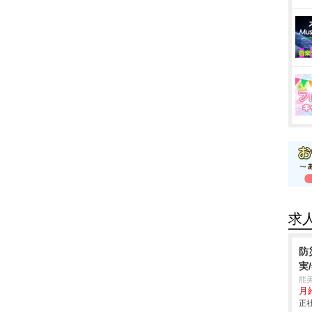
求
防
実
能
月
正社