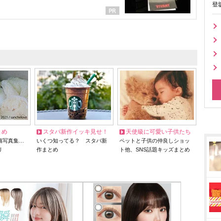
登
とめ
スタバ新作イッキ見せ！
天使級に可愛い子供たち
猫写真集…
いくつ知ってる？ スタバ新
ペットと子供の仲良しショッ
リ
作まとめ
ト他、SNS話題キッズまとめ