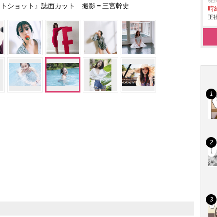
株
ストショット』誌面カット 撮影＝三宮幹史
時給
正社