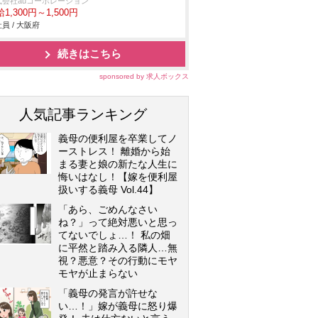
式会社auコーポレーション
1,300円～1,500円
員 / 大阪府
続きはこちら
sponsored by 求人ボックス
人気記事ランキング
義母の便利屋を卒業してノ
ーストレス！ 離婚から始
まる妻と娘の新たな人生に
悔いはなし！【嫁を便利屋
扱いする義母 Vol.44】
「あら、ごめんなさい
ね？」って絶対悪いと思っ
てないでしょ…！ 私の畑
に平然と踏み入る隣人…無
視？悪意？その行動にモヤ
モヤが止まらない
「義母の発言が許せな
い…！」嫁が義母に怒り爆