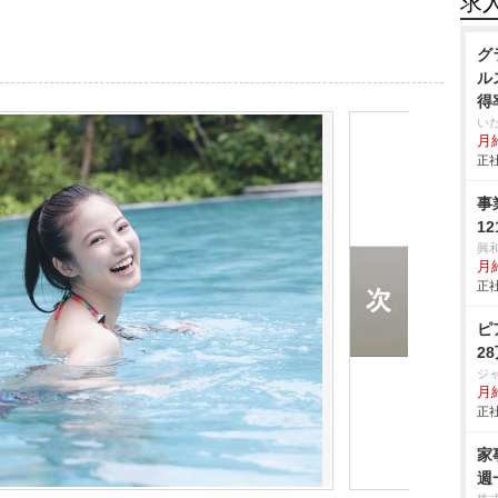
求
グ
ル
得
い
月給
正社
事
1
興
月
正社
ピ
2
ジ
月
正社
家
週