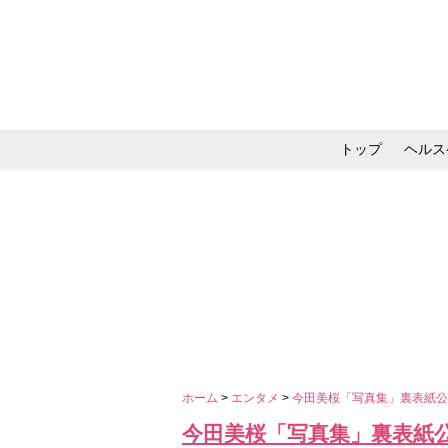
トップ
ヘルス
メイク・コスメ・スキ
ホーム
>
エンタメ
>
今田美桜「写真集」裏表紙
今田美桜「写真集」裏表紙