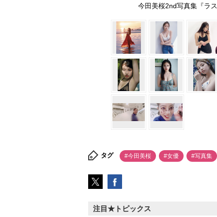
今田美桜2nd写真集『ラ
タグ
#今田美桜
#女優
#写真集
注目★トピックス