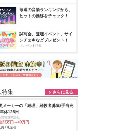
毎週の音楽ランキングから、
ヒットの推移をチェック！
試写会、登壇イベント、サイ
ンチェキなどプレゼント！
プレゼント特集
人特集
さらに見る
災メーカーの「経理」経験者募集/手当充
/年休125日
美防災株式会社
給23万円～40万円
員 / 東京都