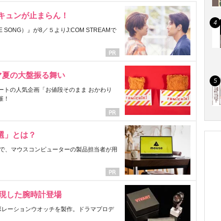
にキュンが止まらん！
ONG）』が8／５よりJ:COM STREAMで
マ夏の大盤振る舞い
ートの人気企画「お値段そのまま おかわり
催！
選」とは？
で、マウスコンピューターの製品担当者が用
表現した腕時計登場
ラボレーションウオッチを製作。ドラマプロデ