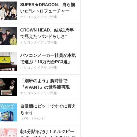
SUPER★DRAGON、自ら描
いた”レトロフューチャー”
オリコンタイアップ特集
CROWN HEAD、結成1周年
で見えた”バンドらしさ”
オリコンタイアップ特集
パソコンメーカー社員が本気
で選ぶ「10万円台PC3選」
オリコンタイアップ特集
「別班のよう」腕時計で
『VIVANT』の世界観再現
オリコンタイアップ特集
自販機にピッ！ですぐに買え
ちゃう
（PR）ジハンピ
朝1分貼るだけ！ミルクピー