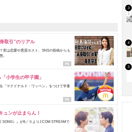
身取引”のリアル
？実は恋愛や悪質ホスト、SNSの投稿からも
態。
る「小学生の甲子園」
る「マクドナルド・ワッペン」をつけて学童
にキュンが止まらん！
ONG）』が8／５よりJ:COM STREAMで