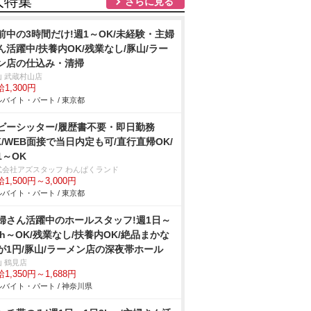
人特集
さらに見る
前中の3時間だけ!週1～OK/未経験・主婦
ん活躍中/扶養内OK/残業なし/豚山/ラー
ン店の仕込み・清掃
山 武蔵村山店
1,300円
バイト・パート / 東京都
ビーシッター/履歴書不要・即日勤務
K/WEB面接で当日内定も可/直行直帰OK/
1～OK
式会社アズスタッフ わんぱくランド
1,500円～3,000円
バイト・パート / 東京都
婦さん活躍中のホールスタッフ!週1日～
3h～OK/残業なし/扶養内OK/絶品まかな
が1円/豚山/ラーメン店の深夜帯ホール
山 鶴見店
1,350円～1,688円
バイト・パート / 神奈川県