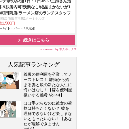
ンチ帯のみ!週1日・1日3h～/主婦さん活
中&扶養内可/残業なし/絶品まかないが1
!/町田商店/ラーメン店のランチスタッフ
田商店 羽田空港第1ターミナル店
1,500円
バイト・パート / 東京都
続きはこちら
sponsored by 求人ボックス
人気記事ランキング
義母の便利屋を卒業してノ
ーストレス！ 離婚から始
まる妻と娘の新たな人生に
悔いはなし！【嫁を便利屋
扱いする義母 Vol.44】
ほぼ手ぶらなのに彼女の荷
物は持ちたくない？ 彼を
理解できないけど楽しまな
いともったいない！【あな
たが理解できません