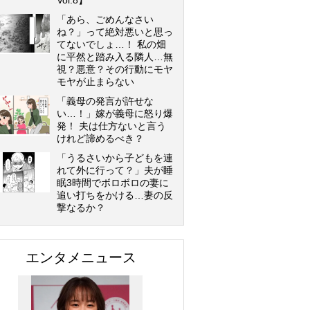
Vol.8】
「あら、ごめんなさい
ね？」って絶対悪いと思っ
てないでしょ…！ 私の畑
に平然と踏み入る隣人…無
視？悪意？その行動にモヤ
モヤが止まらない
「義母の発言が許せな
い…！」嫁が義母に怒り爆
発！ 夫は仕方ないと言う
けれど諦めるべき？
「うるさいから子どもを連
れて外に行って？」夫が睡
眠3時間でボロボロの妻に
追い打ちをかける…妻の反
撃なるか？
エンタメニュース