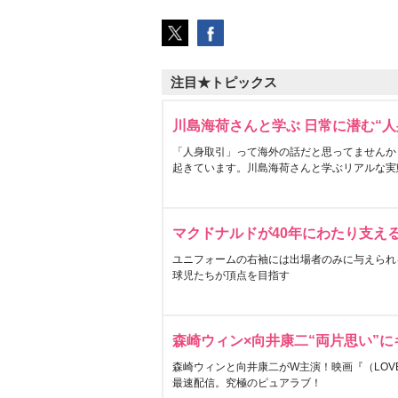
注目★トピックス
川島海荷さんと学ぶ 日常に潜む“人
「人身取引」って海外の話だと思ってませんか
起きています。川島海荷さんと学ぶリアルな実
マクドナルドが40年にわたり支え
ユニフォームの右袖には出場者のみに与えられ
球児たちが頂点を目指す
森崎ウィン×向井康二“両片思い”
森崎ウィンと向井康二がW主演！映画『（LOVE S
最速配信。究極のピュアラブ！