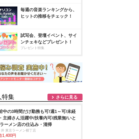
毎週の音楽ランキングから、
ヒットの推移をチェック！
試写会、登壇イベント、サイ
ンチェキなどプレゼント！
プレゼント特集
人特集
さらに見る
前中の3時間だけ勤務も可!週1～可/未経
・主婦さん活躍中/扶養内可/残業無/いと
/ラーメン店の仕込み・清掃
と井 東京ラーメン横丁店
1,400円