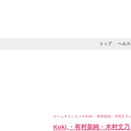
トップ
ヘルス
メイク・コスメ・スキ
ホーム
>
エンタメ
>
Koki,・有村架純・木村
Koki,・有村架純・木村