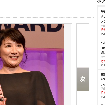
求
午
さ
メ
豚
時給
アル
ベ
O
週
株
時給
アル
主
&
い
豚
時給
アル