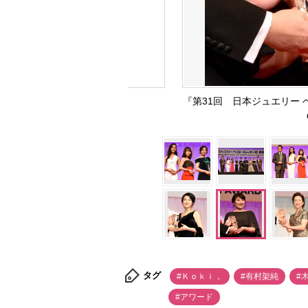
『第31回 日本ジュエリー
タグ
#Ｋｏｋｉ，
#有村架純
#
#アワード