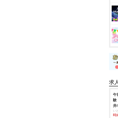
求
午
験
井
い
時給