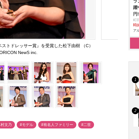
ラ
躍
円
町
時給
アル
 ベストドレッサー賞』を受賞した松下由樹 （C）
ORICON NewS inc.
木村文乃
#モデル
#有名人ファミリー
#二世