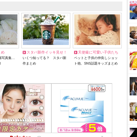
とめ
スタバ新作イッキ見せ！
天使級に可愛い子供たち
猫写真集…
いくつ知ってる？ スタバ新
ペットと子供の仲良しショッ
リ
作まとめ
ト他、SNS話題キッズまとめ