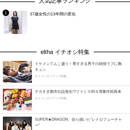
人気記事ランキング
37歳女性の13年間の変化
eltha イチオシ特集
イケメンてんこ盛り！尊すぎる男子の純情ラブに胸
キュン
オリコンタイアップ特集
デカすぎ都市伝説発生!?ファミマ45％増量作戦再来
オリコンタイアップ特集
SUPER★DRAGON、自ら描いた”レトロフューチャ
ー”