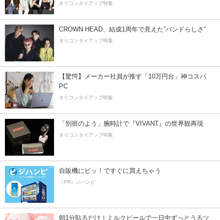
オリコンタイアップ特集
CROWN HEAD、結成1周年で見えた”バンドらしさ”
オリコンタイアップ特集
【驚愕】メーカー社員が推す「10万円台」神コスパ
PC
オリコンタイアップ特集
「別班のよう」腕時計で『VIVANT』の世界観再現
オリコンタイアップ特集
自販機にピッ！ですぐに買えちゃう
（PR）ジハンピ
朝1分貼るだけ！ミルクピールで一日中ずっとうるツ