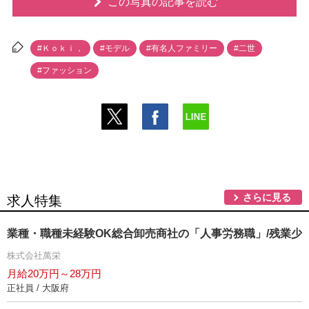
この写真の記事を読む
#Ｋｏｋｉ，
#モデル
#有名人ファミリー
#二世
#ファッション
さらに見る
求人特集
業種・職種未経験OK総合卸売商社の「人事労務職」/残業少
株式会社萬栄
月給20万円～28万円
正社員 / 大阪府