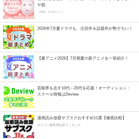
ヤ肌
（PR）サボリーノ
2026年7月夏ドラマも、注目作＆話題作が勢ぞろい！
【夏アニメ2026】7月期夏の新アニメを一挙紹介！
芸能界を志す10代～20代を応援！オーディション・
スクール情報はDeview
漫画読み放題サブスクおすすめ11選【徹底比較】
オリコン顧客満足度ランキング