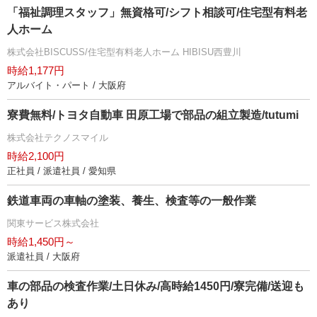
「福祉調理スタッフ」無資格可/シフト相談可/住宅型有料老
人ホーム
株式会社BISCUSS/住宅型有料老人ホーム HIBISU西豊川
時給1,177円
アルバイト・パート / 大阪府
寮費無料/トヨタ自動車 田原工場で部品の組立製造/tutumi
株式会社テクノスマイル
時給2,100円
正社員 / 派遣社員 / 愛知県
鉄道車両の車軸の塗装、養生、検査等の一般作業
関東サービス株式会社
時給1,450円～
派遣社員 / 大阪府
車の部品の検査作業/土日休み/高時給1450円/寮完備/送迎も
あり