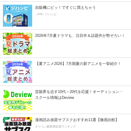
自販機にピッ！ですぐに買えちゃう
（PR）ジハンピ
2026年7月夏ドラマも、注目作＆話題作が勢ぞろい！
【夏アニメ2026】7月期夏の新アニメを一挙紹介！
芸能界を志す10代～20代を応援！オーディション・
スクール情報はDeview
漫画読み放題サブスクおすすめ11選【徹底比較】
オリコン顧客満足度ランキング