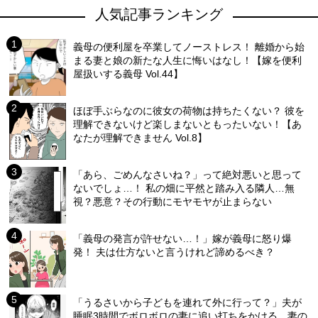
人気記事ランキング
義母の便利屋を卒業してノーストレス！ 離婚から始
まる妻と娘の新たな人生に悔いはなし！【嫁を便利
屋扱いする義母 Vol.44】
ほぼ手ぶらなのに彼女の荷物は持ちたくない？ 彼を
理解できないけど楽しまないともったいない！【あ
なたが理解できません Vol.8】
「あら、ごめんなさいね？」って絶対悪いと思って
ないでしょ…！ 私の畑に平然と踏み入る隣人…無
視？悪意？その行動にモヤモヤが止まらない
「義母の発言が許せない…！」嫁が義母に怒り爆
発！ 夫は仕方ないと言うけれど諦めるべき？
「うるさいから子どもを連れて外に行って？」夫が
睡眠3時間でボロボロの妻に追い打ちをかける…妻の