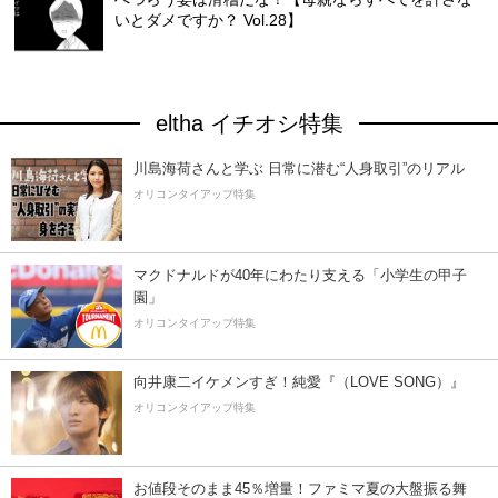
いとダメですか？ Vol.28】
eltha イチオシ特集
川島海荷さんと学ぶ 日常に潜む“人身取引”のリアル
オリコンタイアップ特集
マクドナルドが40年にわたり支える「小学生の甲子
園」
オリコンタイアップ特集
向井康二イケメンすぎ！純愛『（LOVE SONG）』
オリコンタイアップ特集
お値段そのまま45％増量！ファミマ夏の大盤振る舞