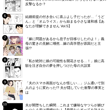
反撃なるか？
結婚前提の付き合いに喜ぶよし子だったが…「うど
ん」と「オムライス」から始まる小さな違和感【あ
なたが理解できません Vol.5】
「嫁に問題があるから息子が目移りしたのよ！」義
母の驚きの見解に唖然…嫁の高学歴が原因だと主
張!?
「私が絶対に娘の可能性を開花させる…！」娘に高
額を注ぎ自分の夢を押しつけた母の大誤算
「夫のスマホ画面がなんか怪しい…」ジム通いで別
人のように変わった!? 夫が隠していた衝撃の事実と
は
夫が闇堕ちした瞬間…これまで嫌味なヤツらが媚び
へつらう姿は滑稽だな！【母親ならすべてを許さな