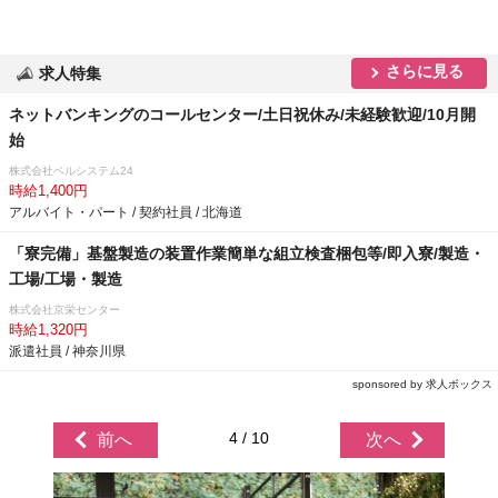
さらに見る
求人特集
ネットバンキングのコールセンター/土日祝休み/未経験歓迎/10月開
始
株式会社ベルシステム24
時給1,400円
アルバイト・パート / 契約社員 / 北海道
「寮完備」基盤製造の装置作業簡単な組立検査梱包等/即入寮/製造・
工場/工場・製造
株式会社京栄センター
時給1,320円
派遣社員 / 神奈川県
sponsored by 求人ボックス
4 / 10
前へ
次へ