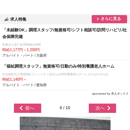
さらに見る
求人特集
「未経験OK」調理スタッフ/無資格可/シフト相談可/訪問リハビリ/社
会保障完備
医療法人孟仁会/摂南総合病院
時給1,177円～1,200円
アルバイト・パート / 大阪府
「福祉調理スタッフ」無資格可/日勤のみ/特別養護老人ホーム
社会福祉法人地域福祉コミュニティほほえみ/特別養護老人ホーム ひらばりみなみ
時給1,140円～
アルバイト・パート / 愛知県
sponsored by 求人ボックス
6 / 10
前へ
次へ