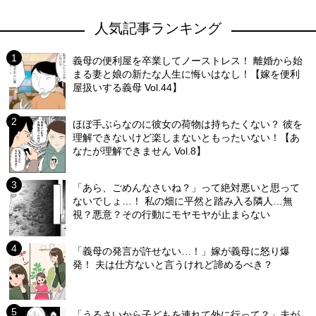
人気記事ランキング
義母の便利屋を卒業してノーストレス！ 離婚から始
まる妻と娘の新たな人生に悔いはなし！【嫁を便利
屋扱いする義母 Vol.44】
ほぼ手ぶらなのに彼女の荷物は持ちたくない？ 彼を
理解できないけど楽しまないともったいない！【あ
なたが理解できません Vol.8】
「あら、ごめんなさいね？」って絶対悪いと思って
ないでしょ…！ 私の畑に平然と踏み入る隣人…無
視？悪意？その行動にモヤモヤが止まらない
「義母の発言が許せない…！」嫁が義母に怒り爆
発！ 夫は仕方ないと言うけれど諦めるべき？
「うるさいから子どもを連れて外に行って？」夫が