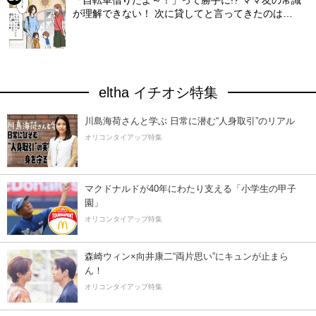
「自転車借りたよ～！」って勝手に!? ママ友の常識
が理解できない！ 次に貸してと言ってきたのは…
eltha イチオシ特集
川島海荷さんと学ぶ 日常に潜む“人身取引”のリアル
オリコンタイアップ特集
マクドナルドが40年にわたり支える「小学生の甲子
園」
オリコンタイアップ特集
森崎ウィン×向井康二“両片思い”にキュンが止まら
ん！
オリコンタイアップ特集