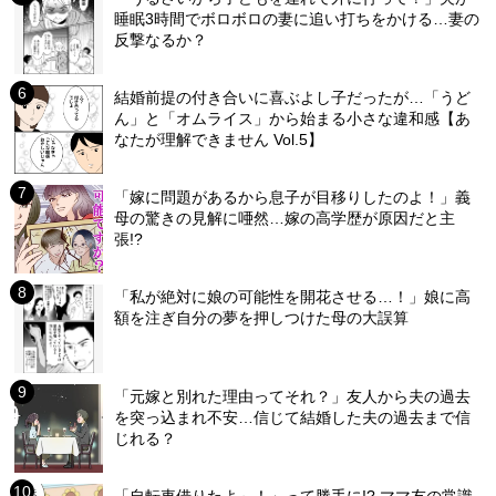
睡眠3時間でボロボロの妻に追い打ちをかける…妻の
反撃なるか？
結婚前提の付き合いに喜ぶよし子だったが…「うど
ん」と「オムライス」から始まる小さな違和感【あ
なたが理解できません Vol.5】
「嫁に問題があるから息子が目移りしたのよ！」義
母の驚きの見解に唖然…嫁の高学歴が原因だと主
張!?
「私が絶対に娘の可能性を開花させる…！」娘に高
額を注ぎ自分の夢を押しつけた母の大誤算
「元嫁と別れた理由ってそれ？」友人から夫の過去
を突っ込まれ不安…信じて結婚した夫の過去まで信
じれる？