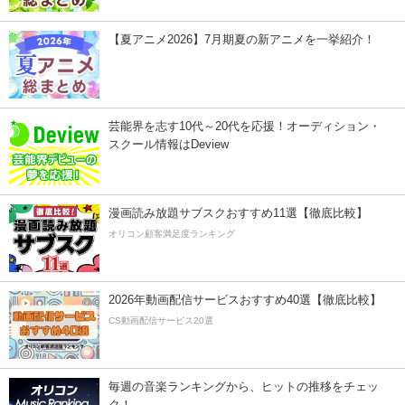
【夏アニメ2026】7月期夏の新アニメを一挙紹介！
芸能界を志す10代～20代を応援！オーディション・
スクール情報はDeview
漫画読み放題サブスクおすすめ11選【徹底比較】
オリコン顧客満足度ランキング
2026年動画配信サービスおすすめ40選【徹底比較】
CS動画配信サービス20選
毎週の音楽ランキングから、ヒットの推移をチェッ
ク！