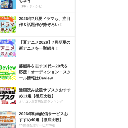
ちゃう
（PR）ジハンピ
2026年7月夏ドラマも、注目
作＆話題作が勢ぞろい！
【夏アニメ2026】7月期夏の
新アニメを一挙紹介！
芸能界を志す10代～20代を
応援！オーディション・スク
ール情報はDeview
漫画読み放題サブスクおすす
め11選【徹底比較】
オリコン顧客満足度ランキング
2026年動画配信サービスお
すすめ40選【徹底比較】
CS動画配信サービス20選