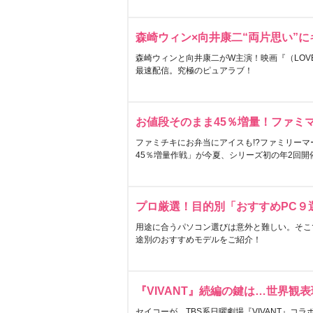
森崎ウィン×向井康二“両片思い”
森崎ウィンと向井康二がW主演！映画『（LOVE S
最速配信。究極のピュアラブ！
お値段そのまま45％増量！ファミ
ファミチキにお弁当にアイスも!?ファミリーマ
45％増量作戦」が今夏、シリーズ初の年2回開
プロ厳選！目的別「おすすめPC９
用途に合うパソコン選びは意外と難しい。そこ
途別のおすすめモデルをご紹介！
『VIVANT』続編の鍵は…世界観
セイコーが、TBS系日曜劇場『VIVANT』コ