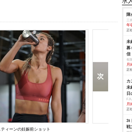
求
障
三
年
正社
未
募
信
有限
月
正社
カ
未
日
F
月給
正社
3
戦
スティーンの妊娠前ショット