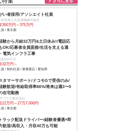
人特集
さらに見る
がい者採用/アソシエイト社員
井住友海上火災保険株式会社
収350万円～375万円
員 / 東京都
経験から月給32万円&土日休み!/電話応
もOK/応募者全員面接/生活を支える通
・電気インフラ工事
会社K.D.S
給32万円～
員 / 契約社員 / 業務委託 / 愛知県
スタマーサポート/ドコモGで受信のみ/
経験歓迎/有給取得率86%/将来は週3〜5
の在宅勤務
JUTプラス株式会社
22万円～27万7,000円
員 / 東京都
tトラック配送ドライバー/経験者優遇×即
力歓迎/高収入・月収40万も可能