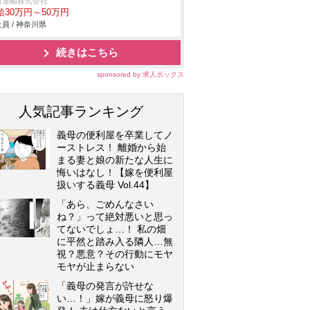
田運輸株式会社
給30万円～50万円
員 / 神奈川県
続きはこちら
sponsored by 求人ボックス
人気記事ランキング
義母の便利屋を卒業してノ
ーストレス！ 離婚から始
まる妻と娘の新たな人生に
悔いはなし！【嫁を便利屋
扱いする義母 Vol.44】
「あら、ごめんなさい
ね？」って絶対悪いと思っ
てないでしょ…！ 私の畑
に平然と踏み入る隣人…無
視？悪意？その行動にモヤ
モヤが止まらない
「義母の発言が許せな
い…！」嫁が義母に怒り爆