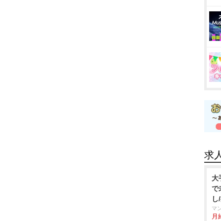
求
大
で
し
マ
月給