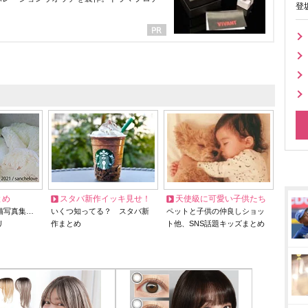
登
とめ
スタバ新作イッキ見せ！
天使級に可愛い子供たち
猫写真集…
いくつ知ってる？ スタバ新
ペットと子供の仲良しショッ
リ
作まとめ
ト他、SNS話題キッズまとめ