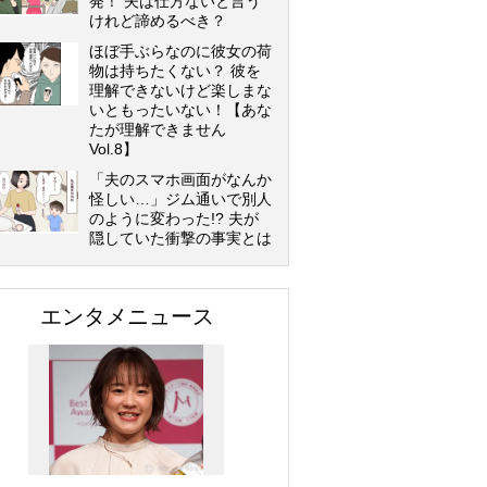
発！ 夫は仕方ないと言う
けれど諦めるべき？
ほぼ手ぶらなのに彼女の荷
物は持ちたくない？ 彼を
理解できないけど楽しまな
いともったいない！【あな
たが理解できません
Vol.8】
「夫のスマホ画面がなんか
怪しい…」ジム通いで別人
のように変わった!? 夫が
隠していた衝撃の事実とは
エンタメニュース