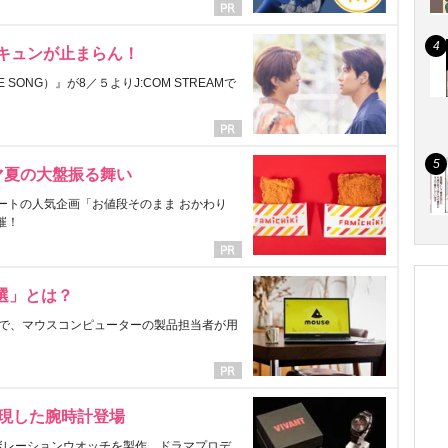
にキュンが止まらん！
ONG）』が8／５よりJ:COM STREAMで
マ夏の大盤振る舞い
ートの人気企画「お値段そのまま おかわり
催！
選」とは？
で、マウスコンピューターの製品担当者が用
表現した腕時計登場
ラボレーションウオッチを製作。ドラマプロデ