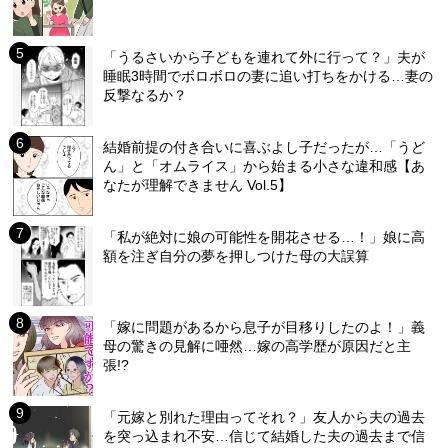
「うるさいから子どもを連れて外に行って？」夫が
睡眠3時間でボロボロの妻に追い打ちをかける…妻の
反撃なるか？
結婚前提の付き合いに喜ぶよし子だったが…「うど
ん」と「オムライス」から始まる小さな違和感【あ
なたが理解できません Vol.5】
「私が絶対に娘の可能性を開花させる…！」娘に高
額を注ぎ自分の夢を押しつけた母の大誤算
「嫁に問題があるから息子が目移りしたのよ！」義
母の驚きの見解に唖然…嫁の高学歴が原因だと主
張!?
「元嫁と別れた理由ってそれ？」友人から夫の過去
を突っ込まれ不安…信じて結婚した夫の過去まで信