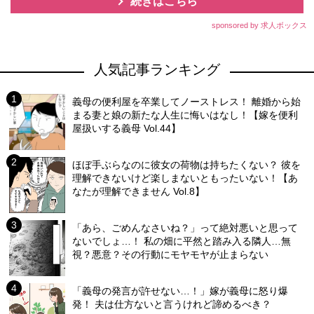
続きはこちら
sponsored by 求人ボックス
人気記事ランキング
義母の便利屋を卒業してノーストレス！ 離婚から始
まる妻と娘の新たな人生に悔いはなし！【嫁を便利
屋扱いする義母 Vol.44】
ほぼ手ぶらなのに彼女の荷物は持ちたくない？ 彼を
理解できないけど楽しまないともったいない！【あ
なたが理解できません Vol.8】
「あら、ごめんなさいね？」って絶対悪いと思って
ないでしょ…！ 私の畑に平然と踏み入る隣人…無
視？悪意？その行動にモヤモヤが止まらない
「義母の発言が許せない…！」嫁が義母に怒り爆
発！ 夫は仕方ないと言うけれど諦めるべき？