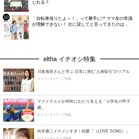
じれる？
「自転車借りたよ～！」って勝手に!? ママ友の常識
が理解できない！ 次に貸してと言ってきたのは…
eltha イチオシ特集
川島海荷さんと学ぶ 日常に潜む“人身取引”のリアル
オリコンタイアップ特集
マクドナルドが40年にわたり支える「小学生の甲子
園」
オリコンタイアップ特集
向井康二イケメンすぎ！純愛『（LOVE SONG）』
オリコンタイアップ特集