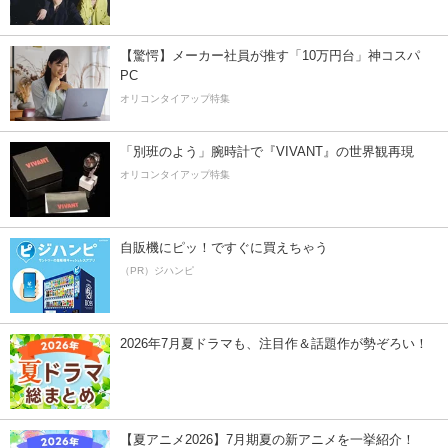
【驚愕】メーカー社員が推す「10万円台」神コスパ
PC
オリコンタイアップ特集
「別班のよう」腕時計で『VIVANT』の世界観再現
オリコンタイアップ特集
自販機にピッ！ですぐに買えちゃう
（PR）ジハンピ
2026年7月夏ドラマも、注目作＆話題作が勢ぞろい！
【夏アニメ2026】7月期夏の新アニメを一挙紹介！