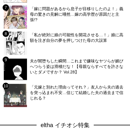
「嫁に問題があるから息子が目移りしたのよ！」義
母の驚きの見解に唖然…嫁の高学歴が原因だと主
張!?
「私が絶対に娘の可能性を開花させる…！」娘に高
額を注ぎ自分の夢を押しつけた母の大誤算
夫が闇堕ちした瞬間…これまで嫌味なヤツらが媚び
へつらう姿は滑稽だな！【母親ならすべてを許さな
いとダメですか？ Vol.28】
「元嫁と別れた理由ってそれ？」友人から夫の過去
を突っ込まれ不安…信じて結婚した夫の過去まで信
じれる？
eltha イチオシ特集