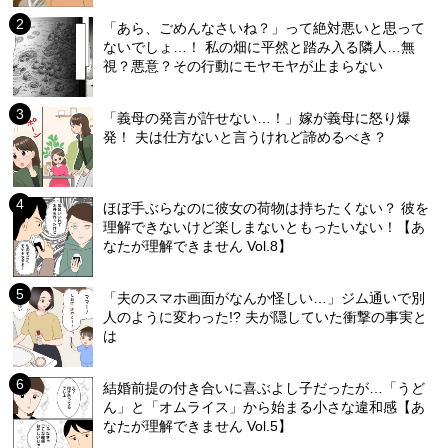
「あら、ごめんなさいね？」って絶対悪いと思って
ないでしょ…！ 私の畑に平然と踏み入る隣人…無
視？悪意？その行動にモヤモヤが止まらない
「義母の発言が許せない…！」嫁が義母に怒り爆
発！ 夫は仕方ないと言うけれど諦めるべき？
ほぼ手ぶらなのに彼女の荷物は持ちたくない？ 彼を
理解できないけど楽しまないともったいない！【あ
なたが理解できません Vol.8】
「夫のスマホ画面がなんか怪しい…」ジム通いで別
人のように変わった!? 夫が隠していた衝撃の事実と
は
結婚前提の付き合いに喜ぶよし子だったが…「うど
ん」と「オムライス」から始まる小さな違和感【あ
なたが理解できません Vol.5】