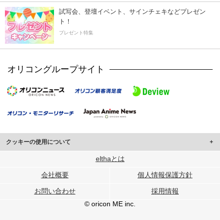
試写会、登壇イベント、サインチェキなどプレゼン
ト！
プレゼント特集
オリコングループサイト
クッキーの使用について
このサイトでは Cookie を使用して、ユーザーに合わせたコンテンツや広告の
elthaとは
表示、ソーシャル メディア機能の提供、広告の表示回数やクリック数の測定を
会社概要
個人情報保護方針
行っています。
また、ユーザーによるサイトの利用状況についても情報を収集し、ソーシャル
お問い合わせ
採用情報
メディアや広告配信、データ解析の各パートナーに提供しています。
各パートナーは、この情報とユーザーが各パートナーに提供した他の情報や、
© oricon ME inc.
ユーザーが各パートナーのサービスを使用したときに収集した他の情報を組み
合わせて使用することがあります。