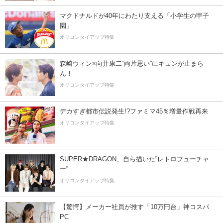
マクドナルドが40年にわたり支える「小学生の甲子
園」
オリコンタイアップ特集
森崎ウィン×向井康二“両片思い”にキュンが止まら
ん！
オリコンタイアップ特集
デカすぎ都市伝説発生!?ファミマ45％増量作戦再来
オリコンタイアップ特集
SUPER★DRAGON、自ら描いた”レトロフューチャ
ー”
オリコンタイアップ特集
【驚愕】メーカー社員が推す「10万円台」神コスパ
PC