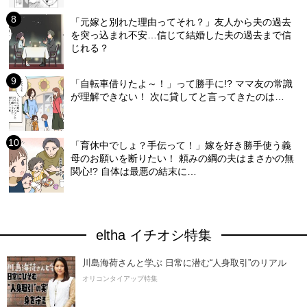
「元嫁と別れた理由ってそれ？」友人から夫の過去
を突っ込まれ不安…信じて結婚した夫の過去まで信
じれる？
「自転車借りたよ～！」って勝手に!? ママ友の常識
が理解できない！ 次に貸してと言ってきたのは…
「育休中でしょ？手伝って！」嫁を好き勝手使う義
母のお願いを断りたい！ 頼みの綱の夫はまさかの無
関心!? 自体は最悪の結末に…
eltha イチオシ特集
川島海荷さんと学ぶ 日常に潜む“人身取引”のリアル
オリコンタイアップ特集