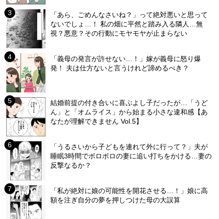
「あら、ごめんなさいね？」って絶対悪いと思って
ないでしょ…！ 私の畑に平然と踏み入る隣人…無
視？悪意？その行動にモヤモヤが止まらない
「義母の発言が許せない…！」嫁が義母に怒り爆
発！ 夫は仕方ないと言うけれど諦めるべき？
結婚前提の付き合いに喜ぶよし子だったが…「うど
ん」と「オムライス」から始まる小さな違和感【あ
なたが理解できません Vol.5】
「うるさいから子どもを連れて外に行って？」夫が
睡眠3時間でボロボロの妻に追い打ちをかける…妻の
反撃なるか？
「私が絶対に娘の可能性を開花させる…！」娘に高
額を注ぎ自分の夢を押しつけた母の大誤算