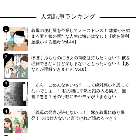
人気記事ランキング
義母の便利屋を卒業してノーストレス！ 離婚から始
まる妻と娘の新たな人生に悔いはなし！【嫁を便利
屋扱いする義母 Vol.44】
ほぼ手ぶらなのに彼女の荷物は持ちたくない？ 彼を
理解できないけど楽しまないともったいない！【あ
なたが理解できません Vol.8】
「あら、ごめんなさいね？」って絶対悪いと思って
ないでしょ…！ 私の畑に平然と踏み入る隣人…無
視？悪意？その行動にモヤモヤが止まらない
「義母の発言が許せない…！」嫁が義母に怒り爆
発！ 夫は仕方ないと言うけれど諦めるべき？