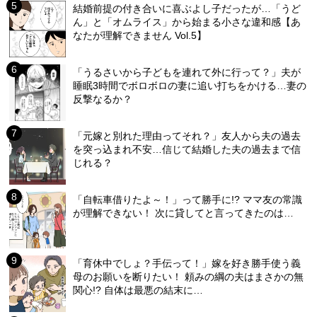
結婚前提の付き合いに喜ぶよし子だったが…「うど
ん」と「オムライス」から始まる小さな違和感【あ
なたが理解できません Vol.5】
「うるさいから子どもを連れて外に行って？」夫が
睡眠3時間でボロボロの妻に追い打ちをかける…妻の
反撃なるか？
「元嫁と別れた理由ってそれ？」友人から夫の過去
を突っ込まれ不安…信じて結婚した夫の過去まで信
じれる？
「自転車借りたよ～！」って勝手に!? ママ友の常識
が理解できない！ 次に貸してと言ってきたのは…
「育休中でしょ？手伝って！」嫁を好き勝手使う義
母のお願いを断りたい！ 頼みの綱の夫はまさかの無
関心!? 自体は最悪の結末に…