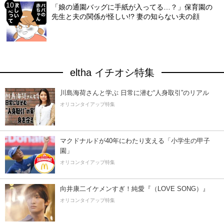
「娘の通園バッグに手紙が入ってる…？」保育園の
先生と夫の関係が怪しい!? 妻の知らない夫の顔
eltha イチオシ特集
川島海荷さんと学ぶ 日常に潜む“人身取引”のリアル
オリコンタイアップ特集
マクドナルドが40年にわたり支える「小学生の甲子
園」
オリコンタイアップ特集
向井康二イケメンすぎ！純愛『（LOVE SONG）』
オリコンタイアップ特集