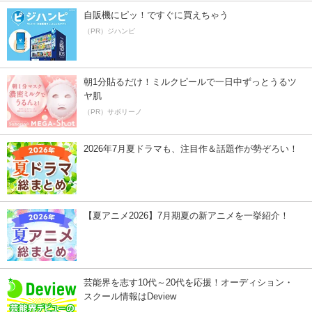
自販機にピッ！ですぐに買えちゃう
（PR）ジハンピ
朝1分貼るだけ！ミルクピールで一日中ずっとうるツ
ヤ肌
（PR）サボリーノ
2026年7月夏ドラマも、注目作＆話題作が勢ぞろい！
【夏アニメ2026】7月期夏の新アニメを一挙紹介！
芸能界を志す10代～20代を応援！オーディション・
スクール情報はDeview