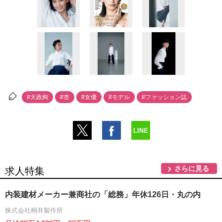
#大政絢
#杏
#女優
#モデル
#ファッション誌
さらに見る
求人特集
内装建材メーカー兼商社の「総務」年休126日・丸の内
株式会社桐井製作所