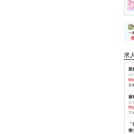
求
業
W
時給
派遣
歯
貴
時給
アル
「
寮