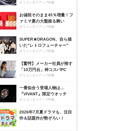
オリコンタイアップ特集
お値段そのまま45％増量！フ
ァミマ夏の大盤振る舞い
オリコンタイアップ特集
SUPER★DRAGON、自ら描
いた”レトロフューチャー”
オリコンタイアップ特集
【驚愕】メーカー社員が推す
「10万円台」神コスパPC
オリコンタイアップ特集
一番似合う登場人物は…
『VIVANT』限定ウオッチ
オリコンタイアップ特集
2026年7月夏ドラマも、注目
作＆話題作が勢ぞろい！