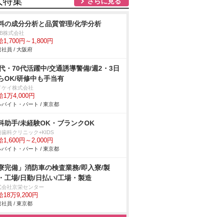
人特集
さらに見る
料の成分分析と品質管理/化学分析
DB株式会社
1,700円～1,800円
社員 / 大阪府
0代・70代活躍中/交通誘導警備/週2・3日
らOK/研修中も手当有
イケイ株式会社
1万4,000円
バイト・パート / 東京都
科助手/未経験OK・ブランクOK
歯科クリニック+KIDS
1,600円～2,000円
バイト・パート / 東京都
寮完備」消防車の検査業務/即入寮/製
・工場/日勤/日払い/工場・製造
式会社京栄センター
18万9,200円
社員 / 東京都