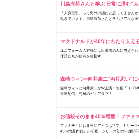
川島海荷さんと学ぶ 日常に潜む“人
「人身取引」って海外の話だと思ってませんか
起きています。川島海荷さんと学ぶリアルな実
マクドナルドが40年にわたり支え
ユニフォームの右袖には出場者のみに与えられ
球児たちが頂点を目指す
森崎ウィン×向井康二“両片思い”
森崎ウィンと向井康二がW主演！映画『（LOVE S
最速配信。究極のピュアラブ！
お値段そのまま45％増量！ファミ
ファミチキにお弁当にアイスも!?ファミリーマ
45％増量作戦」が今夏、シリーズ初の年2回開