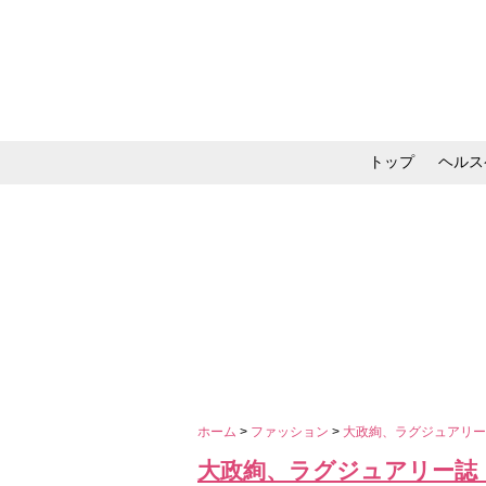
トップ
ヘルス
メイク・コスメ・スキ
ホーム
>
ファッション
>
大政絢、ラグジュアリー誌
大政絢、ラグジュアリー誌『P