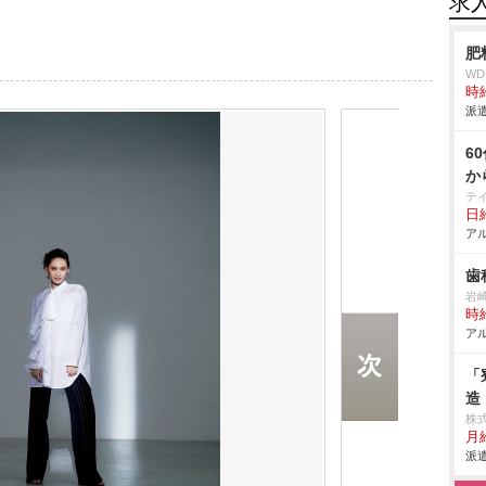
求
肥
W
時給
派遣
6
か
テ
日給
アル
歯
崎
時給
アル
「
造
株
月給
派遣