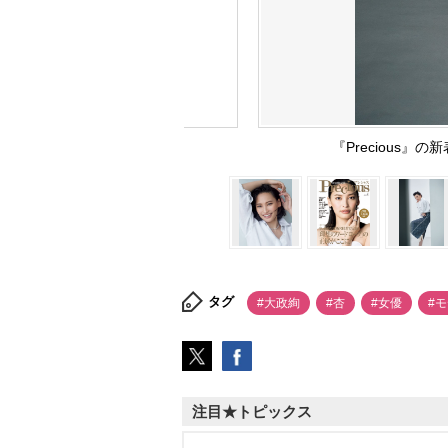
『Precious
タグ
#大政絢
#杏
#女優
#
注目★トピックス