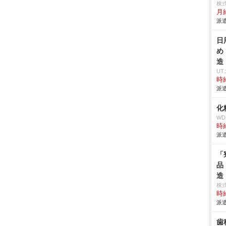
株
月
派遣
日
め
造
U
時給
派遣
化
W
時給
派遣
「
品
造
株
時給
派遣
歯