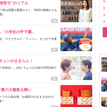
身取引”のリアル
？実は恋愛や悪質ホスト、SNSの投稿からも
態。
る「小学生の甲子園」
る「マクドナルド・ワッペン」をつけて学童
にキュンが止まらん！
ONG）』が8／５よりJ:COM STREAMで
マ夏の大盤振る舞い
ートの人気企画「お値段そのまま おかわり
催！