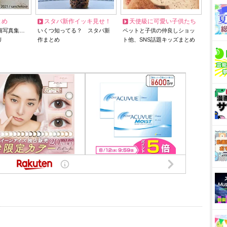
とめ
スタバ新作イッキ見せ！
天使級に可愛い子供たち
猫写真集…
いくつ知ってる？ スタバ新
ペットと子供の仲良しショッ
リ
作まとめ
ト他、SNS話題キッズまとめ