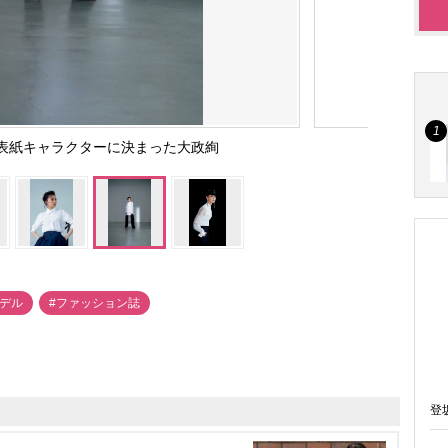
』の新表紙キャラクターに決まった大政絢
モデル
#ファッション誌
登