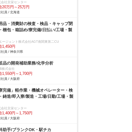
式会社京栄センター
給20万円～25万円
社員 / 北海道
用品・消費財の検査・検品・キャップ閉
・梱包・箱詰め/寮完備/日払い/工場・製
Tエージェント株式会社AGT南関東第二CU
1,450円
社員 / 神奈川県
粧品の開発補助業務/化学分析
DB株式会社
1,550円～1,700円
社員 / 大阪府
寮完備」軽作業・機械オペレーター・検
・鋳造/即入寮/製造・工場/日勤/工場・製
式会社京栄センター
1,400円～1,750円
社員 / 大阪府
科助手/ブランクOK・駅チカ