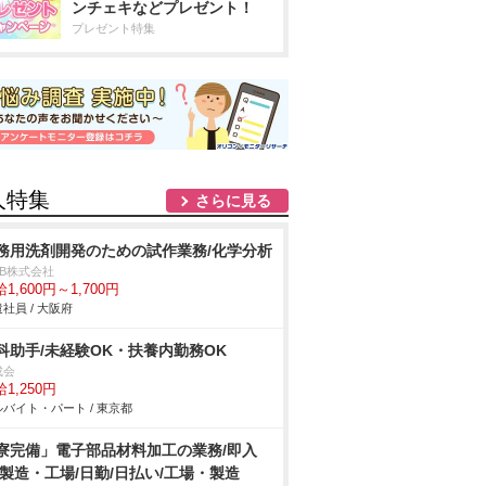
ンチェキなどプレゼント！
プレゼント特集
人特集
さらに見る
務用洗剤開発のための試作業務/化学分析
DB株式会社
1,600円～1,700円
社員 / 大阪府
科助手/未経験OK・扶養内勤務OK
成会
1,250円
バイト・パート / 東京都
寮完備」電子部品材料加工の業務/即入
/製造・工場/日勤/日払い/工場・製造