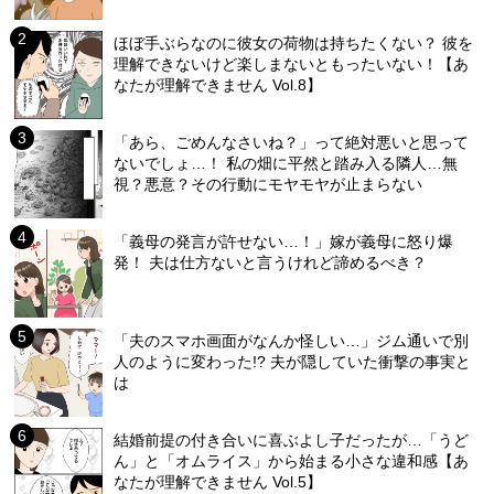
ほぼ手ぶらなのに彼女の荷物は持ちたくない？ 彼を
理解できないけど楽しまないともったいない！【あ
なたが理解できません Vol.8】
「あら、ごめんなさいね？」って絶対悪いと思って
ないでしょ…！ 私の畑に平然と踏み入る隣人…無
視？悪意？その行動にモヤモヤが止まらない
「義母の発言が許せない…！」嫁が義母に怒り爆
発！ 夫は仕方ないと言うけれど諦めるべき？
「夫のスマホ画面がなんか怪しい…」ジム通いで別
人のように変わった!? 夫が隠していた衝撃の事実と
は
結婚前提の付き合いに喜ぶよし子だったが…「うど
ん」と「オムライス」から始まる小さな違和感【あ
なたが理解できません Vol.5】