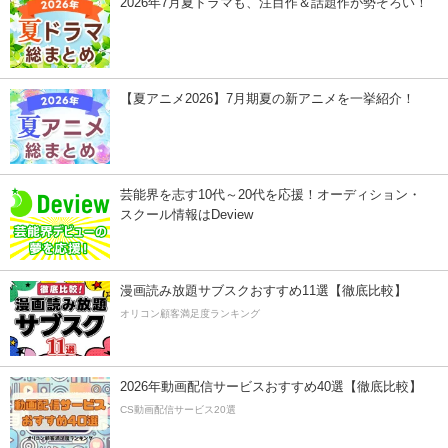
2026年7月夏ドラマも、注目作＆話題作が勢ぞろい！
【夏アニメ2026】7月期夏の新アニメを一挙紹介！
芸能界を志す10代～20代を応援！オーディション・
スクール情報はDeview
漫画読み放題サブスクおすすめ11選【徹底比較】
オリコン顧客満足度ランキング
2026年動画配信サービスおすすめ40選【徹底比較】
CS動画配信サービス20選