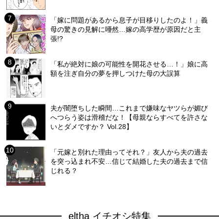
「嫁に問題があるから息子が目移りしたのよ！」義
母の驚きの見解に唖然…嫁の高学歴が原因だと主
張!?
「私が絶対に娘の可能性を開花させる…！」娘に高
額を注ぎ自分の夢を押しつけた母の大誤算
夫が闇堕ちした瞬間…これまで嫌味なヤツらが媚び
へつらう姿は滑稽だな！【母親ならすべてを許さな
いとダメですか？ Vol.28】
「元嫁と別れた理由ってそれ？」友人から夫の過去
を突っ込まれ不安…信じて結婚した夫の過去まで信
じれる？
eltha イチオシ特集