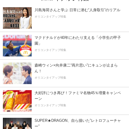
川島海荷さんと学ぶ 日常に潜む“人身取引”のリアル
オリコンタイアップ特集
マクドナルドが40年にわたり支える「小学生の甲子
園」
オリコンタイアップ特集
森崎ウィン×向井康二“両片思い”にキュンが止まら
ん！
オリコンタイアップ特集
大好評につき再び！ファミマ名物45％増量キャンペ
ーン
オリコンタイアップ特集
SUPER★DRAGON、自ら描いた”レトロフューチャ
ー”