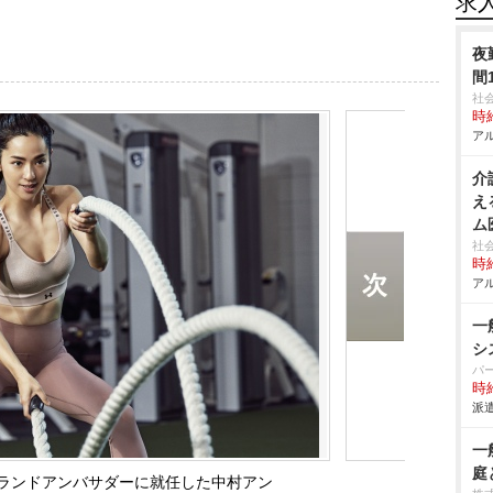
求
夜
間
社
時給
アル
介
え
ム
社
時給
アル
一
シ
パ
時給
派遣
一
庭
ランドアンバサダーに就任した中村アン