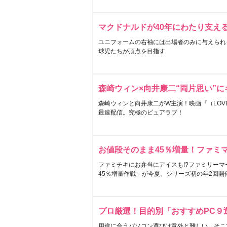
マクドナルドが40年にわたり支え
ユニフォームの右袖には出場者のみに与えられ
球児たちが頂点を目指す
森崎ウィン×向井康二“両片思い”
森崎ウィンと向井康二がW主演！映画『（LOVE S
最速配信。究極のピュアラブ！
お値段そのまま45％増量！ファミ
ファミチキにお弁当にアイスも!?ファミリーマ
45％増量作戦」が今夏、シリーズ初の年2回開
プロ厳選！目的別「おすすめPC９
用途に合うパソコン選びは意外と難しい。そこ