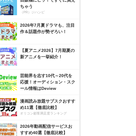
自販機にピッ！ですぐに買え
ちゃう
（PR）ジハンピ
2026年7月夏ドラマも、注目
作＆話題作が勢ぞろい！
【夏アニメ2026】7月期夏の
新アニメを一挙紹介！
芸能界を志す10代～20代を
応援！オーディション・スク
ール情報はDeview
漫画読み放題サブスクおすす
め11選【徹底比較】
オリコン顧客満足度ランキング
2026年動画配信サービスお
すすめ40選【徹底比較】