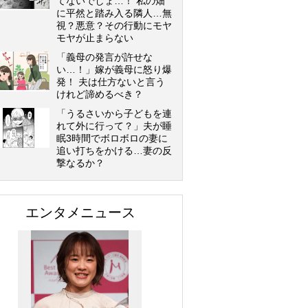
てないでしょ…！ 私の畑
に平然と踏み入る隣人…無
視？悪意？その行動にモヤ
モヤが止まらない
「義母の発言が許せな
い…！」嫁が義母に怒り爆
発！ 夫は仕方ないと言う
けれど諦めるべき？
「うるさいから子どもを連
れて外に行って？」夫が睡
眠3時間でボロボロの妻に
追い打ちをかける…妻の反
撃なるか？
エンタメニュース