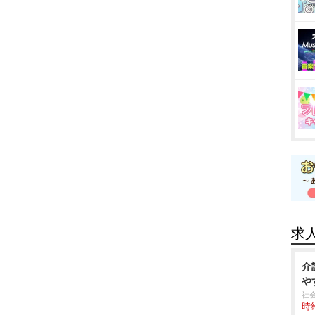
求
介
す
社
時給