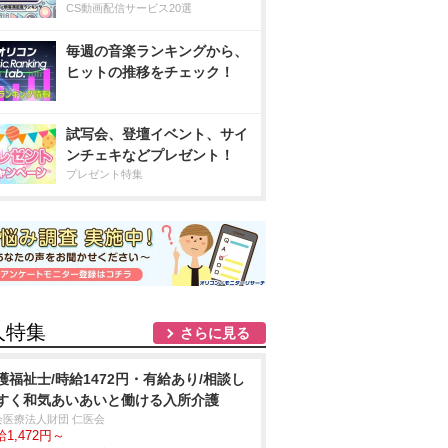
CS動画配信サービス20選
毎週の音楽ランキングから、
ヒットの推移をチェック！
試写会、登壇イベント、サイ
ンチェキなどプレゼント！
プレゼント特集
人特集
さらに見る
護福祉士/時給1472円・有給あり/相談し
く和気あいあいと働ける入所介護
会医療法人財団 仁医会
1,472円～