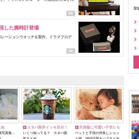
登
表現した腕時計登場
ラボレーションウオッチを製作。ドラマプロデ
とめ
スタバ新作イッキ見せ！
天使級に可愛い子供たち
猫写真集…
いくつ知ってる？ スタバ新
ペットと子供の仲良しショッ
リ
作まとめ
ト他、SNS話題キッズまとめ