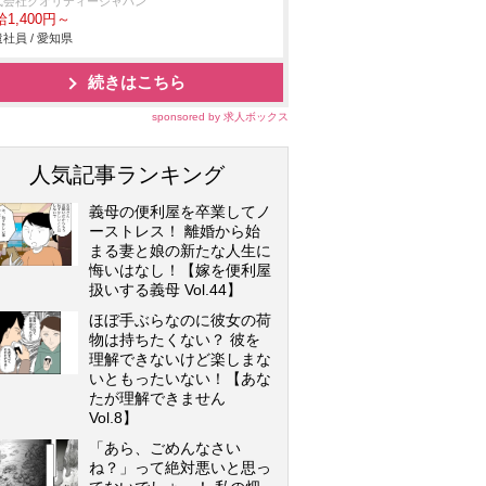
式会社クオリティージャパン
1,400円～
社員 / 愛知県
続きはこちら
sponsored by 求人ボックス
人気記事ランキング
義母の便利屋を卒業してノ
ーストレス！ 離婚から始
まる妻と娘の新たな人生に
悔いはなし！【嫁を便利屋
扱いする義母 Vol.44】
ほぼ手ぶらなのに彼女の荷
物は持ちたくない？ 彼を
理解できないけど楽しまな
いともったいない！【あな
たが理解できません
Vol.8】
「あら、ごめんなさい
ね？」って絶対悪いと思っ