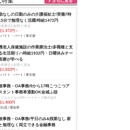
人特集
さらに見る
勤なしの日勤のみの介護福祉士!実働7時
15分で無理なく活躍/時給1472円
会医療法人財団 仁医会
1,472円～
バイト・パート / 東京都
護老人保健施設の作業療法士/多職種と支
る生活期リハ時給1932円・日曜休みチー
医療が学べる
会医療法人財団 仁医会
1,932円～
バイト・パート / 東京都
般事務・OA事務/9から17時こつこつア
スタント事務車通勤OK金城ふ頭
ーソルエクセルHRパートナーズ株式会社
1,400円
社員 / 愛知県
般事務・OA事務/平日のみ&残業なし 家
と無理なく両立できる金融事務