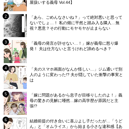
屋扱いする義母 Vol.44】
「あら、ごめんなさいね？」って絶対悪いと思って
ないでしょ…！ 私の畑に平然と踏み入る隣人…無
視？悪意？その行動にモヤモヤが止まらない
「義母の発言が許せない…！」嫁が義母に怒り爆
発！ 夫は仕方ないと言うけれど諦めるべき？
「夫のスマホ画面がなんか怪しい…」ジム通いで別
人のように変わった!? 夫が隠していた衝撃の事実と
は
「嫁に問題があるから息子が目移りしたのよ！」義
母の驚きの見解に唖然…嫁の高学歴が原因だと主
張!?
結婚前提の付き合いに喜ぶよし子だったが…「うど
ん」と「オムライス」から始まる小さな違和感【あ