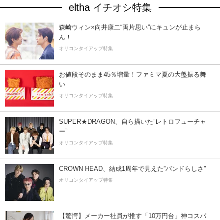
eltha イチオシ特集
森崎ウィン×向井康二“両片思い”にキュンが止まら
ん！
オリコンタイアップ特集
お値段そのまま45％増量！ファミマ夏の大盤振る舞
い
オリコンタイアップ特集
SUPER★DRAGON、自ら描いた”レトロフューチャ
ー”
オリコンタイアップ特集
CROWN HEAD、結成1周年で見えた”バンドらしさ”
オリコンタイアップ特集
【驚愕】メーカー社員が推す「10万円台」神コスパ