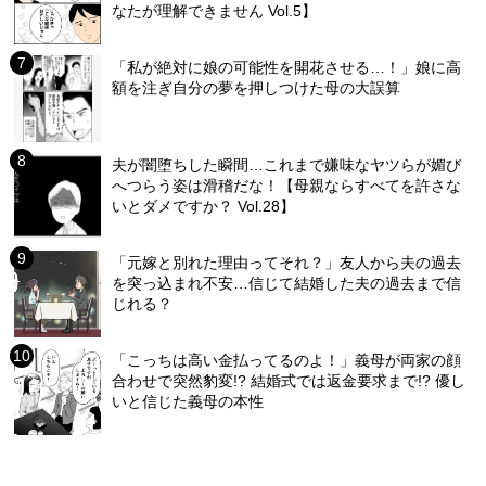
なたが理解できません Vol.5】
「私が絶対に娘の可能性を開花させる…！」娘に高
額を注ぎ自分の夢を押しつけた母の大誤算
夫が闇堕ちした瞬間…これまで嫌味なヤツらが媚び
へつらう姿は滑稽だな！【母親ならすべてを許さな
いとダメですか？ Vol.28】
「元嫁と別れた理由ってそれ？」友人から夫の過去
を突っ込まれ不安…信じて結婚した夫の過去まで信
じれる？
「こっちは高い金払ってるのよ！」義母が両家の顔
合わせで突然豹変!? 結婚式では返金要求まで!? 優し
いと信じた義母の本性