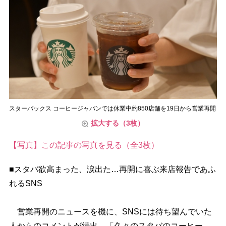
スターバックス コーヒージャパンでは休業中約850店舗を19日から営業再開
拡大する（3枚）
【写真】この記事の写真を見る（全3枚）
■スタバ欲高まった、涙出た…再開に喜ぶ来店報告であふ
れるSNS
営業再開のニュースを機に、SNSには待ち望んでいた
人からのコメントが続出。「久々のスタバのコーヒー、