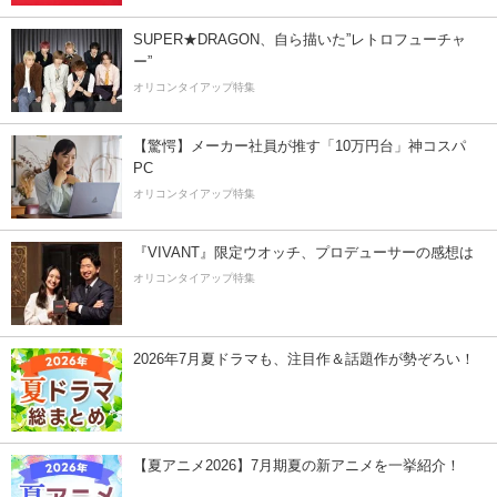
SUPER★DRAGON、自ら描いた”レトロフューチャ
ー”
オリコンタイアップ特集
【驚愕】メーカー社員が推す「10万円台」神コスパ
PC
オリコンタイアップ特集
『VIVANT』限定ウオッチ、プロデューサーの感想は
オリコンタイアップ特集
2026年7月夏ドラマも、注目作＆話題作が勢ぞろい！
【夏アニメ2026】7月期夏の新アニメを一挙紹介！