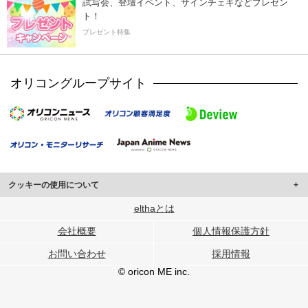
試写会、登壇イベント、サインチェキなどプレゼン
ト！
プレゼント特集
オリコングループサイト
クッキーの使用について
このサイトでは Cookie を使用して、ユーザーに合わせたコンテンツや広告の
elthaとは
表示、ソーシャル メディア機能の提供、広告の表示回数やクリック数の測定を
会社概要
個人情報保護方針
行っています。
また、ユーザーによるサイトの利用状況についても情報を収集し、ソーシャル
お問い合わせ
採用情報
メディアや広告配信、データ解析の各パートナーに提供しています。
各パートナーは、この情報とユーザーが各パートナーに提供した他の情報や、
© oricon ME inc.
ユーザーが各パートナーのサービスを使用したときに収集した他の情報を組み
合わせて使用することがあります。