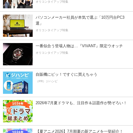
オリコンタイアップ特集
パソコンメーカー社員が本気で選ぶ「10万円台PC3
選」
オリコンタイアップ特集
一番似合う登場人物は…『VIVANT』限定ウオッチ
オリコンタイアップ特集
自販機にピッ！ですぐに買えちゃう
（PR）ジハンピ
2026年7月夏ドラマも、注目作＆話題作が勢ぞろい！
【夏アニメ2026】7月期夏の新アニメを一挙紹介！