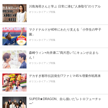
川島海荷さんと学ぶ 日常に潜む“人身取引”のリアル
オリコンタイアップ特集
マクドナルドが40年にわたり支える「小学生の甲子
園」
オリコンタイアップ特集
森崎ウィン×向井康二“両片思い”にキュンが止まら
ん！
オリコンタイアップ特集
デカすぎ都市伝説発生!?ファミマ45％増量作戦再来
オリコンタイアップ特集
SUPER★DRAGON、自ら描いた”レトロフューチャ
ー”