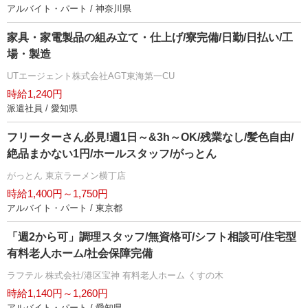
アルバイト・パート / 神奈川県
家具・家電製品の組み立て・仕上げ/寮完備/日勤/日払い/工
場・製造
UTエージェント株式会社AGT東海第一CU
時給1,240円
派遣社員 / 愛知県
フリーターさん必見!週1日～&3h～OK/残業なし/髪色自由/
絶品まかない1円/ホールスタッフ/がっとん
がっとん 東京ラーメン横丁店
時給1,400円～1,750円
アルバイト・パート / 東京都
「週2から可」調理スタッフ/無資格可/シフト相談可/住宅型
有料老人ホーム/社会保障完備
ラフテル 株式会社/港区宝神 有料老人ホーム くすの木
時給1,140円～1,260円
アルバイト・パート / 愛知県