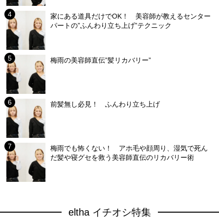
家にある道具だけでOK！ 美容師が教えるセンター
パートの”ふんわり立ち上げ”テクニック
梅雨の美容師直伝”髪リカバリー”
前髪無し必見！ ふんわり立ち上げ
梅雨でも怖くない！ アホ毛や顔周り、湿気で死ん
だ髪や寝グセを救う美容師直伝のリカバリー術
eltha イチオシ特集