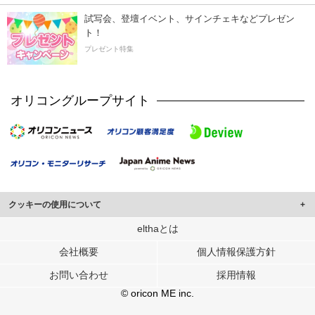
試写会、登壇イベント、サインチェキなどプレゼン
ト！
プレゼント特集
オリコングループサイト
クッキーの使用について
このサイトでは Cookie を使用して、ユーザーに合わせたコンテンツや広告の
elthaとは
表示、ソーシャル メディア機能の提供、広告の表示回数やクリック数の測定を
会社概要
個人情報保護方針
行っています。
また、ユーザーによるサイトの利用状況についても情報を収集し、ソーシャル
お問い合わせ
採用情報
メディアや広告配信、データ解析の各パートナーに提供しています。
各パートナーは、この情報とユーザーが各パートナーに提供した他の情報や、
© oricon ME inc.
ユーザーが各パートナーのサービスを使用したときに収集した他の情報を組み
合わせて使用することがあります。