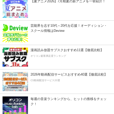
【夏アニメ2026】7月期夏の新アニメを一挙紹介！
芸能界を志す10代～20代を応援！オーディション・
スクール情報はDeview
漫画読み放題サブスクおすすめ11選【徹底比較】
オリコン顧客満足度ランキング
2026年動画配信サービスおすすめ40選【徹底比較】
CS動画配信サービス20選
毎週の音楽ランキングから、ヒットの推移をチェッ
ク！