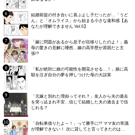
結婚前提の付き合いに喜ぶよし子だったが…「うど
ん」と「オムライス」から始まる小さな違和感【あ
なたが理解できません Vol.5】
「嫁に問題があるから息子が目移りしたのよ！」義
母の驚きの見解に唖然…嫁の高学歴が原因だと主
張!?
「私が絶対に娘の可能性を開花させる…！」娘に高
額を注ぎ自分の夢を押しつけた母の大誤算
「元嫁と別れた理由ってそれ？」友人から夫の過去
を突っ込まれ不安…信じて結婚した夫の過去まで信
じれる？
「自転車借りたよ～！」って勝手に!? ママ友の常識
が理解できない！ 次に貸してと言ってきたのは…