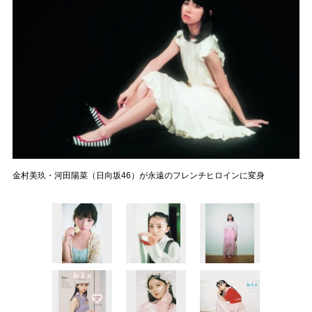
金村美玖・河田陽菜（日向坂46）が永遠のフレンチヒロインに変身