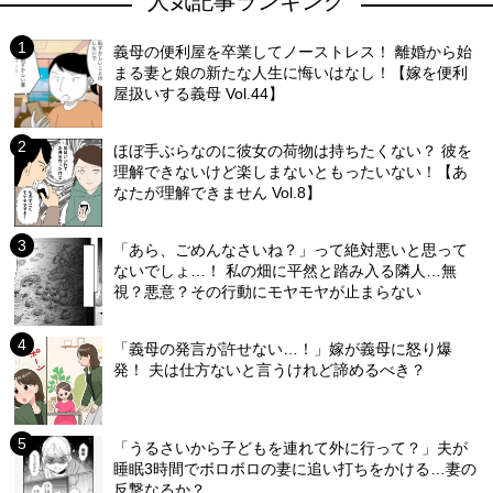
人気記事ランキング
義母の便利屋を卒業してノーストレス！ 離婚から始
まる妻と娘の新たな人生に悔いはなし！【嫁を便利
屋扱いする義母 Vol.44】
ほぼ手ぶらなのに彼女の荷物は持ちたくない？ 彼を
理解できないけど楽しまないともったいない！【あ
なたが理解できません Vol.8】
「あら、ごめんなさいね？」って絶対悪いと思って
ないでしょ…！ 私の畑に平然と踏み入る隣人…無
視？悪意？その行動にモヤモヤが止まらない
「義母の発言が許せない…！」嫁が義母に怒り爆
発！ 夫は仕方ないと言うけれど諦めるべき？
「うるさいから子どもを連れて外に行って？」夫が
睡眠3時間でボロボロの妻に追い打ちをかける…妻の
反撃なるか？