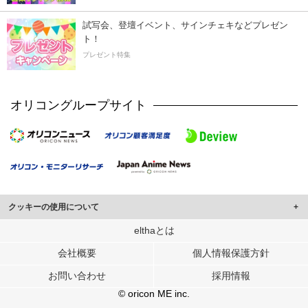
試写会、登壇イベント、サインチェキなどプレゼン
ト！
プレゼント特集
オリコングループサイト
クッキーの使用について
このサイトでは Cookie を使用して、ユーザーに合わせたコンテンツや広告の
elthaとは
表示、ソーシャル メディア機能の提供、広告の表示回数やクリック数の測定を
会社概要
個人情報保護方針
行っています。
また、ユーザーによるサイトの利用状況についても情報を収集し、ソーシャル
お問い合わせ
採用情報
メディアや広告配信、データ解析の各パートナーに提供しています。
各パートナーは、この情報とユーザーが各パートナーに提供した他の情報や、
© oricon ME inc.
ユーザーが各パートナーのサービスを使用したときに収集した他の情報を組み