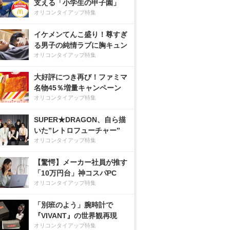
支える「小学生の甲子園」
オリコンタイアップ特集
イケメンてんこ盛り！尊すぎ
る男子の純情ラブに胸キュン
オリコンタイアップ特集
大好評につき再び！ファミマ
名物45％増量キャンペーン
オリコンタイアップ特集
SUPER★DRAGON、自ら描
いた”レトロフューチャー”
オリコンタイアップ特集
【驚愕】メーカー社員が推す
「10万円台」神コスパPC
オリコンタイアップ特集
「別班のよう」腕時計で
『VIVANT』の世界観再現
オリコンタイアップ特集