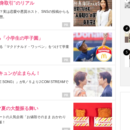
身取引”のリアル
？実は恋愛や悪質ホスト、SNSの投稿からも
態。
る「小学生の甲子園」
る「マクドナルド・ワッペン」をつけて学童
にキュンが止まらん！
ONG）』が8／５よりJ:COM STREAMで
マ夏の大盤振る舞い
ートの人気企画「お値段そのまま おかわり
催！