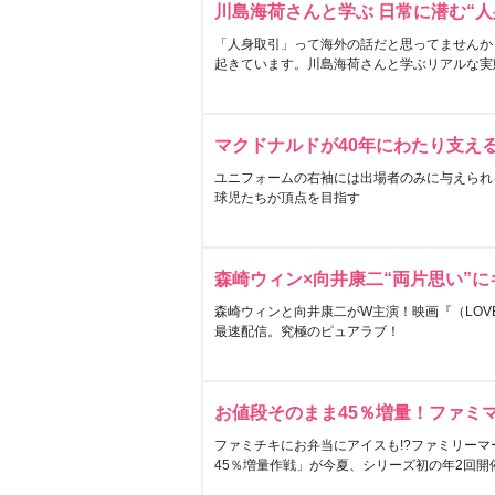
川島海荷さんと学ぶ 日常に潜む“人
「人身取引」って海外の話だと思ってませんか
起きています。川島海荷さんと学ぶリアルな実
マクドナルドが40年にわたり支え
ユニフォームの右袖には出場者のみに与えられ
球児たちが頂点を目指す
森崎ウィン×向井康二“両片思い”
森崎ウィンと向井康二がW主演！映画『（LOVE S
最速配信。究極のピュアラブ！
お値段そのまま45％増量！ファミ
ファミチキにお弁当にアイスも!?ファミリーマ
45％増量作戦」が今夏、シリーズ初の年2回開