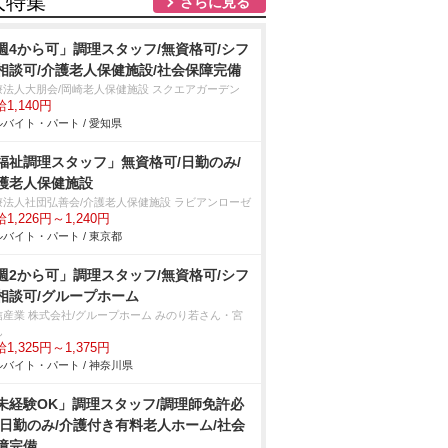
人特集
さらに見る
週4から可」調理スタッフ/無資格可/シフ
相談可/介護老人保健施設/社会保障完備
療法人大朋会/岡崎老人保健施設 スクエアガーデン
1,140円
バイト・パート / 愛知県
福祉調理スタッフ」無資格可/日勤のみ/
護老人保健施設
療法人社団弘善会/介護老人保健施設 ラビアンローゼ
1,226円～1,240円
バイト・パート / 東京都
週2から可」調理スタッフ/無資格可/シフ
相談可/グループホーム
信産業 株式会社/グループホーム みのり若さん・宮
ん
1,325円～1,375円
バイト・パート / 神奈川県
未経験OK」調理スタッフ/調理師免許必
/日勤のみ/介護付き有料老人ホーム/社会
障完備