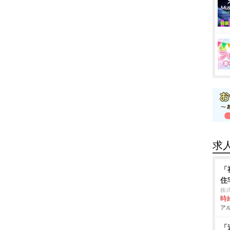
求
「
住
株式
時給
アル
「