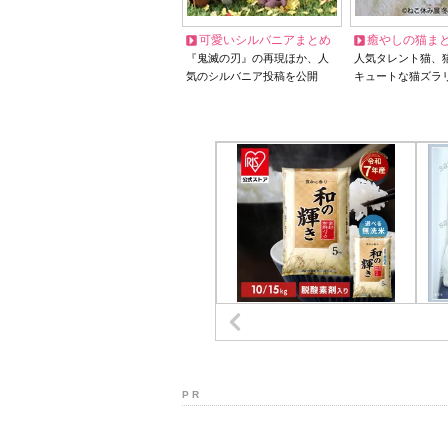
可愛いシルバニアまとめ
癒やしの猫ま
『鬼滅の刃』の再現ほか、人
人気タレント猫、
気のシルバニア投稿を公開
キュートな猫ズラ
P R