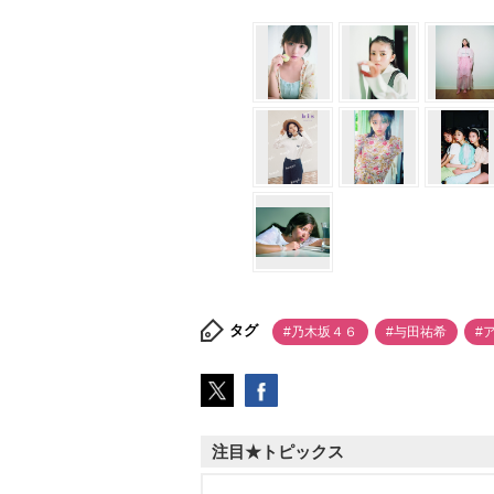
タグ
#乃木坂４６
#与田祐希
#
注目★トピックス