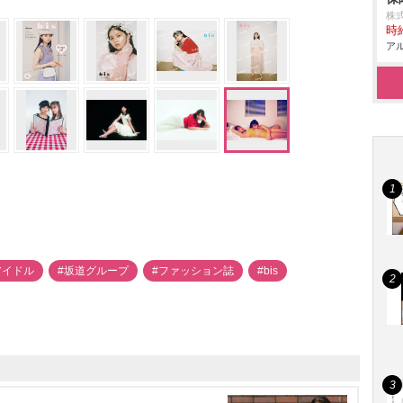
株
時給
アル
アイドル
#坂道グループ
#ファッション誌
#bis