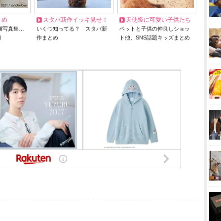
とめ
スタバ新作イッキ見せ！
天使級に可愛い子供たち
猫写真集…
いくつ知ってる？ スタバ新
ペットと子供の仲良しショッ
リ
作まとめ
ト他、SNS話題キッズまとめ