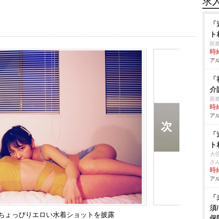
求
「
ト
医
時給
アル
「
介
医
時給
アル
「
ト
大
さ
時給
アル
「
須
ちょっぴりエロい水着ショットを披露
保