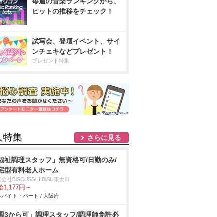
毎週の音楽ランキングから、
ヒットの推移をチェック！
試写会、登壇イベント、サイ
ンチェキなどプレゼント！
プレゼント特集
人特集
さらに見る
福祉調理スタッフ」無資格可/日勤のみ/
宅型有料老人ホーム
会社BISCUSS/HIBISU東太田
1,177円～
バイト・パート / 大阪府
週3から可」調理スタッフ/調理師免許必