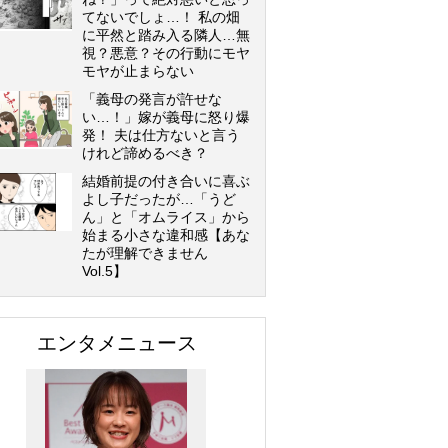
てないでしょ…！ 私の畑
に平然と踏み入る隣人…無
視？悪意？その行動にモヤ
モヤが止まらない
「義母の発言が許せな
い…！」嫁が義母に怒り爆
発！ 夫は仕方ないと言う
けれど諦めるべき？
結婚前提の付き合いに喜ぶ
よし子だったが…「うど
ん」と「オムライス」から
始まる小さな違和感【あな
たが理解できません
Vol.5】
エンタメニュース