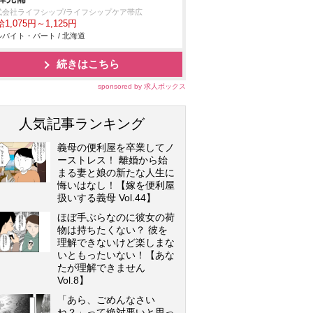
式会社ライフシップ/ライフシップケア帯広
1,075円～1,125円
バイト・パート / 北海道
続きはこちら
sponsored by 求人ボックス
人気記事ランキング
義母の便利屋を卒業してノ
ーストレス！ 離婚から始
まる妻と娘の新たな人生に
悔いはなし！【嫁を便利屋
扱いする義母 Vol.44】
ほぼ手ぶらなのに彼女の荷
物は持ちたくない？ 彼を
理解できないけど楽しまな
いともったいない！【あな
たが理解できません
Vol.8】
「あら、ごめんなさい
ね？」って絶対悪いと思っ