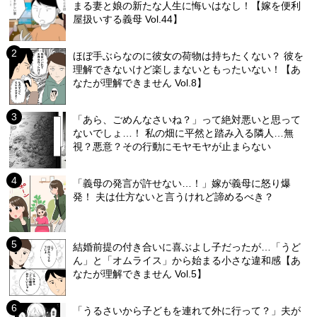
まる妻と娘の新たな人生に悔いはなし！【嫁を便利
屋扱いする義母 Vol.44】
ほぼ手ぶらなのに彼女の荷物は持ちたくない？ 彼を
理解できないけど楽しまないともったいない！【あ
なたが理解できません Vol.8】
「あら、ごめんなさいね？」って絶対悪いと思って
ないでしょ…！ 私の畑に平然と踏み入る隣人…無
視？悪意？その行動にモヤモヤが止まらない
「義母の発言が許せない…！」嫁が義母に怒り爆
発！ 夫は仕方ないと言うけれど諦めるべき？
結婚前提の付き合いに喜ぶよし子だったが…「うど
ん」と「オムライス」から始まる小さな違和感【あ
なたが理解できません Vol.5】
「うるさいから子どもを連れて外に行って？」夫が