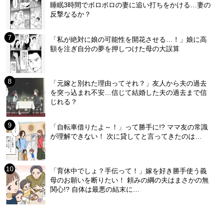
睡眠3時間でボロボロの妻に追い打ちをかける…妻の
反撃なるか？
「私が絶対に娘の可能性を開花させる…！」娘に高
額を注ぎ自分の夢を押しつけた母の大誤算
「元嫁と別れた理由ってそれ？」友人から夫の過去
を突っ込まれ不安…信じて結婚した夫の過去まで信
じれる？
「自転車借りたよ～！」って勝手に!? ママ友の常識
が理解できない！ 次に貸してと言ってきたのは…
「育休中でしょ？手伝って！」嫁を好き勝手使う義
母のお願いを断りたい！ 頼みの綱の夫はまさかの無
関心!? 自体は最悪の結末に…