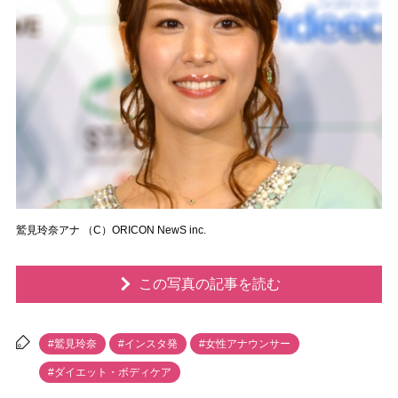
鷲見玲奈アナ （C）ORICON NewS inc.
この写真の記事を読む
#鷲見玲奈
#インスタ発
#女性アナウンサー
#ダイエット・ボディケア