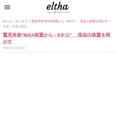
ホーム
>
エンタメ
>
鷲見玲奈“MAX体重から－8キロ” 現在の体重を明かす
>
写真・詳細 1枚目
鷲見玲奈“MAX体重から－8キロ” 現在の体重を明
かす
2020-07-16 11:02