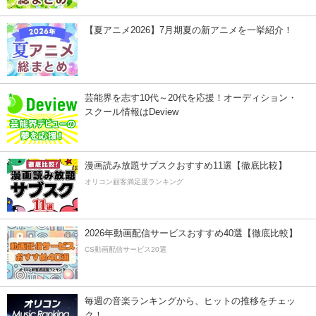
【夏アニメ2026】7月期夏の新アニメを一挙紹介！
芸能界を志す10代～20代を応援！オーディション・
スクール情報はDeview
漫画読み放題サブスクおすすめ11選【徹底比較】
オリコン顧客満足度ランキング
2026年動画配信サービスおすすめ40選【徹底比較】
CS動画配信サービス20選
毎週の音楽ランキングから、ヒットの推移をチェッ
ク！