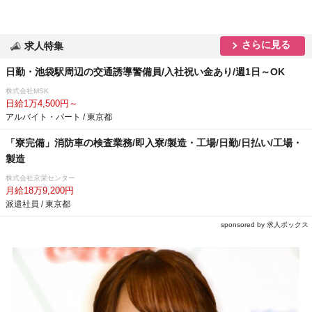
さらに見る
求人特集
日勤・池袋駅周辺の交通誘導警備員/入社祝い金あり/週1日～OK
株式会社MSK
日給1万4,500円～
アルバイト・パート / 東京都
「寮完備」消防車の検査業務/即入寮/製造・工場/日勤/日払い/工場・
製造
株式会社京栄センター
月給18万9,200円
派遣社員 / 東京都
sponsored by 求人ボックス