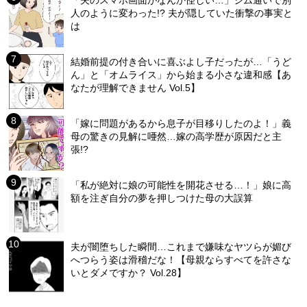
人のように変わった!? 夫が隠していた衝撃の事実と
は
結婚前提の付き合いに喜ぶよし子だったが…「うど
ん」と「オムライス」から始まる小さな違和感【あ
なたが理解できません Vol.5】
「嫁に問題があるから息子が目移りしたのよ！」義
母の驚きの見解に唖然…嫁の高学歴が原因だと主
張!?
「私が絶対に娘の可能性を開花させる…！」娘に高
額を注ぎ自分の夢を押しつけた母の大誤算
夫が闇堕ちした瞬間…これまで嫌味なヤツらが媚び
へつらう姿は滑稽だな！【母親ならすべてを許さな
いとダメですか？ Vol.28】