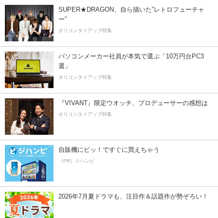
SUPER★DRAGON、自ら描いた”レトロフューチャ
ー”
オリコンタイアップ特集
パソコンメーカー社員が本気で選ぶ「10万円台PC3
選」
オリコンタイアップ特集
『VIVANT』限定ウオッチ、プロデューサーの感想は
オリコンタイアップ特集
自販機にピッ！ですぐに買えちゃう
（PR）ジハンピ
2026年7月夏ドラマも、注目作＆話題作が勢ぞろい！