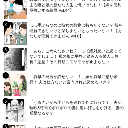
まる妻と娘の新たな人生に悔いはなし！【嫁を便利
屋扱いする義母 Vol.44】
ほぼ手ぶらなのに彼女の荷物は持ちたくない？ 彼を
理解できないけど楽しまないともったいない！【あ
なたが理解できません Vol.8】
「あら、ごめんなさいね？」って絶対悪いと思って
ないでしょ…！ 私の畑に平然と踏み入る隣人…無
視？悪意？その行動にモヤモヤが止まらない
「義母の発言が許せない…！」嫁が義母に怒り爆
発！ 夫は仕方ないと言うけれど諦めるべき？
「うるさいから子どもを連れて外に行って？」夫が
睡眠3時間でボロボロの妻に追い打ちをかける…妻の
反撃なるか？
「夫のスマホ画面がなんか怪しい…」ジム通いで別