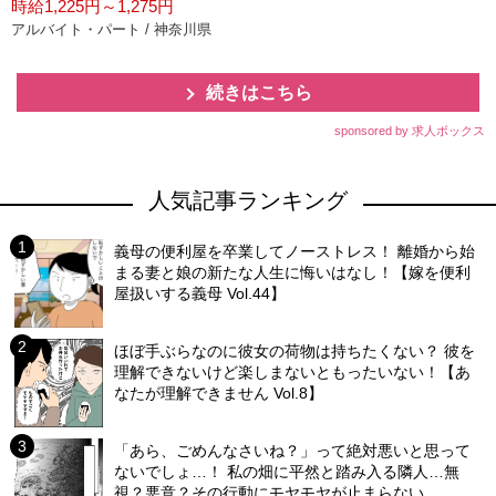
時給1,225円～1,275円
アルバイト・パート / 神奈川県
続きはこちら
sponsored by 求人ボックス
人気記事ランキング
義母の便利屋を卒業してノーストレス！ 離婚から始
まる妻と娘の新たな人生に悔いはなし！【嫁を便利
屋扱いする義母 Vol.44】
ほぼ手ぶらなのに彼女の荷物は持ちたくない？ 彼を
理解できないけど楽しまないともったいない！【あ
なたが理解できません Vol.8】
「あら、ごめんなさいね？」って絶対悪いと思って
ないでしょ…！ 私の畑に平然と踏み入る隣人…無
視？悪意？その行動にモヤモヤが止まらない