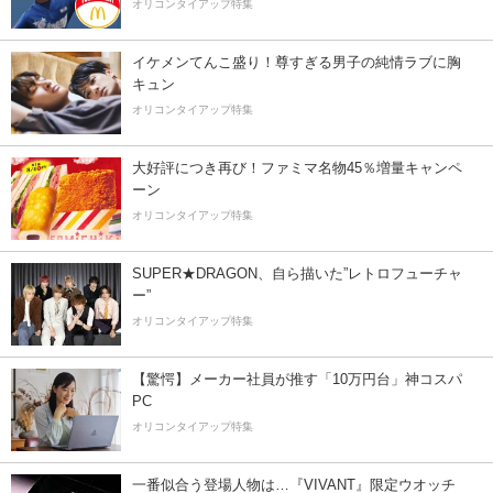
オリコンタイアップ特集
イケメンてんこ盛り！尊すぎる男子の純情ラブに胸
キュン
オリコンタイアップ特集
大好評につき再び！ファミマ名物45％増量キャンペ
ーン
オリコンタイアップ特集
SUPER★DRAGON、自ら描いた”レトロフューチャ
ー”
オリコンタイアップ特集
【驚愕】メーカー社員が推す「10万円台」神コスパ
PC
オリコンタイアップ特集
一番似合う登場人物は…『VIVANT』限定ウオッチ