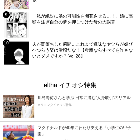
「私が絶対に娘の可能性を開花させる…！」娘に高
額を注ぎ自分の夢を押しつけた母の大誤算
夫が闇堕ちした瞬間…これまで嫌味なヤツらが媚び
へつらう姿は滑稽だな！【母親ならすべてを許さな
いとダメですか？ Vol.28】
eltha イチオシ特集
川島海荷さんと学ぶ 日常に潜む“人身取引”のリアル
オリコンタイアップ特集
マクドナルドが40年にわたり支える「小学生の甲子
園」