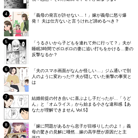
「義母の発言が許せない…！」嫁が義母に怒り爆
発！ 夫は仕方ないと言うけれど諦めるべき？
「うるさいから子どもを連れて外に行って？」夫が
睡眠3時間でボロボロの妻に追い打ちをかける…妻の
反撃なるか？
「夫のスマホ画面がなんか怪しい…」ジム通いで別
人のように変わった!? 夫が隠していた衝撃の事実と
は
結婚前提の付き合いに喜ぶよし子だったが…「うど
ん」と「オムライス」から始まる小さな違和感【あ
なたが理解できません Vol.5】
「嫁に問題があるから息子が目移りしたのよ！」義
母の驚きの見解に唖然…嫁の高学歴が原因だと主
張!?