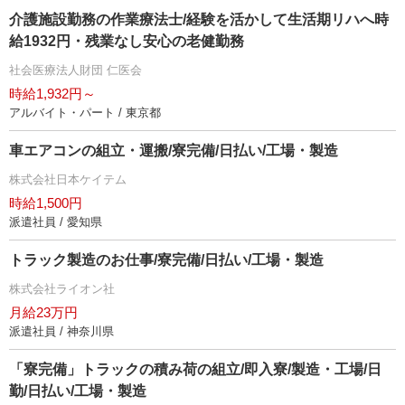
介護施設勤務の作業療法士/経験を活かして生活期リハへ時
給1932円・残業なし安心の老健勤務
社会医療法人財団 仁医会
時給1,932円～
アルバイト・パート / 東京都
車エアコンの組立・運搬/寮完備/日払い/工場・製造
株式会社日本ケイテム
時給1,500円
派遣社員 / 愛知県
トラック製造のお仕事/寮完備/日払い/工場・製造
株式会社ライオン社
月給23万円
派遣社員 / 神奈川県
「寮完備」トラックの積み荷の組立/即入寮/製造・工場/日
勤/日払い/工場・製造