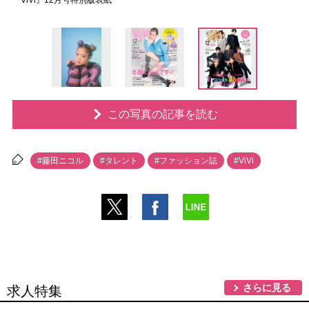
『ViVi』12月号特別版表紙
この写真の記事を読む
#藤田ニコル
#タレント
#ファッション誌
#ViVi
さらに見る
求人特集